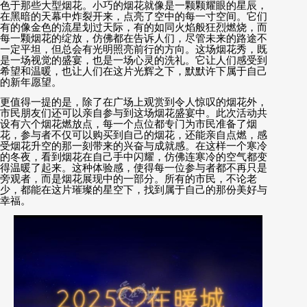
色于那些大型烟花。小巧的烟花就像是一颗颗耀眼的星辰，
在黑暗的天幕中炸裂开来，点亮了空中的每一寸空间。它们
有的像金色的流星划过天际，有的如同火焰般狂烈燃烧，而
每一颗烟花的绽放，仿佛都在告诉人们，尽管未来的路途不
一定平坦，但总会有光明照亮前行的方向。这场烟花秀，既
是一场视觉的盛宴，也是一场心灵的洗礼。它让人们感受到
希望和温暖，也让人们在这片光辉之下，默默许下属于自己
的新年愿望。
更值得一提的是，除了在广场上观赏到令人惊叹的烟花外，
市民朋友们还可以亲自参与到这场烟花盛宴中。此次活动共
设有六个烟花燃放点，每一个点位都专门为市民准备了烟
花，参与者不仅可以购买到自己的烟花，还能亲自点燃，感
受烟花升空的那一刻带来的兴奋与成就感。在这样一个寒冷
的冬夜，看到烟花在自己手中闪耀，仿佛连寒冷的空气都变
得温暖了起来。这种体验感，使得每一位参与者都不再只是
旁观者，而是烟花展现中的一部分。所有的市民，不论老
少，都能在这片璀璨的星空下，找到属于自己的那份美好与
幸福。