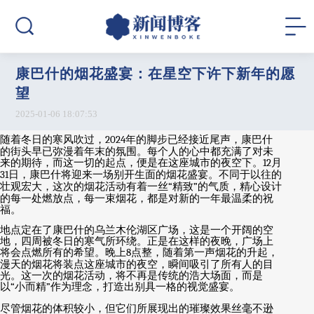
康巴什的烟花盛宴：在星空下许下新年的愿
望
2025-01-06 18:07:53
随着冬日的寒风吹过，
2024
年的脚步已经接近尾声，康巴什
的街头早已弥漫着年末的氛围。每个人的心中都充满了对未
来的期待，而这一切的起点，便是在这座城市的夜空下。
12
月
31
日，康巴什将迎来一场别开生面的烟花盛宴。不同于以往的
壮观宏大，这次的烟花活动有着一丝
“
精致
”
的气质，精心设计
的每一处燃放点，每一束烟花，都是对新的一年最温柔的祝
福。
地点定在了康巴什的乌兰木伦湖区广场，这是一个开阔的空
地，四周被冬日的寒气所环绕。正是在这样的夜晚，广场上
将会点燃所有的希望。晚上
8
点整，随着第一声烟花的升起，
漫天的烟花将装点这座城市的夜空，瞬间吸引了所有人的目
光。这一次的烟花活动，将不再是传统的浩大场面，而是
以
“
小而精
”
作为理念，打造出别具一格的视觉盛宴。
尽管烟花的体积较小，但它们所展现出的璀璨效果丝毫不逊