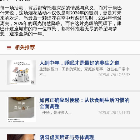
每一场活动，背后都寄托着深深的情感与意义。而对于康巴
什来说，这场烟花活动不仅仅是对
2024
年的告别，更是对未
来的欢迎。当最后一颗烟花在空中炸裂消失时，
2024
年悄然
离去，
2025
年的曙光悄然降临。而在这片光辉的照耀下，康
巴什这座城市的每一位市民，都将怀抱着无尽的希望与梦
想，迎接全新的一年。
相关推荐
人到中年，睡眠才是最好的养生之道
生活的压力、工作的繁忙、家庭的琐事，这些在日常中
不...
2025-01-20 17:55:52
如何正确应对便秘：从饮食到生活习惯的
全面调整
便秘，是许多人...
2025-01-20 18:11:53
阴阳虚实辨证与身体调理