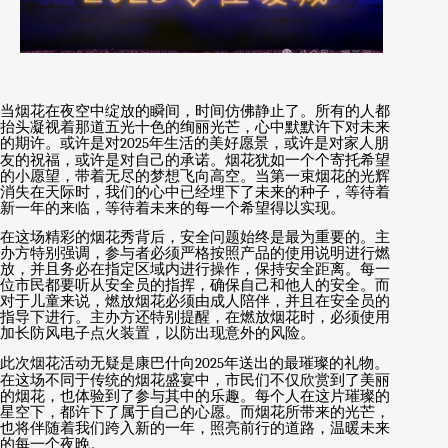
当烟花在夜空中绽放的瞬间，时间仿佛静止了。所有的人都
抬头凝视着那道五光十色的绚丽光芒，心中默默许下对未来
的期许。或许是对
2025
年生活的美好愿景，或许是对家人朋
友的祝福，或许是对自己的承诺。烟花犹如一个个寄托希望
的小愿望，带着无尽的梦想飞向高空。当第一束烟花的光辉
消失在天际时，我们的心中已经埋下了未来的种子，等待着
新一年的来临，等待着未来的每一个希望得以实现。
在这场精彩的烟花秀背后，安全问题始终是最为重要的。主
办方特别强调，参与者必须严格按照产品的使用说明进行燃
放，并且务必在指定区域内进行操作，保持安全距离。每一
位市民都要听从安全员的指挥，确保自己和他人的安全。而
对于儿童来说，燃放烟花必须由成人陪伴，并且在安全员的
指导下进行。主办方还特别提醒，在燃放烟花时，必须使用
加长防风电子点火装置，以防出现意外的风险。
此次烟花活动无疑是康巴什向
2025
年送出的最璀璨的礼物。
在这场不同于传统的烟花盛宴中，市民们不仅欣赏到了美丽
的烟花，也体验到了参与其中的乐趣。每个人在这片璀璨的
星空下，都许下了属于自己的心愿。而烟花所带来的光芒，
也将伴随着我们跨入新的一年，照亮前行的道路，温暖未来
的每一个夜晚。