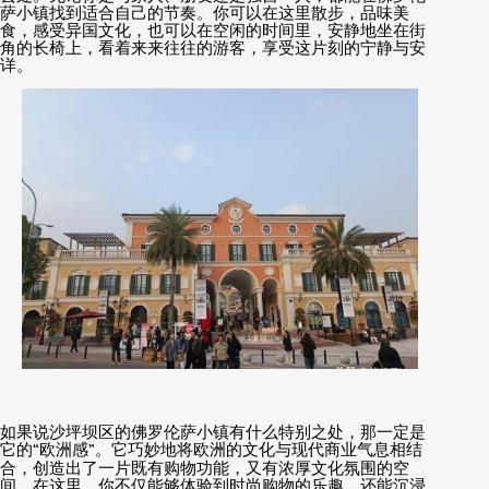
萨小镇找到适合自己的节奏。你可以在这里散步，品味美
食，感受异国文化，也可以在空闲的时间里，安静地坐在街
角的长椅上，看着来来往往的游客，享受这片刻的宁静与安
详。
如果说沙坪坝区的佛罗伦萨小镇有什么特别之处，那一定是
它的
“
欧洲感
”
。它巧妙地将欧洲的文化与现代商业气息相结
合，创造出了一片既有购物功能，又有浓厚文化氛围的空
间。在这里，你不仅能够体验到时尚购物的乐趣，还能沉浸