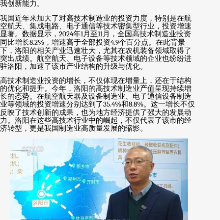
我创新能力。
我国近年来加大了对高技术制造业的投资力度，特别是在航
空航天、集成电路、电子通信等技术密集型行业，投资增速
显著。数据显示，
2024
年
1
月至
11
月，全国高技术制造业投资
同比增长
8.2%
，增速高于全部投资
4.9
个百分点。在此背景
下，洛阳的相关产业迅速壮大，尤其在农机装备领域取得了
突出成绩。航空航天、电子设备等技术领域的企业也纷纷进
驻洛阳，加速了该市产业结构的升级与优化。
高技术制造业投资的增长，不仅体现在增量上，还在于结构
的优化和提升。今年，洛阳的高技术制造业产值呈现持续增
长的态势。在航空航天器及设备制造业、电子通信设备制造
业等领域的投资增速分别达到了
35.4%
和
8.8%
。这一增长不仅
反映了技术创新的成果，也为地方经济提供了强大的发展动
力。洛阳在这些高技术行业中的崛起，不仅代表了该市的经
济转型，更是我国制造业高质量发展的缩影。