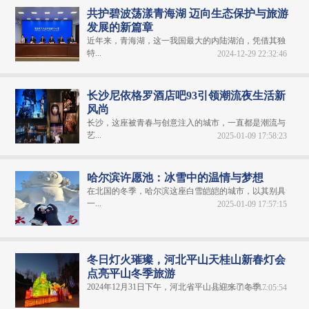
共护碧波荡漾青海湖 迈向生态保护与旅游
发展的新篇章
近年来，青海湖，这一我国最大的内陆湖泊，凭借其独
特...
2024-12-29 22:32:46
长沙尼依格罗酒店吧93引领潮流夜生活新
风尚
长沙，这座被青春与创意注入的城市，一直都是潮流与
艺...
2025-01-09 17:58:23
哈尔滨许愿池：冰雪中的温情与梦想
在北国的冬季，哈尔滨这座白雪皑皑的城市，以其别具
一...
2025-01-09 17:57:15
冬日灯火璀璨，河北平山天桂山新春灯会
点亮平山冬季旅游
2024年12月31日下午，河北省平山县迎来了冬季...
2025-01-04 17:05:54