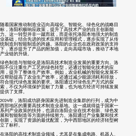
随着国家推动制造业迈向高端化、智能化、绿色化的战略目
标，洛阳积极响应政策，提升了高技术产业的自主创新能
力。这一转型并非一蹴而就，而是依托洛阳本地强大的制造
业基础，结合先进的技术应用和管理模式，逐步实现了从传
统制造到智能制造的跨越。洛阳的企业也在政府政策的支持
下，逐步提升了产品的附加值，走向高端市场，推动了本地
产业链的升级。
绿色制造与智能化是洛阳高技术制造业发展的重要方向。洛
阳不仅注重生产工艺的绿色转型，还通过智能化技术的应
用，提升了整体生产效率。例如，农业机械的智能化发展不
仅帮助提高了农业生产效率，还通过减少能源消耗和排放，
符合现代绿色发展的要求。洛阳通过对绿色生产方式的探
索，不仅为环境保护贡献了力量，也为地方经济可持续发展
提供了支撑。
2024
年，洛阳成功跻身国家先进制造业集群的行列，成为中
西部地区的重要高技术制造业基地。这一成就得益于国家一
系列产业政策的扶持，也源自洛阳企业在技术创新、绿色发
展和智能制造等方面的持续努力。洛阳通过产业集聚和技术
创新，实现了资源的最优配置，为中西部地区的经济转型树
立了标杆。
在洛阳的高技术制造业领域，尤其是在集成电路、机器人、