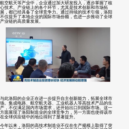
航空航天等产业中，企业通过加大研发投入，逐步掌握了核
心技术。产业链上的各个环节，尤其是技术创新和市场拓
展，都已经具备了全球竞争力。通过持续的技术引领，洛阳
不仅提升了本地企业的国际市场份额，也进一步推动了全球
产业链的高质量发展。
与此洛阳的企业正在进一步提升自主创新能力，拓展全球市
场。集成电路、航空航天器、工业机器人等高技术产品的生
产，不仅满足国内市场需求，还开始出口到国际市场。这一
方面展现了洛阳制造业的全球竞争力，另一方面也使得该市
在全球供应链中的地位得到了显著提升。
今年以来，洛阳的高技术制造业不仅在生产规模上取得了突