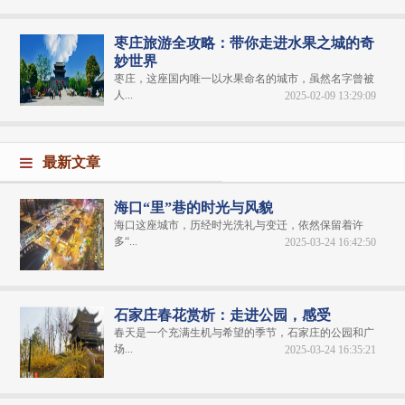
枣庄旅游全攻略：带你走进水果之城的奇
妙世界
枣庄，这座国内唯一以水果命名的城市，虽然名字曾被
人...
2025-02-09 13:29:09
最新文章
海口“里”巷的时光与风貌
海口这座城市，历经时光洗礼与变迁，依然保留着许
多“...
2025-03-24 16:42:50
石家庄春花赏析：走进公园，感受
春天是一个充满生机与希望的季节，石家庄的公园和广
场...
2025-03-24 16:35:21