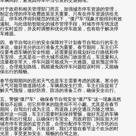
车辆间距，避免因停车不当引发的交通拥堵。
对于政府和相关管理部门而言，加强城市停车资源的管理，
制定合理的停车收费政策至关重要。只有在停车资源供给充
足、停车秩序得到规范的情况下，
“
僵尸车
”
现象才能得到有效
遏制。与此借助智能化的城市管理手段，对城市停车情况进
行实时监控，并及时调整和优化停车政策，也有助于解决停
车难题。
四、春节自驾出行的安全保障对于计划春节自驾出行的车主
来说，做好充分的出行准备尤为重要。春节期间，车主们不
仅要考虑车辆的安全性能，还需要提前规划好出行路线和停
车安排。尤其是在一些大城市或热门旅游景点，车流量和人
流量都非常大，停车问题可能成为一大难题。提前预定停车
位，合理规划路线，既能避免因停车问题耽误时间，又能确
保出行的顺畅。
春节假期期间的恶劣天气也是车主需要考虑的因素。寒冷的
天气可能导致道路结冰，车辆易发生打滑。车主们应提前了
解天气预报，做好防滑、防冻的准备工作，确保安全出行。
五、警惕
“
僵尸车
”
，确保春节自驾安全
“
僵尸车
”
这一现象虽然
看似不起眼，但它所带来的隐患却不可小觑。尤其是在春节
期间，自驾出行成为主流，而道路上的交通压力随之增加。
面对这一问题，车主们需要时刻保持警惕，做好充足的车辆
检查和出行规划，以确保行车安全。而政府部门则应加大对
城市停车资源的监管力度，合理分配停车空间，为市民的出
行提供更多保障。只有这样，我们才能在春节这个欢乐的时
光里，享受更加安全、顺畅的自驾之旅。