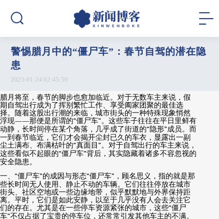
警惕腊月中的“僵尸车”：春节自驾的潜在隐
患
2025-01-24 02:45:59
腊月将至，春节的脚步也愈加临近。对于无数车主来说，假
期自驾出行成为了挥别繁忙工作、享受阖家团聚的最佳选
择。随着这股出行潮的来临，城市街头的一种特殊现象悄然
浮现
——
那便是所谓的
“
僵尸车
”
。这些车子往往在平日里鲜有
动静，长时间停在某个角落，几乎成了街道的
“
隐形
”
成员。而
一到春节临近，它们才会揭开尘封已久的车衣，显露出一副
尘土满布、布满枯叶的
“
真面目
”
。对于自驾出行的车主来说，
这些看似不起眼的
“
僵尸车
”
背后，其实隐藏着诸多不容忽视的
安全隐患。
一、
“
僵尸车
”
的成因与形态
“
僵尸车
”
，顾名思义，指的就是那
些长时间无人使用、静止不动的车辆。它们往往停放在城市
街头、社区空地或一些边缘地带，似乎默默地与外界保持距
离。平时，它们是如此安静，以至于几乎没有人会去关注它
们的存在。尤其是在一些停车资源紧张的城市，这些
“
僵尸
车
”
不仅占据了宝贵的停车位，还常常引发其他车主的不满。