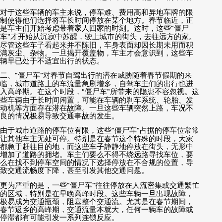
对于这些车辆的车主来说，停车难、费用高和异地车牌的限
制使得他们选择将车长时间停放在某个地方。春节临近，正
是车主们开始考虑带着家人回家的时刻。这时，这些
“
僵尸
车
”
才开始从沉寂中苏醒，驶上城市的街头，去往远方的家。
尽管这些车子看起来并不陈旧，车身表面却因长期未用而积
满灰尘、杂物。一旦揭开覆盖物，车主才会意识到，这些车
辆早已处于不适宜出行的状态。
二、
“
僵尸车
”
对春节自驾出行的潜在威胁随着春节假期的来
临，城市道路上的车流量急剧增多，自驾车主们的出行也进
入高峰期。在这个时段，
“
僵尸车
”
所带来的隐患不容忽视。这
些车辆由于长时间闲置，可能在车辆的刹车系统、轮胎、发
动机等方面存在潜在故障。一旦这些车辆突然上路，车况不
良的情况极易导致交通事故的发生。
由于城市道路的停车位有限，这些
“
僵尸车
”
占据的停车位常常
让其他车主无处可停。特别是在春节这个特殊的时段，大家
都急于赶往目的地，而这些车子静静地停放在街头，无形中
增加了道路的拥堵。车主们要么不得不绕远路寻找车位，要
么在找不到停车空间的情况下选择停放在不合规的位置，导
致交通流畅度下降，甚至引发其他交通问题。
更为严重的是，一些
“
僵尸车
”
往往停放在人流密集或交通繁忙
的区域，特别是在早晚高峰时段。这些车辆一旦出现故障，
极易成为交通瓶颈，阻塞整个交通流。尤其是在春节期间，
春节返乡的高峰期，交通流量本就大，任何一辆车的故障或
停滞都有可能引发一系列连锁反应。