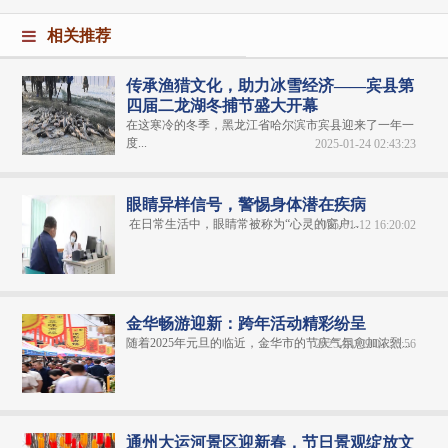
相关推荐
传承渔猎文化，助力冰雪经济——宾县第
四届二龙湖冬捕节盛大开幕
在这寒冷的冬季，黑龙江省哈尔滨市宾县迎来了一年一
度...
2025-01-24 02:43:23
眼睛异样信号，警惕身体潜在疾病
在日常生活中，眼睛常被称为“心灵的窗户...
2025-01-12 16:20:02
金华畅游迎新：跨年活动精彩纷呈
随着2025年元旦的临近，金华市的节庆气氛愈加浓烈...
2025-01-09 03:56:56
通州大运河景区迎新春，节日景观绽放文