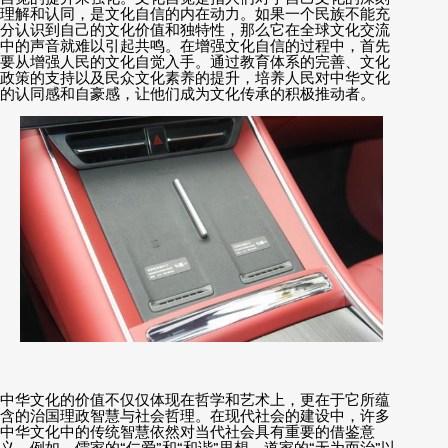
理解和认同，是文化自信的内在动力。如果一个民族不能充
分认识到自己的文化价值和独特性，那么它在全球文化交流
中的声音就难以引起共鸣。在增强文化自信的过程中，首先
要从增强人民的文化自觉入手。通过教育体系的完善、文化
政策的支持以及民众文化素养的提升，培养人民对中华文化
的认同感和自豪感，让他们成为文化传承的积极推动者。
中华文化的价值不仅仅体现在哲学和艺术上，更在于它所蕴
含的治国理政智慧与社会哲理。在现代社会的建设中，许多
中华文化中的传统智慧依然对当代社会具有重要的借鉴意
义。例如，儒家的
仁爱
和
和谐
思想，道家的
无为而治
以