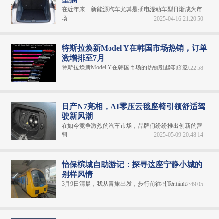
在近年来，新能源汽车尤其是插电混动车型日渐成为市
场...
2025-04-16 21:20:50
特斯拉焕新Model Y在韩国市场热销，订单
激增排至7月
特斯拉焕新Model Y在韩国市场的热销引起了广泛...
2025-04-13 19:22:58
日产N7亮相，AI零压云毯座椅引领舒适驾
驶新风潮
在如今竞争激烈的汽车市场，品牌们纷纷推出创新的营
销...
2025-05-09 20:48:14
怡保槟城自助游记：探寻这座宁静小城的
别样风情
3月9日清晨，我从青旅出发，步行前往【Termin...
2025-04-15 02:49:05