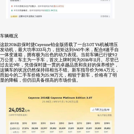
车辆概况
这款
2016
款保时捷
Cayenne
铂金版搭载了一台
3.0T V6
机械增压
发动机，最大功率
333
马力，扭矩达到
440
牛
·
米，配合
8
速手自
一体变速箱，拥有极为出色的动力表现。当前车辆已行驶
9.2
万公里，车主为一手车，首次上牌时间为
2016
年
11
月。尽管已
过去近
9
年，凭借保时捷一贯的卓越品质和良好的保养维护，
这辆车的状况仍然保持得相当不错。新车指导价为
98.4
万元，
而如今的二手车价格为
25.98
万元，相较于新车，价格有了明
显的降幅，但仍旧具备很高的市场价值。