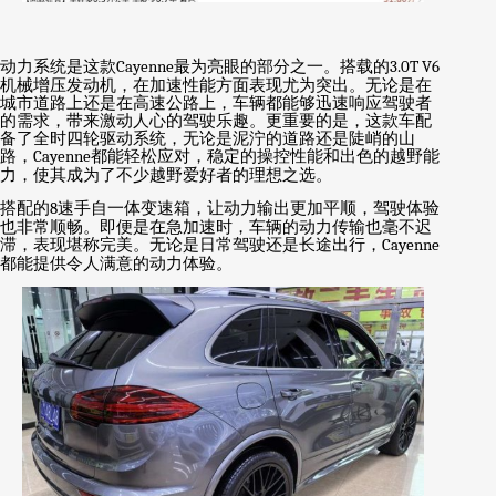
动力系统是这款
Cayenne
最为亮眼的部分之一。搭载的
3.0T V6
机械增压发动机，在加速性能方面表现尤为突出。无论是在
城市道路上还是在高速公路上，车辆都能够迅速响应驾驶者
的需求，带来激动人心的驾驶乐趣。更重要的是，这款车配
备了全时四轮驱动系统，无论是泥泞的道路还是陡峭的山
路，
Cayenne
都能轻松应对，稳定的操控性能和出色的越野能
力，使其成为了不少越野爱好者的理想之选。
搭配的
8
速手自一体变速箱，让动力输出更加平顺，驾驶体验
也非常顺畅。即便是在急加速时，车辆的动力传输也毫不迟
滞，表现堪称完美。无论是日常驾驶还是长途出行，
Cayenne
都能提供令人满意的动力体验。