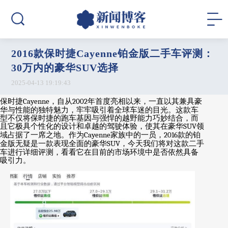
2016款保时捷Cayenne铂金版二手车评测：
30万内的豪华SUV选择
2025-04-13 19:19:43
保时捷
Cayenne
，自从
2002
年首度亮相以来，一直以其兼具豪
华与性能的独特魅力，牢牢吸引着全球车迷的目光。这款车
型不仅将保时捷的跑车基因与强悍的越野能力巧妙结合，而
且它极具个性化的设计和卓越的驾驶体验，使其在豪华
SUV
领
域占据了一席之地。作为
Cayenne
家族中的一员，
2016
款的铂
金版无疑是一款表现全面的豪华
SUV
，今天我们将对这款二手
车进行详细评测，看看它在目前的市场环境中是否依然具备
吸引力。