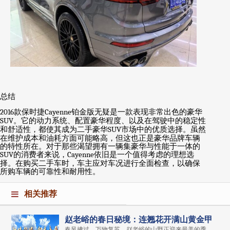
总结
2016
款保时捷
Cayenne
铂金版无疑是一款表现非常出色的豪华
SUV
。它的动力系统、配置豪华程度、以及在驾驶中的稳定性
和舒适性，都使其成为二手豪华
SUV
市场中的优质选择。虽然
在维护成本和油耗方面可能略高，但这也正是豪华品牌车辆
的特性所在。对于那些渴望拥有一辆集豪华与性能于一体的
SUV
的消费者来说，
Cayenne
依旧是一个值得考虑的理想选
择。在购买二手车时，车主应对车况进行全面检查，以确保
所购车辆的可靠性和耐用性。
相关推荐
赵老峪的春日秘境：连翘花开满山黄金甲
春风拂过，万物复苏，赵老峪的山野正迎来最美的季