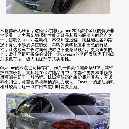
从整体表现来看，这辆保时捷
Cayenne 2016
款铂金版的优势非
常明显。动力系统的强劲性能无疑是其最为吸引人的亮点之
一，搭载的
3.0T V6
发动机，不仅加速迅猛，而且能在各种路
况下提供卓越的操控感受。车辆的豪华配置和出色的舒适
性，让这款车在长时间驾驶时也不会感到疲劳。更为重要的
是，后排座椅可折叠的设计，让
Cayenne
的空间表现优于同级
别多数车型，极大地提升了其实用性。
Cayenne
的缺点也同样存在。作为一款高性能豪华
SUV
，其维
护成本较高，尤其是在保时捷品牌中，零部件更换和维修费
用可能会高于一般品牌。机械增压器的维护相对复杂，若保
养不到位，可能会影响车辆的动力表现。
Cayenne
的燃油消耗
相对较高，这一点在日常使用时需要注意。