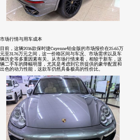
市场行情与用车成本
目前，这辆
2016
款保时捷
Cayenne
铂金版的市场报价在
25.65
万
元至
31.76
万元之间，这一价格区间与车况、市场需求以及车
辆历史等多重因素有关。从市场行情来看，相较于新车，这
辆二手车的降幅明显，尤其是考虑到它所提供的豪华配置和
出色的动力性能，这款车仍然具备极高的性价比。