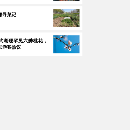
滩寻菜记
武湖现罕见六瓣桃花，
民游客热议