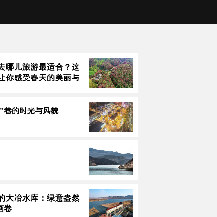
去哪儿旅游最适合？这
让你感受春天的美丽与
里”巷的时光与风貌
的大冶水库：绿意盎然
画卷