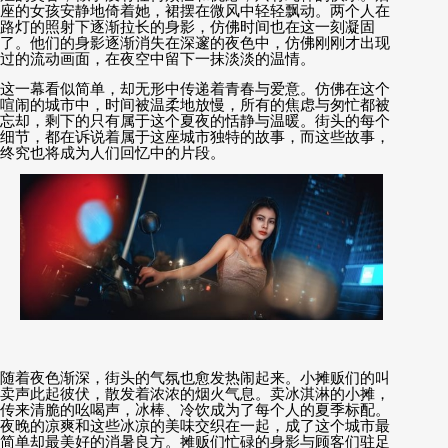
座的女孩安静地倚着她，裙摆在微风中轻轻飘动。两个人在
路灯的照射下逐渐拉长的身影，仿佛时间也在这一刻凝固
了。他们的身影逐渐消失在深邃的夜色中，仿佛刚刚才出现
过的流动画面，在夜空中留下一抹淡淡的温情。
这一幕看似简单，却无形中传递着青春与爱意。仿佛在这个
喧闹的城市中，时间被温柔地放慢，所有的焦虑与匆忙都被
忘却，剩下的只有属于这个夏夜的恬静与温暖。街头的每个
细节，都在诉说着属于这座城市独特的故事，而这些故事，
终究也将成为人们回忆中的片段。
随着夜色渐深，街头的气氛也愈发热闹起来。小摊贩们的叫
卖声此起彼伏，散发着浓浓的烟火气息。卖冰淇淋的小摊，
传来清脆的吆喝声，冰棒、冷饮成为了每个人的夏季标配。
夜晚的凉爽和这些冰凉的美味交织在一起，成了这个城市最
简单却最美好的消暑良方。摊贩们忙碌的身影与顾客们驻足