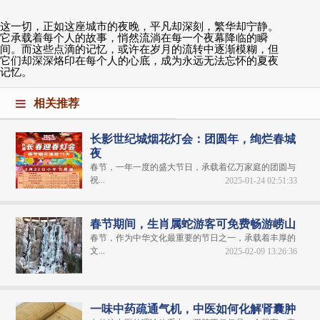
这一切，正如这座城市的夜晚，平凡却深刻，繁华却宁静。
它承载着每个人的故事，悄然流淌在每一个夜幕降临的瞬
间。而这些点滴的记忆，或许在岁月的流转中逐渐模糊，但
它们却深深烙印在每个人的心底，成为永远无法忘怀的夏夜
记忆。
相关推荐
长影世纪城烟花灯会：团圆年，绚烂春城
夜
春节，一年一度的盛大节日，承载着亿万家庭的团圆与
祝...
2025-01-24 02:51:33
春节期间，生肖属蛇游客可免费畅游崂山
春节，作为中华文化最重要的节日之一，承载着丰厚的
文...
2025-02-09 13:26:36
一味中药疏通气机，中医如何化解肾囊肿