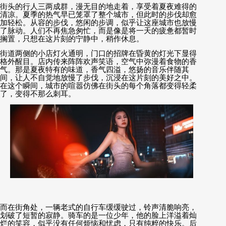
街头的行人三两成群，漫无目的地走着，享受着夏夜难得的
清凉。夏季的热气早已笼罩了整个城市，但此时的步伐却愈
加轻松。从容的步伐，悠闲的步调，似乎让这座城市也放慢
了脉动。人们不再焦急匆忙，而是像是将一天的疲惫都暂时
搁置，只想在这片刻的宁静中，稍作休息。
街道两侧的小店灯火通明，门口的招牌在昏黄的灯光下显得
格外醒目。店内传来阵阵欢声笑语，空气中弥漫着食物的香
气。那是夏夜特有的味道，香气四溢，悠扬的音乐伴随其
间，让人不自觉地放慢了步伐，沉浸在这片刻的美好之中。
在这个瞬间，城市的喧嚣仿佛在街头的每个角落都变得轻柔
了，变得不那么刺耳。
而在街角处，一辆老式的自行车缓缓驶过，铃声清脆响亮，
划破了短暂的寂静。骑车的是一位少年，他的脸上洋溢着灿
烂的笑容，似乎没有任何烦恼和忧虑，只有纯粹的快乐。后