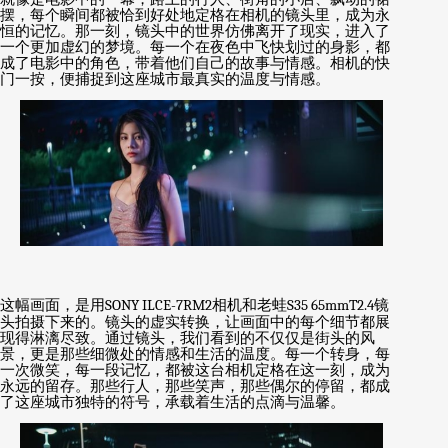
摆，每个瞬间都被恰到好处地定格在相机的镜头里，成为永
恒的记忆。那一刻，镜头中的世界仿佛离开了现实，进入了
一个更加虚幻的梦境。每一个在夜色中飞快划过的身影，都
成了电影中的角色，带着他们自己的故事与情感。相机的快
门一按，便捕捉到这座城市最真实的温度与情感。
这幅画面，是用
SONY ILCE-7RM2
相机和老蛙
S35 65mmT2.4
镜
头拍摄下来的。镜头的虚实转换，让画面中的每个细节都展
现得淋漓尽致。通过镜头，我们看到的不仅仅是街头的风
景，更是那些细微处的情感和生活的温度。每一个转身，每
一次微笑，每一段记忆，都被这台相机定格在这一刻，成为
永远的留存。那些行人，那些笑声，那些偶尔的停留，都成
了这座城市独特的符号，承载着生活的点滴与温馨。