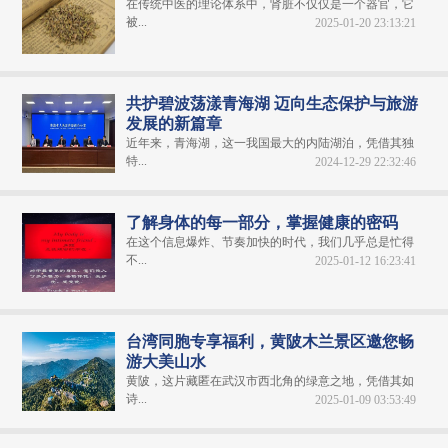
在传统中医的理论体系中，肾脏不仅仅是一个器官，它
被...
2025-01-20 23:13:21
共护碧波荡漾青海湖 迈向生态保护与旅游
发展的新篇章
近年来，青海湖，这一我国最大的内陆湖泊，凭借其独
特...
2024-12-29 22:32:46
了解身体的每一部分，掌握健康的密码
在这个信息爆炸、节奏加快的时代，我们几乎总是忙得
不...
2025-01-12 16:23:41
台湾同胞专享福利，黄陂木兰景区邀您畅
游大美山水
黄陂，这片藏匿在武汉市西北角的绿意之地，凭借其如
诗...
2025-01-09 03:53:49