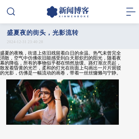
盛夏夜的街头，光影流转
2024-12-31 23:40:28
盛夏的夜晚，街道上依旧残留着白日的余温。热气未曾完全
消散，空气中仿佛依旧能感受到白天那炽烈的阳光，随着夜
幕的降临，所有的事物似乎都在悄然放缓。路灯渐次亮起，
散发着昏黄的光芒，柔和的灯光在街面上勾画出一片片斑驳
的光影，仿佛是一幅流动的画卷，带着一丝丝慵懒与宁静。