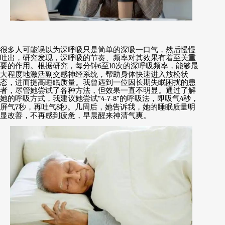
很多人可能误以为深呼吸只是简单的深吸一口气，然后慢慢
吐出，研究发现，深呼吸的节奏、频率对其效果有着至关重
要的作用。根据研究，每分钟
6
至
10
次的深呼吸频率，能够最
大程度地激活副交感神经系统，帮助身体快速进入放松状
态，进而提高睡眠质量。我曾遇到一位因长期失眠困扰的患
者，尽管她尝试了各种方法，但效果一直不明显。通过了解
她的呼吸方式，我建议她尝试
“4-7-8”
的呼吸法，即吸气
4
秒，
屏气
7
秒，再吐气
8
秒。几周后，她告诉我，她的睡眠质量明
显改善，不再感到疲惫，早晨醒来神清气爽。