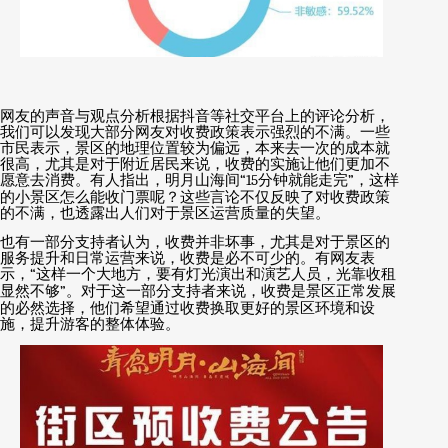
网友的声音与观点分析根据抖音等社交平台上的评论分析，
我们可以发现大部分网友对收费政策表示强烈的不满。一些
市民表示，景区的地理位置较为偏远，本来去一次的成本就
很高，尤其是对于附近居民来说，收费的实施让他们更加不
愿意去消费。有人指出，明月山海间
“15
分钟就能走完
”
，这样
的小景区怎么能收门票呢？这些言论不仅反映了对收费政策
的不满，也透露出人们对于景区运营质量的失望。
也有一部分支持者认为，收费并非坏事，尤其是对于景区的
服务提升和日常运营来说，收费是必不可少的。有网友表
示，
“
这样一个大地方，要有灯光演出和演艺人员，光靠收租
显然不够
”
。对于这一部分支持者来说，收费是景区正常发展
的必然选择，他们希望通过收费换取更好的景区环境和设
施，提升游客的整体体验。