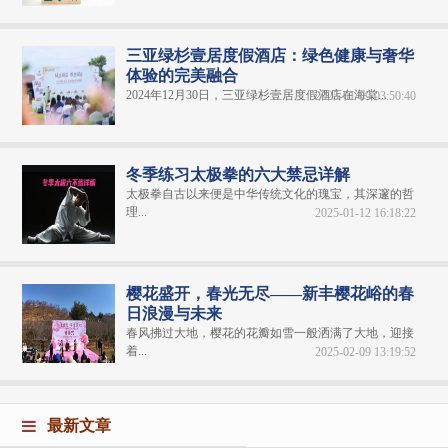
三亚绿杉壹居度假酒店：绿色健康与奢华
体验的完美融合
2024年12月30日，三亚绿杉壹居度假酒店在海棠...
2025-01-09 03:50:40
冬季练习太极拳的六大禁忌详解
太极拳自古以来便是中华传统文化的瑰宝，其深邃的哲
理...
2025-01-12 16:18:22
樱花盛开，春光无尽——新丰樱花峪的春
日浪漫与未来
春风拂过大地，樱花的花瓣如雪一般洒满了大地，迎接
着...
2025-02-09 13:19:52
最新文章