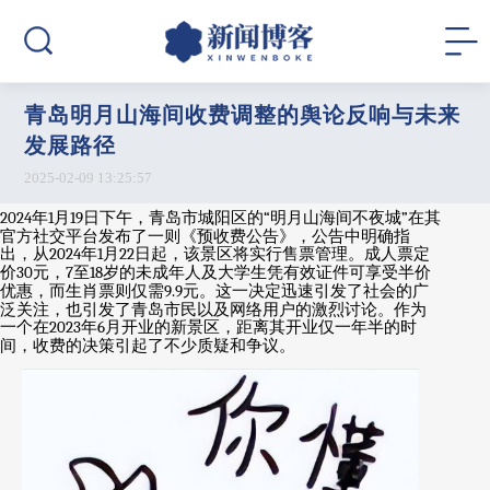
青岛明月山海间收费调整的舆论反响与未来
发展路径
2025-02-09 13:25:57
2024
年
1
月
19
日下午，青岛市城阳区的
“
明月山海间不夜城
”
在其
官方社交平台发布了一则《预收费公告》，公告中明确指
出，从
2024
年
1
月
22
日起，该景区将实行售票管理。成人票定
价
30
元，
7
至
18
岁的未成年人及大学生凭有效证件可享受半价
优惠，而生肖票则仅需
9.9
元。这一决定迅速引发了社会的广
泛关注，也引发了青岛市民以及网络用户的激烈讨论。作为
一个在
2023
年
6
月开业的新景区，距离其开业仅一年半的时
间，收费的决策引起了不少质疑和争议。