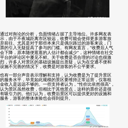
通过对舆论的分析，负面情绪占据了主导地位。许多网友表
示，由于不夜城距离市区较远，收费可能会使得更多游客放
弃前往。尤其是对于那些本来只是偶尔路过的游客来说，门
票的引入无疑提高了参与的门槛。有网友直言，
“
收费后人气
会下降，原本随便逛逛的人估计都会减少
”
，这种情绪在社交
平台的评论区中屡见不鲜。关于收费是否合理的讨论也很激
烈，许多人对景区的基础设施提出质疑，认为在交通不便和
设施不完善的情况下，收费是对游客的不公平要求。
也有一部分声音表示理解和支持，认为收费是为了提升景区
的服务水平，毕竟如此规模的景区要维持正常运营，仅靠租
金收入是远远不够的。一些支持者认为，
“
性价比依然很高
”
，
认为景区虽然收费，但相比于其他景点，这样的票价还是很
有吸引力的。他们认为，收费后景区可以提供更好的设施和
服务，游客的整体体验也会得到提升。