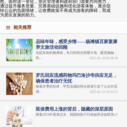
然。面对这一变化，景区管理者和政府部门需要共同努力，
通过提升服务质量、完善基础设施和优化游客体验，逐步扭
转公众的负面情绪，让收费政策不再成为游客的障碍，而成
为景区发展的助力。
相关推荐
品味年味，感受乡情——杨滩镇百家宴康
养文旅活动回顾
在皖东南的杨滩镇，冬日的阳光照耀大地，暖意融融，
街...
2025-01-24 02:48:36
罗氏回应流感药物玛巴洛沙韦供应充足，
确保患者治疗无忧
随着冬季的到来，甲型流感的再次肆虐引发了公众对流
感...
2025-01-12 16:23:35
医保费用上涨的背后，隐藏的深层原因
随着2024年逐渐过去，我国的医疗行业似乎正在经历...
2025-01-20 23:13:07