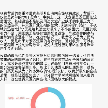
收费背后的多重考量青岛明月山海间实施收费政策，背后不
仅仅是简单的
“
为了盈利
”
。事实上，这一决定更是景区面临流
量困境、基础设施不足以及周边文旅产业缺乏的多重压力下
的必然选择。从景区开业初期的繁荣，到如今的
“
冷清
”
，不夜
城的迅速
“
过气
”
无疑给其运营方带来了不小的困扰。景区的吸
引力不足，周围缺乏足够的旅游配套设施，导致游客的参与
度和满意度逐步下降。在这种情况下，收费不仅是为了提高
收入，更是出于对景区流量的有效管控。通过收费，可以在
一定程度上控制游客数量，避免人流过密对景区的服务质量
产生负面影响。
收费的做法也许是景区方应对运营困境的唯一选择，但它所
带来的反响却充满了风险。在当前旅游市场竞争激烈的背景
下，尤其是那些非核心的景点，过高的门票费用可能会让一
部分潜在游客望而却步。相比于其他景点的低廉票价，过高
的门票无疑成为了许多游客的
“
心理门槛
”
。收费所带来的直接
后果，就是让景区失去了一部分原本平时就可能随便来逛的
人群，这也使得景区的商业模式面临较大的挑战。