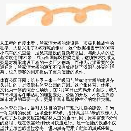
从工程的角度来看，兰家湾大桥的建设是一项极具挑战性的
壮举。大桥采用了
3.45
万吨的钢材，这个数据相当于
23000
辆
小汽车的总重量，足见其建设的复杂与坚固。与此大桥的桩
基深度达到
132
米，成为全国库区桥梁之最，这项技术突破无
疑是对桥梁建设工程的一次巨大创新。而作为汉源重要的交
通通道，兰家湾大桥的通车不仅有效缩短了汉源与外界的距
离，也为游客的到来提供了更为便捷的条件。
体育公园开园：给冬季带来一丝暖阳与兰家湾大桥的建设齐
头并进的，是汉源县体育公园的开园。这个集体育、休闲、
文化为一体的综合性场所，在
12
月
30
日正式揭开了面纱，成为
市民和游客冬季活动的理想去处。公园的开放，不仅是汉源
城市建设的重要一步，更是丰富市民精神生活的绝佳契机。
在体育公园内，最引人注目的莫过于观光扶梯的建设。作为
一项独特的设施，这条全长
153
米、抬升高度
44.5
米的扶梯大大
缩短了从汉源友谊路到富林大道的通行时间，原本需要
15
分钟
的路程，现在仅需
4
分钟便可快速通行。这一便捷的设施不仅
提升了居民的出行效率，也为游客带来了舒适的游览体验。