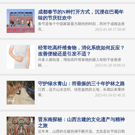
成都春节的N种打开方式，沉浸在巴蜀年
味的节庆狂欢中
春节是每个中国家庭最为期待的时刻，而对于成都这座
充...
2025-01-09 17:58:09
经常吃高纤维食物，消化系统如何反应？
改善便秘还是引发不适？
许多人都知道，增加高纤维食物的摄入有助于改善便
秘、...
2025-01-20 18:06:31
守护绿水青山：符垂振的三十年护林之路
江西，这片山水交织、绿意盎然的土地，长期以来秉持
着...
2025-01-24 02:46:32
晋东南探秘：山西古建的文化遗产与精神
之旅
近年来，山西的古建热潮不断升温。尤其是在节假日期