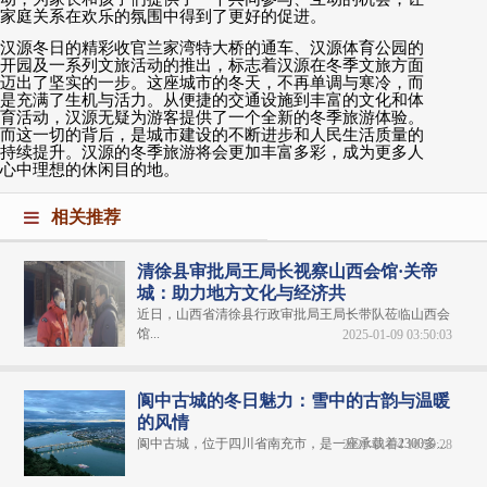
家庭关系在欢乐的氛围中得到了更好的促进。
汉源冬日的精彩收官兰家湾特大桥的通车、汉源体育公园的
开园及一系列文旅活动的推出，标志着汉源在冬季文旅方面
迈出了坚实的一步。这座城市的冬天，不再单调与寒冷，而
是充满了生机与活力。从便捷的交通设施到丰富的文化和体
育活动，汉源无疑为游客提供了一个全新的冬季旅游体验。
而这一切的背后，是城市建设的不断进步和人民生活质量的
持续提升。汉源的冬季旅游将会更加丰富多彩，成为更多人
心中理想的休闲目的地。
相关推荐
清徐县审批局王局长视察山西会馆·关帝
城：助力地方文化与经济共
近日，山西省清徐县行政审批局王局长带队莅临山西会
馆...
2025-01-09 03:50:03
阆中古城的冬日魅力：雪中的古韵与温暖
的风情
阆中古城，位于四川省南充市，是一座承载着2300多...
2025-01-04 16:59:28