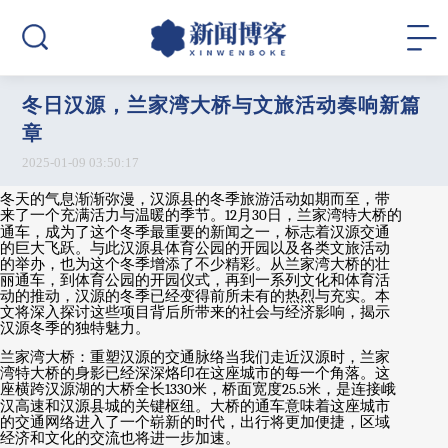
冬日汉源，兰家湾大桥与文旅活动奏响新篇
章
2025-01-09 03:50:17
冬天的气息渐渐弥漫，汉源县的冬季旅游活动如期而至，带
来了一个充满活力与温暖的季节。
12
月
30
日，兰家湾特大桥的
通车，成为了这个冬季最重要的新闻之一，标志着汉源交通
的巨大飞跃。与此汉源县体育公园的开园以及各类文旅活动
的举办，也为这个冬季增添了不少精彩。从兰家湾大桥的壮
丽通车，到体育公园的开园仪式，再到一系列文化和体育活
动的推动，汉源的冬季已经变得前所未有的热烈与充实。本
文将深入探讨这些项目背后所带来的社会与经济影响，揭示
汉源冬季的独特魅力。
兰家湾大桥：重塑汉源的交通脉络当我们走近汉源时，兰家
湾特大桥的身影已经深深烙印在这座城市的每一个角落。这
座横跨汉源湖的大桥全长
1330
米，桥面宽度
25.5
米，是连接峨
汉高速和汉源县城的关键枢纽。大桥的通车意味着这座城市
的交通网络进入了一个崭新的时代，出行将更加便捷，区域
经济和文化的交流也将进一步加速。