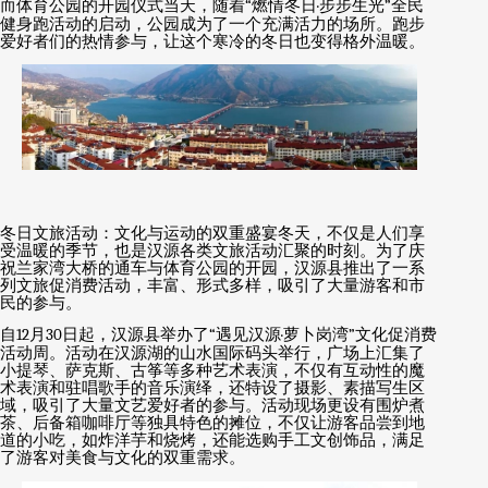
而体育公园的开园仪式当天，随着
“
燃情冬日
·
步步生光
”
全民
健身跑活动的启动，公园成为了一个充满活力的场所。跑步
爱好者们的热情参与，让这个寒冷的冬日也变得格外温暖。
冬日文旅活动：文化与运动的双重盛宴冬天，不仅是人们享
受温暖的季节，也是汉源各类文旅活动汇聚的时刻。为了庆
祝兰家湾大桥的通车与体育公园的开园，汉源县推出了一系
列文旅促消费活动，丰富、形式多样，吸引了大量游客和市
民的参与。
自
12
月
30
日起，汉源县举办了
“
遇见汉源
·
萝卜岗湾
”
文化促消费
活动周。活动在汉源湖的山水国际码头举行，广场上汇集了
小提琴、萨克斯、古筝等多种艺术表演，不仅有互动性的魔
术表演和驻唱歌手的音乐演绎，还特设了摄影、素描写生区
域，吸引了大量文艺爱好者的参与。活动现场更设有围炉煮
茶、后备箱咖啡厅等独具特色的摊位，不仅让游客品尝到地
道的小吃，如炸洋芋和烧烤，还能选购手工文创饰品，满足
了游客对美食与文化的双重需求。