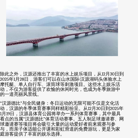
除此之外，汉源还推出了丰富的水上娱乐项目，从
12
月
30
日到
2025
年
1
月
28
日，游客们可以在山水国际
·
汉源湖码头体验水上
摩托艇、单人自行车、滚筒球等刺激项目。这些水上娱乐活
动，不仅为游客提供了欢愉的休闲时光，也成为冬季旅游中
的一道亮丽风景线。
“
汉源德比
”
与全民健身：冬日运动的无限可能不仅是文化活
动，汉源的冬季体育赛事同样精彩纷呈。从
12
月
30
日到
2025
年
1
月
19
日，汉源县体育公园将举办一系列体育赛事，其中最具
看点的当属
“
汉源德比
”
体育活动赛事。五人制足球邀请赛、网
球邀请赛等项目将会吸引大量的运动爱好者前来观赛与参
与，而亲子体适能公开课和彩虹滑道的免费游玩，更是为家
庭游客提供了丰富的娱乐选择。