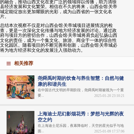
的融合，推动山西文化在更广泛的领域得以传播，助力清徐
县经济发展和文化繁荣。相信在不久的将来，山西会馆
·
关帝
城定能绽放出更加耀眼的光彩，成为山西省的一张文化名
片。
总结本次视察不仅是对山西会馆
·
关帝城项目进展情况的检
查，更是一次深化文化传播与地方经济发展的讨论。通过政
府与项目方的密切合作，山西会馆
·
关帝城将肩负起弘扬山西
文化的责任，成为一个集文化、旅游、商业于一体的综合性
文化园区。随着项目的不断完善和创新，山西会馆
·
关帝城必
将为地方经济和文化的发展注入强劲动力。
相关推荐
尧舜禹时期的饮食与养生智慧：自然与健
康的和谐共生
在中国古代文明的早期阶段，尧舜禹时期被视为一个重
要...
2025-01-20 23:10:21
上海迪士尼幻影烟花秀：梦想与光辉的夜
空之约
在上海迪士尼乐园，夜幕降临时，天空的星光似乎与地
面...
2025-01-09 17:57:06