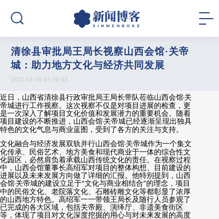
清徐县审批局王局长视察山西会馆·关帝
城：助力地方文化与经济共同发展
2025-01-09 03:50:03
近日，山西省清徐县行政审批局王局长带队莅临山西会馆
·
关
帝城进行工作视察。这次视察不仅是对项目进展的检查，更
是一次深入了解项目文化价值和发展潜力的重要机会。随着
项目建设的不断推进，山西会馆
·
关帝城已经逐渐呈现出独具
特色的文化气息与商业蓝图，受到了各方的关注与支持。
文化融合与经济发展双轨并行山西会馆
·
关帝城作为一个集文
化传承、民俗艺术、地方美食和现代商业于一体的综合性文
化园区，必然肩负着承载山西传统文化的责任。在视察过程
中，山西会馆董事长高绍军对项目的整体构想、目前建设的
进展以及未来发展方向做了详细的汇报。他特别提到，山西
会馆
·
关帝城的建设立足于
“
文化与商业相结合
”
的理念，项目
中的民俗文化、老院落文化、石雕砖雕文化等都彰显了浓厚
的山西地方特色。高绍军一一带领王局长及随行人员参观了
已完成的各大区域，包括关帝殿、演绎厅、非遗美食街区
等，体现了项目对文化深度挖掘的用心与对未来发展的高度