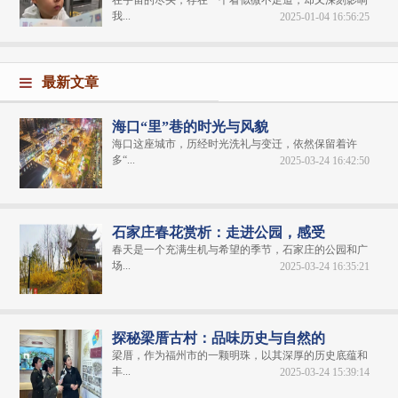
在宇宙的尽头，存在一个看似微不足道，却又深刻影响
我...
2025-01-04 16:56:25
最新文章
海口“里”巷的时光与风貌
海口这座城市，历经时光洗礼与变迁，依然保留着许
多“...
2025-03-24 16:42:50
石家庄春花赏析：走进公园，感受
春天是一个充满生机与希望的季节，石家庄的公园和广
场...
2025-03-24 16:35:21
探秘梁厝古村：品味历史与自然的
梁厝，作为福州市的一颗明珠，以其深厚的历史底蕴和
丰...
2025-03-24 15:39:14