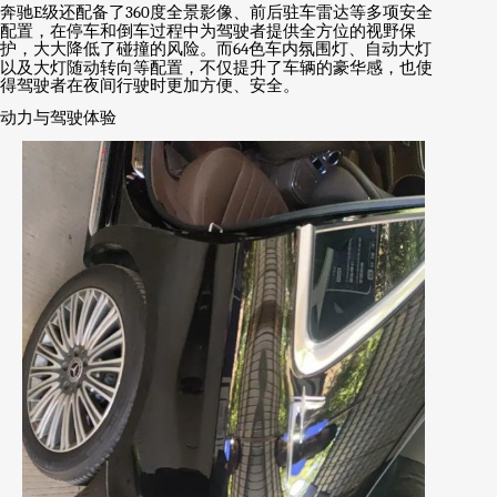
奔驰
E
级还配备了
360
度全景影像、前后驻车雷达等多项安全
配置，在停车和倒车过程中为驾驶者提供全方位的视野保
护，大大降低了碰撞的风险。而
64
色车内氛围灯、自动大灯
以及大灯随动转向等配置，不仅提升了车辆的豪华感，也使
得驾驶者在夜间行驶时更加方便、安全。
动力与驾驶体验