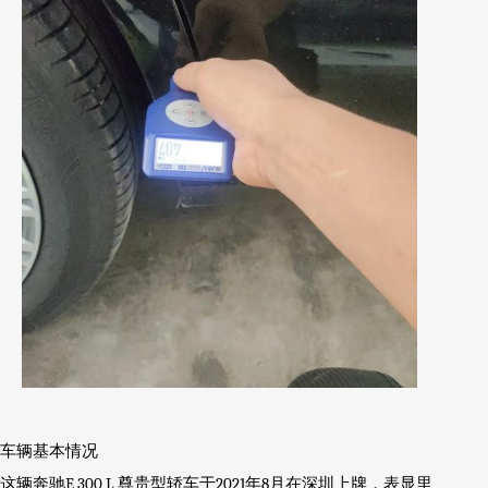
车辆基本情况
这辆奔驰
E 300 L
尊贵型轿车于
2021
年
8
月在深圳上牌，表显里