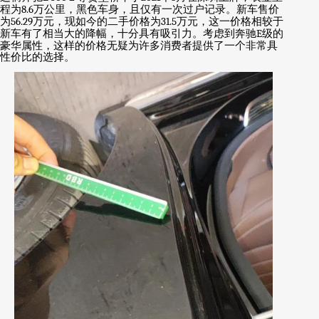
程为
8.6
万公里，黑色车身，且仅有一次过户记录。新车售价
为
56.29
万元，现如今的二手价格为
31.5
万元，这一价格相较于
新车有了相当大的降幅，十分具有吸引力。考虑到奔驰
E
级的
豪华属性，这样的价格无疑为许多消费者提供了一个非常具
性价比的选择。