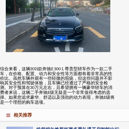
综合来看，这辆
2021
款奔驰
E 300 L
尊贵型轿车作为一款二手
车，在价格、配置、动力和安全性等方面都有着非常高的性
价比。虽然车辆外观有一些轻微的瑕疵，但这些问题并不影
响其安全性和驾驶体验，且车辆已经通过了严格的安全检
测。对于预算在
30
万元左右，且希望拥有一辆豪华轿车的消
费者来说，这辆二手奔驰
E
级无疑是一个非常值得考虑的选
择。如果您追求豪华、舒适以及强劲的动力表现，奔驰
E
级将
是一个理想的购车选项。
相关推荐