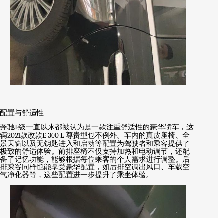
配置与舒适性
奔驰
E
级一直以来都被认为是一款注重舒适性的豪华轿车，这
辆
2021
款改款
E 300 L
尊贵型也不例外。车内的真皮座椅、全
景天窗以及无钥匙进入和启动等配置为驾驶者和乘客提供了
极致的舒适体验。前排座椅不仅支持加热和电动调节，还配
备了记忆功能，能够根据每位乘客的个人需求进行调整。后
排乘客同样也能享受豪华配置，如后排空调出风口、车载空
气净化器等，这些配置进一步提升了乘坐体验。