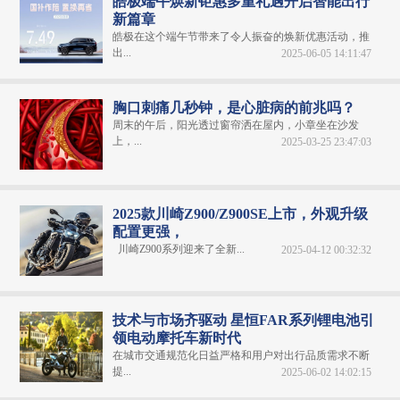
皓极端午焕新钜惠多重礼遇开启智能出行
新篇章
皓极在这个端午节带来了令人振奋的焕新优惠活动，推
出...
2025-06-05 14:11:47
胸口刺痛几秒钟，是心脏病的前兆吗？
周末的午后，阳光透过窗帘洒在屋内，小章坐在沙发
上，...
2025-03-25 23:47:03
2025款川崎Z900/Z900SE上市，外观升级
配置更强，
川崎Z900系列迎来了全新...
2025-04-12 00:32:32
技术与市场齐驱动 星恒FAR系列锂电池引
领电动摩托车新时代
在城市交通规范化日益严格和用户对出行品质需求不断
提...
2025-06-02 14:02:15