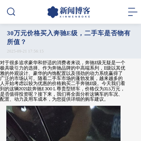
30万元价格买入奔驰E级，二手车是否物有
所值？
2025-09-21 17:56:15
对于很多追求豪华和舒适的消费者来说，奔驰
E
级无疑是一个
极具吸引力的选择。作为奔驰品牌的中高端系列，
E
级以其优
雅的外观设计、豪华的内饰配置以及强劲的动力系统赢得了
广泛的市场认可。随着二手车市场的蓬勃发展，越来越多的
人开始考虑以较为优惠的价格购买二手奔驰
E
级。今天我们看
到的这辆
2021
款奔驰
E 300 L
尊贵型轿车，价格仅为
31.5
万元，
是否值得投资呢？接下来，我们将全面分析这辆车的车况、
配置、动力及用车成本，为您提供详细的购车建议。