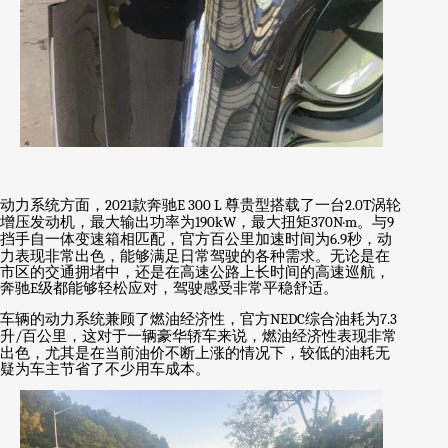
动力系统方面，
2021
款奔驰
E 300 L
尊贵型搭载了一台
2.0T
涡轮
增压发动机，最大输出功率为
190kW
，最大扭矩
370N·m
。与
9
挡手自一体变速箱相匹配，官方百公里加速时间为
6.9
秒，动
力表现非常出色，能够满足日常驾驶的各种需求。无论是在
市区的交通拥堵中，还是在高速公路上长时间的高速巡航，
奔驰
E
级都能够轻松应对，驾驶感受非常平稳舒适。
车辆的动力系统兼顾了燃油经济性，官方
NEDC
综合油耗为
7.3
升
/
百公里，这对于一辆豪华轿车来说，燃油经济性表现非常
出色，尤其是在当前油价不断上涨的情况下，较低的油耗无
疑为车主节省了不少用车成本。