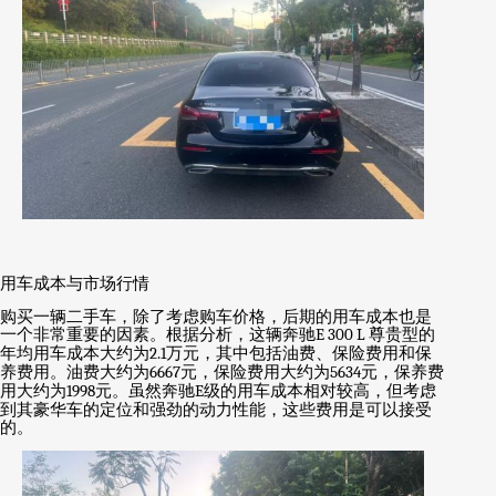
用车成本与市场行情
购买一辆二手车，除了考虑购车价格，后期的用车成本也是
一个非常重要的因素。根据分析，这辆奔驰
E 300 L
尊贵型的
年均用车成本大约为
2.1
万元，其中包括油费、保险费用和保
养费用。油费大约为
6667
元，保险费用大约为
5634
元，保养费
用大约为
1998
元。虽然奔驰
E
级的用车成本相对较高，但考虑
到其豪华车的定位和强劲的动力性能，这些费用是可以接受
的。