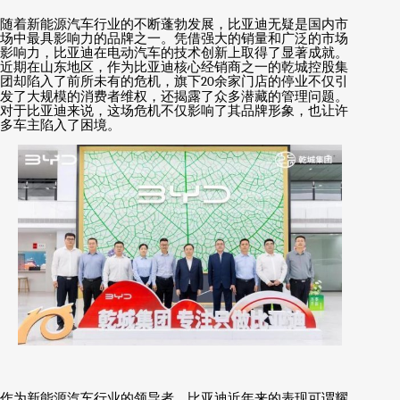
随着新能源汽车行业的不断蓬勃发展，比亚迪无疑是国内市
场中最具影响力的品牌之一。凭借强大的销量和广泛的市场
影响力，比亚迪在电动汽车的技术创新上取得了显著成就。
近期在山东地区，作为比亚迪核心经销商之一的乾城控股集
团却陷入了前所未有的危机，旗下
20
余家门店的停业不仅引
发了大规模的消费者维权，还揭露了众多潜藏的管理问题。
对于比亚迪来说，这场危机不仅影响了其品牌形象，也让许
多车主陷入了困境。
作为新能源汽车行业的领导者，比亚迪近年来的表现可谓耀