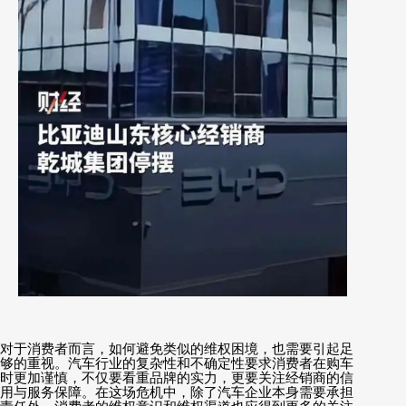
对于消费者而言，如何避免类似的维权困境，也需要引起足
够的重视。汽车行业的复杂性和不确定性要求消费者在购车
时更加谨慎，不仅要看重品牌的实力，更要关注经销商的信
用与服务保障。在这场危机中，除了汽车企业本身需要承担