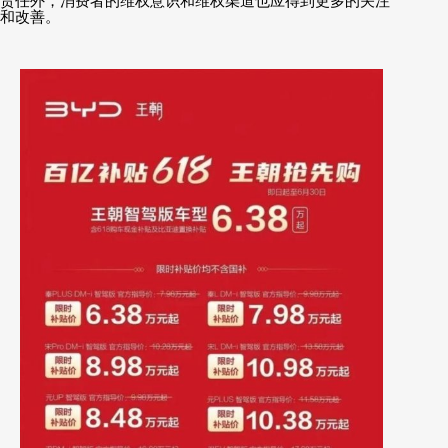
责任外，消费者的维权意识和维权渠道也应得到更多的关注
和改善。