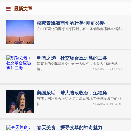
最新文章
探秘青海海西州的壮美“网红公路
在中国西北的青海省海西州，有一条被称为“网红公路”...
2024-06-04 20:31:06
明智之选：社交场合应远离的三类
酒宴上的交际是社交中的一大特色，也是人们增进感
情、...
2024-05-17 23:44:58
美国放话：若大陆敢收台，远程瘫
当前，国际社会正深入探讨高新技术在全球发展中的地
位...
2024-05-24 19:54:31
春天美食：探寻艾草的神奇魅力