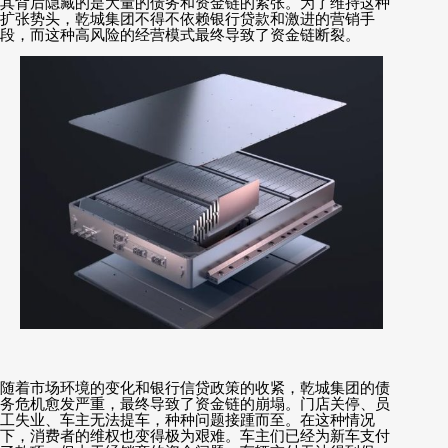
其背后隐藏的是大量的债务和资金链的紧张。为了维持这种
扩张势头，乾城集团不得不依赖银行贷款和激进的营销手
段，而这种高风险的经营模式最终导致了资金链断裂。
随着市场环境的变化和银行信贷政策的收紧，乾城集团的债
务危机愈发严重，最终导致了资金链的崩塌。门店关停、员
工失业、车主无法提车，种种问题接踵而至。在这种情况
下，消费者的维权也变得极为艰难。车主们已经为新车支付