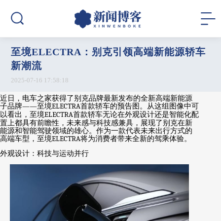
至境ELECTRA：别克引领高端新能源轿车
新潮流
2025-07-16 17:58:18
近日，电车之家获得了别克品牌最新发布的全新高端新能源
子品牌
——
至境
ELECTRA
首款轿车的预告图。从这组图像中可
以看出，至境
ELECTRA
首款轿车无论在外观设计还是智能化配
置上都具有前瞻性，未来感与科技感兼具，展现了别克在新
能源和智能驾驶领域的雄心。作为一款代表未来出行方式的
高端车型，至境
ELECTRA
将为消费者带来全新的驾乘体验。
外观设计：科技与运动并行