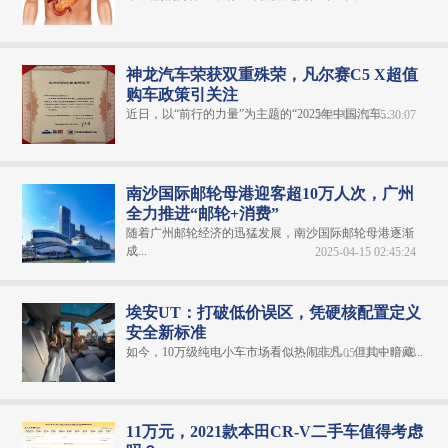
神龙汽车荣获双重殊荣，凡尔赛C5 X超值
购车政策引关注
近日，以“前行的力量”为主题的“2025年中国汽车...
2025-05-11 05:30:07
南沙国际邮轮母港迎客超10万人次，广州
全力推进“邮轮+消费”
随着广州邮轮经济的迅猛发展，南沙国际邮轮母港逐渐
成...
2025-04-15 02:45:24
埃安UT：打破低价误区，凭硬核配置定义
安全新标准
如今，10万级纯电小车市场看似热闹非凡，但其中暗藏...
2025-05-11 16:19:43
11万元，2021款本田CR-V二手车值得考虑