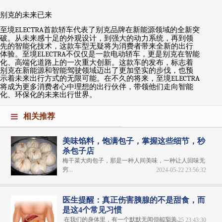
别克的未来已来
至境
ELECTRA
首款轿车代表了别克品牌在新能源领域的全新突
破。从未来感十足的外观设计，到强大的动力系统，再到领
先的智能化技术，这款车型无疑将为消费者带来全新的出行
体验。至境
ELECTRA
不仅仅是一款电动轿车，更是别克在智能
化、高端化道路上的一次重大创新。这款车的发布，标志着
别克在新能源和智能驾驶领域迈出了更加坚实的步伐，也预
示着未来出行方式的无限可能。在不久的将来，至境
ELECTRA
将成为更多消费者心中理想的出行伙伴，带领他们走向智能
化、环保化的未来出行世界。
相关推荐
美味馅料，饱满包子，掌握这些细节，秒
杀包子店
梅干菜大肉包子，那是一种人间美味，一种让人回味无
穷...
2024-05-22 23:56:32
医生提醒：真正伤害胰腺的不是甜食，而
是这4个常见习惯
在我们的身体里，有一个默默无闻但却至关...
2025-03-25 23:43:30