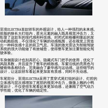
至境
ELECTRA
首款轿车的外观设计，给人一种强烈的未来感。
前脸的狭长大灯组内，星光元素的融入既具视觉冲击力，又
彰显了这款车的现代感和科技感。封闭式前格栅和隆起的发
动机舱筋线，不仅强化了车辆的动感氛围，还在视觉上营造
出一种科技感十足的前卫气息。车顶的激光雷达为智能驾驶
系统的强大功能做了有效铺垫，使得整车更加注重智能化驾
驶体验。
车身侧面设计也别具匠心。隐藏式车门把手的使用，优化了
风阻系数，并且提升了整车的精致感。车窗沿线的亮黑色与
镀铬饰条相结合，完美融合了豪华感与运动感。这些细节的
设计，让这款轿车看起来更加富有质感，同时不失动感。
车尾部分，至境
ELECTRA
采用了贯穿式尾灯组的设计。灯腔的
立体感与层次感增加了尾部的视觉冲击力，微微上翘的小鸭
尾设计，不仅使得车尾看起来更加动感，还兼顾了空气动力
学性能，优化了车辆的稳定性。