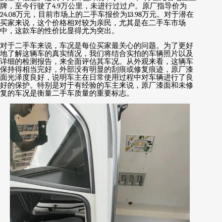
牌，至今行驶了
4.9
万公里，未进行过过户。原厂指导价为
24.08
万元，目前市场上的二手车报价为
13.98
万元。对于潜在
买家来说，这个价格相对较为亲民，尤其是在二手车市场
中，这款车的性价比显得尤为突出。
对于二手车来说，车况是每位买家最关心的问题。为了更好
地了解这辆车的真实情况，我们将结合实拍的车辆照片以及
详细的检测报告，来全面评估其车况。从外观来看，这辆车
保持得相当完好，外部没有明显的刮痕或修复痕迹，原厂漆
面光泽度良好，说明车主在日常使用过程中对车辆进行了良
好的保护。特别是对于有经验的车主来说，原厂漆面和未修
复的车况是衡量二手车质量的重要标志。