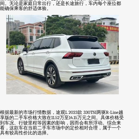
间。无论是家庭日常出行，还是长途旅行，车内每个座位都
能确保乘客的舒适体验。
根据最新的市场行情数据，途观
L 2023
款
330TSI
两驱
R-Line
越
享版的二手车价格大致在
11.52
万至
14.15
万元之间。具体价格受
到车况、行驶里程等因素的影响，因而会有所浮动。综合来
看，这款车在当前二手车市场中的定价相对合理，属于一个
具有较高性价比的选择。