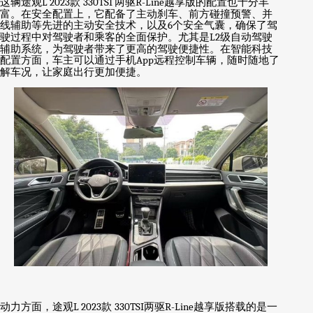
这辆途观
L 2023
款
330TSI
两驱
R-Line
越享版的配置也十分丰
富。在安全配置上，它配备了主动刹车、前方碰撞预警、并
线辅助等先进的主动安全技术，以及
6
个安全气囊，确保了驾
驶过程中对驾驶者和乘客的全面保护。尤其是
L2
级自动驾驶
辅助系统，为驾驶者带来了更高的驾驶便捷性。在智能科技
配置方面，车主可以通过手机
App
远程控制车辆，随时随地了
解车况，让家庭出行更加便捷。
动力方面，途观
L 2023
款
330TSI
两驱
R-Line
越享版搭载的是一