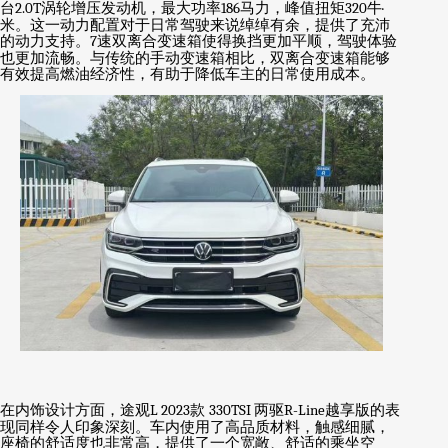
台
2.0T
涡轮增压发动机，最大功率
186
马力，峰值扭矩
320
牛
·
米。这一动力配置对于日常驾驶来说绰绰有余，提供了充沛
的动力支持。
7
速双离合变速箱使得换挡更加平顺，驾驶体验
也更加流畅。与传统的手动变速箱相比，双离合变速箱能够
有效提高燃油经济性，有助于降低车主的日常使用成本。
在内饰设计方面，途观
L 2023
款
330TSI
两驱
R-Line
越享版的表
现同样令人印象深刻。车内使用了高品质材料，触感细腻，
座椅的舒适度也非常高，提供了一个宽敞、舒适的乘坐空