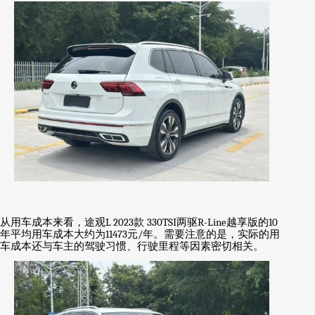
从用车成本来看，途观
L 2023
款
330TSI
两驱
R-Line
越享版的
10
年平均用车成本大约为
11473
元
/
年。需要注意的是，实际的用
车成本还与车主的驾驶习惯、行驶里程等因素密切相关。