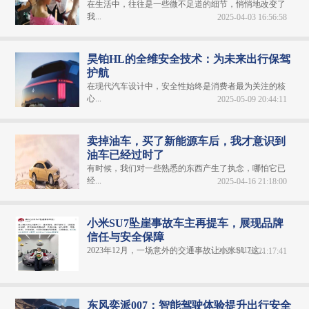
在生活中，往往是一些微不足道的细节，悄悄地改变了
我...
2025-04-03 16:56:58
昊铂HL的全维安全技术：为未来出行保驾
护航
在现代汽车设计中，安全性始终是消费者最为关注的核
心...
2025-05-09 20:44:11
卖掉油车，买了新能源车后，我才意识到
油车已经过时了
有时候，我们对一些熟悉的东西产生了执念，哪怕它已
经...
2025-04-16 21:18:00
小米SU7坠崖事故车主再提车，展现品牌
信任与安全保障
2023年12月，一场意外的交通事故让小米SU7这...
2025-04-16 21:17:41
东风奕派007：智能驾驶体验提升出行安全