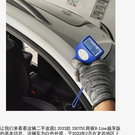
让我们来看看这辆二手途观
L 2023
款
330TSI
两驱
R-Line
越享版
的基本信息。这辆车为白色外观，于
2023
年
2
月在龙岩地区上