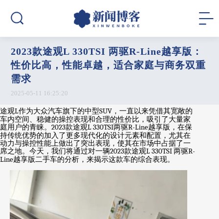
2023款途观L 330TSI 两驱R-Line越享版：
性价比高，性能卓越，适合家庭与商务双重
需求
2025-05-11 16:25:20
途观
L
作为大众汽车旗下的中型
SUV
，一直以来凭借其宽敞的
车内空间、稳健的操控表现和合理的性价比，吸引了大量家
庭用户的青睐。
2023
款途观
L 330TSI
两驱
R-Line
越享版，在保
持传统优势的加入了更多现代化的设计元素和配置，尤其在
动力与操控性能上做出了突出表现，使其在市场中占据了一
席之地。今天，我们将通过对一辆
2023
款途观
L 330TSI
两驱
R-
Line
越享版二手车的分析，来揭示这款车的综合表现。