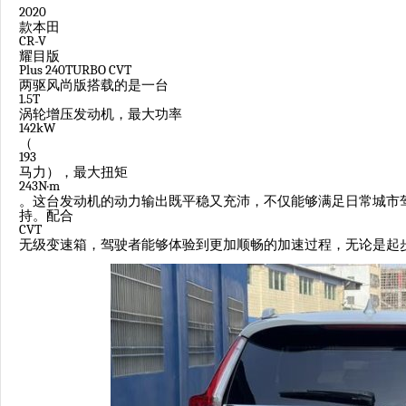
2020
款本田
CR-V
耀目版
Plus 240TURBO CVT
两驱风尚版搭载的是一台
1.5T
涡轮增压发动机，最大功率
142kW
（
193
马力），最大扭矩
243N·m
。这台发动机的动力输出既平稳又充沛，不仅能够满足日常城市
持。配合
CVT
无级变速箱，驾驶者能够体验到更加顺畅的加速过程，无论是起