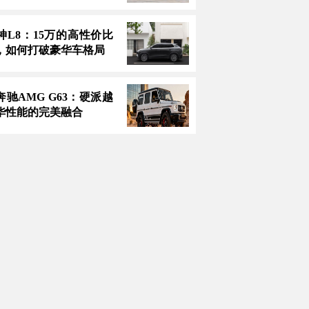
神L8：15万的高性价比
，如何打破豪华车格局
款奔驰AMG G63：硬派越
华性能的完美融合