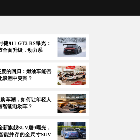
捷911 GT3 RS曝光：
节全面升级，动力系
万飞度的回归：燃油车能否
化浪潮中突围？
息购车潮，如何让年轻人
有智能电动车？
全新旗舰SUV唐9曝光，
智能并存的全尺寸SUV