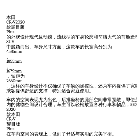
本田
CR-V2020
款耀目版
Plus
的外观设计现代且动感，流线型的车身轮廓和简洁大气的前脸造
SUV
中脱颖而出。车身尺寸方面，这款车的长宽高分别为
4585mm
、
1855mm
、
1679mm
，轴距为
2660mm
。这样的车身设计不仅确保了车辆的操控性，还为车内提供了宽
乘客提供舒适的支撑，特别适合家庭使用。
车内的空间表现尤为出色，后排座椅的腿部空间非常宽敞，即便
内的储物空间设计合理，车主可以轻松放置各种行李和物品，非
2020
款本田
CR-V
耀目版
Plus
在车内空间的表现上，做到了舒适与实用的完美平衡。