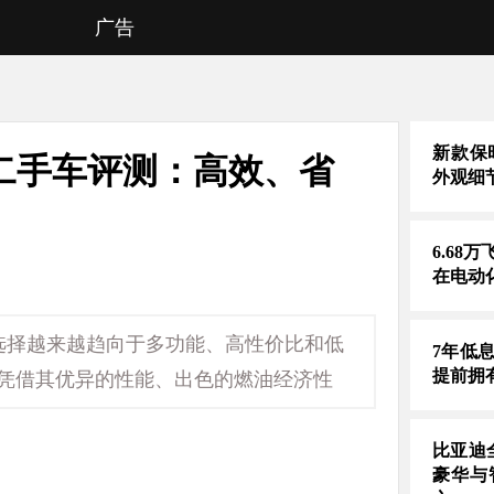
广告
新款保时
us二手车评测：高效、省
外观细
6.68
在电动
选择越来越趋向于多功能、高性价比和低
7年低
提前拥
，凭借其优异的性能、出色的燃油经济性
比亚迪
豪华与