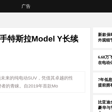
广告
新款保时
手特斯拉Model Y长续
外观细
6.68
在电动
引领未来的纯电动SUV，凭借其卓越的性
7年低
提前拥
的青睐。自2019年首款Mo
比亚迪
豪华与