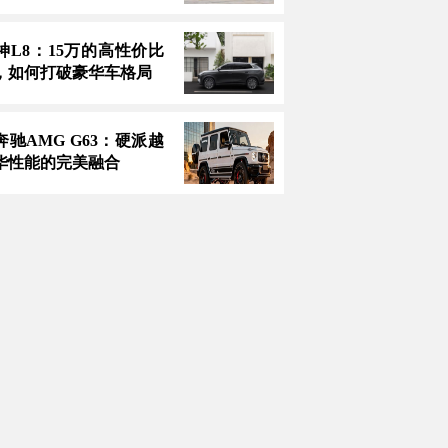
神L8：15万的高性价比
，如何打破豪华车格局
款奔驰AMG G63：硬派越
华性能的完美融合