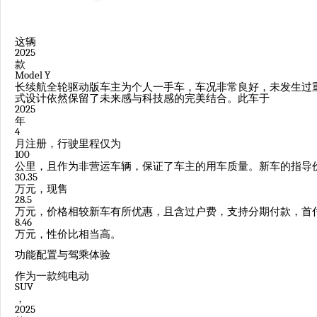
这辆
2025
款
Model Y
长续航全轮驱动版车主为个人一手车，车况非常良好，未发生过
式设计依然保留了未来感与科技感的完美结合。此车于
2025
年
4
月注册，行驶里程仅为
100
公里，且作为非营运车辆，保证了车主的用车质量。新车的指导
30.35
万元，现售
28.5
万元，价格相较新车有所优惠，且含过户费，支持分期付款，首
8.46
万元，性价比相当高。
功能配置与驾乘体验
作为一款纯电动
SUV
，
2025