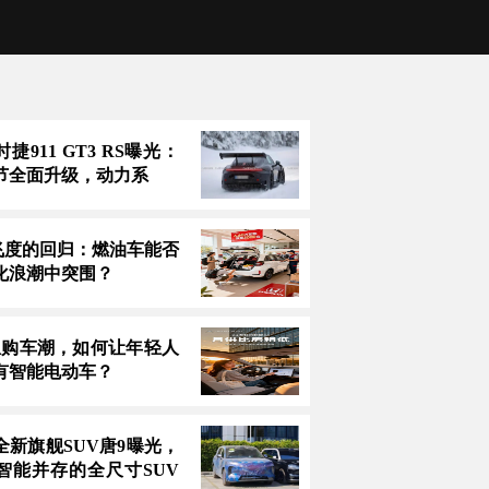
捷911 GT3 RS曝光：
节全面升级，动力系
万飞度的回归：燃油车能否
化浪潮中突围？
息购车潮，如何让年轻人
有智能电动车？
全新旗舰SUV唐9曝光，
智能并存的全尺寸SUV