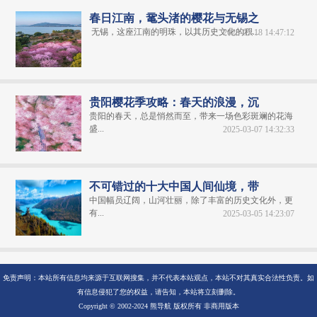
春日江南，鼋头渚的樱花与无锡之
无锡，这座江南的明珠，以其历史文化的积...
2025-03-18 14:47:12
贵阳樱花季攻略：春天的浪漫，沉
贵阳的春天，总是悄然而至，带来一场色彩斑斓的花海
盛...
2025-03-07 14:32:33
不可错过的十大中国人间仙境，带
中国幅员辽阔，山河壮丽，除了丰富的历史文化外，更
有...
2025-03-05 14:23:07
免责声明：本站所有信息均来源于互联网搜集，并不代表本站观点，本站不对其真实合法性负责。如
有信息侵犯了您的权益，请告知，本站将立刻删除。
Copyright © 2002-2024 熊导航 版权所有 非商用版本