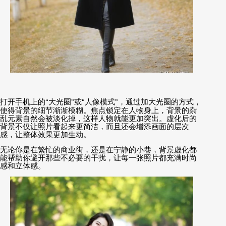
打开手机上的
“
大光圈
”
或
“
人像模式
”
，通过加大光圈的方式，
使得背景的细节渐渐模糊。焦点锁定在人物身上，背景的杂
乱元素自然会被淡化掉，这样人物就能更加突出。虚化后的
背景不仅让照片看起来更简洁，而且还会增添画面的层次
感，让整体效果更加生动。
无论你是在繁忙的商业街，还是在宁静的小巷，背景虚化都
能帮助你避开那些不必要的干扰，让每一张照片都充满时尚
感和立体感。