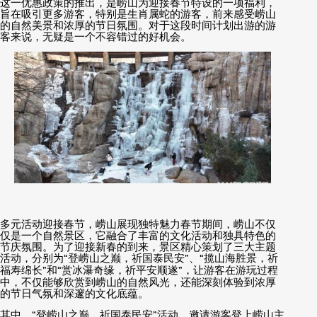
这一优惠政策的推出，是崂山为迎接春节特设的一项福利，
旨在吸引更多游客，特别是生肖属蛇的游客，前来感受崂山
的自然美景和浓厚的节日氛围。对于这段时间计划出游的游
客来说，无疑是一个不容错过的好机会。
多元活动迎接春节，崂山展现独特魅力春节期间，崂山不仅
仅是一个自然景区，它融合了丰富的文化活动和独具特色的
节庆氛围。为了迎接新春的到来，景区精心策划了三大主题
活动，分别为
“
登崂山之巅，祈国泰民安
”
、
“
揽山海胜景，祈
福寿绵长
”
和
“
赏冰瀑奇缘，祈平安顺遂
”
，让游客在游玩过程
中，不仅能够欣赏到崂山的自然风光，还能深刻体验到浓厚
的节日气氛和深邃的文化底蕴。
其中，
“
登崂山之巅，祈国泰民安
”
活动，邀请游客登上崂山主