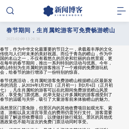
春节期间，生肖属蛇游客可免费畅游崂山
2025-02-09 13:26:36
春节，作为中华文化最重要的节日之一，承载着丰厚的文化
传统与人们对未来的美好祝愿。而位于青岛的崂山，作为中
国的名山之一，不仅有着悠久的历史和壮丽的自然景观，更
在每年的春节期间，推出一系列特别的活动与优惠。今年，
崂山特别为生肖属蛇的游客推出了一个难得的免费游玩机
会，给春节的旅行增添了一份特别的惊喜。
春节优惠活动，生肖属蛇游客免费游崂山根据崂山区最新发
布的消息，从
2024
年
1
月
29
日（正月初一）到
2
月
4
日（正月初
七），凡生肖属蛇的游客可以在此期间免费游览崂山风景
区，享受免门票优惠。此举无疑让许多属蛇的游客感受到了
春节的温暖与关怀，吸引了大量游客前来体验崂山的魅力。
虽然景区门票免除，但景区内的其他收费项目如观光车、索
道、游船以及太清宫等景点的费用仍需另行支付。游客需要
提前了解这些收费项目，以便做好旅行规划。景区的其他优
惠政策也不能与这次的免费门票活动同时享受。