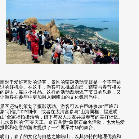
而对于爱好互动的游客，景区的猜谜活动无疑是一个不容错
过的好机会。在这里，游客可以挑战自己，猜猜与春节相关
的谜语，赢取小礼品。这样的活动既增添了节日的乐趣，又
让游客在参与中更加融入到崂山的文化氛围当中。
景区还特别策划了摄影活动。游客可以在巨峰参加
“
巨峰印
象
”
明信片
DIY
制作，或者在太清宫参与
“
山海同框、福道崂
山
”
全家福拍摄活动，留下与家人朋友共度春节的美好记忆。
九水景区的
“
巧夺天工、奇石共赏
”
象形石命名活动，也为热爱
摄影和创意的游客提供了一个展示才华的舞台。
崂山，春节的文化与自然之旅崂山，以其独特的地理优势和