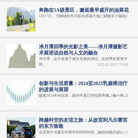
奔跑在5A级景区，邂逅最早盛开的油菜花
1月17日，万峰林的冬日阳光洒满大地，迎接了一场充...
2025-02-09 13:24:07
净月潭四季的光影之美——净月潭摄影艺
术展述说自然与人文的融合
净月潭，这片坐落于城市东南的湖泊，在四季的更替中
悄...
2025-01-09 17:59:46
创新与生活质量：2024至2025乳腺癌治疗
的进展与展望
随着2024年的结束，新的年度已经拉开序幕。每一年...
2025-01-20 18:01:58
跨越时空的友谊之旅：从故宫到凡尔赛宫
的东方致敬
在庆祝中法建交60周年的特殊时刻，由2024款凡尔...
2025-01-04 17:04:12