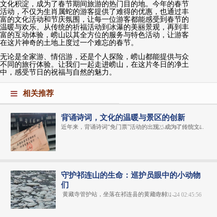
文化积淀，成为了春节期间旅游的热门目的地。今年的春节
活动，不仅为生肖属蛇的游客提供了难得的优惠，也通过丰
富的文化活动和节庆氛围，让每一位游客都能感受到春节的
温暖与欢乐。从传统的祈福活动到冰瀑的美丽景观，再到丰
富的互动体验，崂山以其全方位的服务与特色活动，让游客
在这片神奇的土地上度过一个难忘的春节。
无论是全家游、情侣游，还是个人探险，崂山都能提供与众
不同的旅行体验。让我们一起走进崂山，在这片冬日的净土
中，感受节日的祝福与自然的魅力。
相关推荐
背诵诗词，文化的温暖与景区的创新
近年来，背诵诗词“免门票”活动的出现，成为了传统文...
2025-01-04 16:57:14
守护祁连山的生命：巡护员眼中的小动物
们
黄藏寺管护站，坐落在祁连县的黄藏寺村，...
2025-01-24 02:45:56