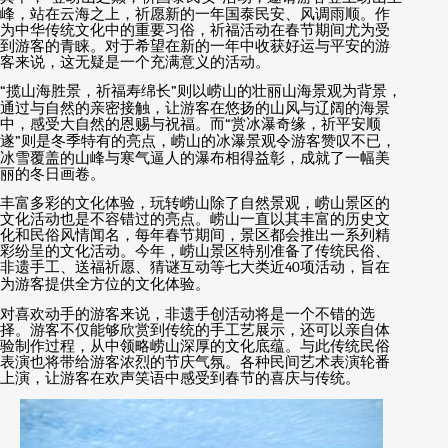
峰，站在云海之上，祈愿新的一年国泰民安、风调雨顺。作
为中华传统文化中的重要习俗，祈福活动在春节期间尤为受
到游客的青睐。对于希望在新的一年中收获好运与平安的游
客来说，这无疑是一个充满意义的活动。
“
揽山海胜景，祈福寿绵长
”
则以崂山的壮丽山海景观为背景，
通过与自然的亲密接触，让游客在悠扬的山风与辽阔的海景
中，感受大自然的恩赐与祝福。而
“
赏冰瀑奇缘，祈平安顺
遂
”
则是冬季特有的亮点，崂山的冰瀑景观令游客赞叹不已，
冰雪覆盖的山峰与寒气逼人的瀑布相得益彰，成就了一幅美
丽的冬日画卷。
丰富多彩的文化体验，玩转崂山除了自然景观，崂山景区的
文化活动也是不容错过的亮点。崂山一直以其丰富的历史文
化和民俗风情闻名，每年春节期间，景区都会推出一系列精
彩纷呈的文化活动。今年，崂山景区特别准备了传统民俗、
非遗手工、送福祈愿、猜谜互动等七大类近
40
项活动，旨在
为游客提供全方位的文化体验。
对喜欢动手的游客来说，非遗手创活动将是一个不错的选
择。游客不仅能够欣赏到传统的手工艺展示，还可以亲自体
验制作过程，从中领略崂山深厚的文化底蕴。与此传统民俗
表演也将带给游客浓烈的节庆气氛。各种民间艺术表演轮番
上演，让游客在欢声笑语中感受到春节的喜庆与传统。