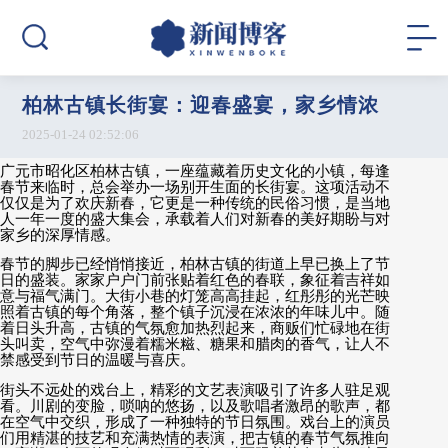
柏林古镇长街宴：迎春盛宴，家乡情浓
2025-01-24 02:52:06
广元市昭化区柏林古镇，一座蕴藏着历史文化的小镇，每逢
春节来临时，总会举办一场别开生面的长街宴。这项活动不
仅仅是为了欢庆新春，它更是一种传统的民俗习惯，是当地
人一年一度的盛大集会，承载着人们对新春的美好期盼与对
家乡的深厚情感。
春节的脚步已经悄悄接近，柏林古镇的街道上早已换上了节
日的盛装。家家户户门前张贴着红色的春联，象征着吉祥如
意与福气满门。大街小巷的灯笼高高挂起，红彤彤的光芒映
照着古镇的每个角落，整个镇子沉浸在浓浓的年味儿中。随
着日头升高，古镇的气氛愈加热烈起来，商贩们忙碌地在街
头叫卖，空气中弥漫着糯米糍、糖果和腊肉的香气，让人不
禁感受到节日的温暖与喜庆。
街头不远处的戏台上，精彩的文艺表演吸引了许多人驻足观
看。川剧的变脸，唢呐的悠扬，以及歌唱者激昂的歌声，都
在空气中交织，形成了一种独特的节日氛围。戏台上的演员
们用精湛的技艺和充满热情的表演，把古镇的春节气氛推向