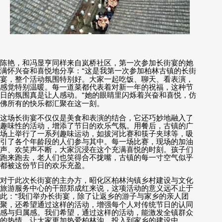
陈艳，和冯显亨同样来自岚桥社区，第一次参加长街宴的她
满怀兴奋和喜悦地分享：
“
这是我第一次参加柏林古镇的长街
宴，整个活动氛围特别好。大家一起吃饭、聊天、看表演，
感觉特别温暖。每一道菜都代表着对新一年的祝福，这种节
日的氛围真是让人感动。
”
她的眼睛里闪烁着兴奋和喜悦，仿
佛所有的快乐都汇聚在这一刻。
这场长街宴不仅仅是美食和表演的结合，它还巧妙地融入了
趣味性的活动，增添了节日的欢乐气氛。用餐后，古镇的广
场上举行了一系列趣味运动，如拔河比赛和筷子夹球等，吸
引了各个年龄段的人们参与其中。每一场比赛，现场的加油
声、欢笑声不断，大家沉浸在这个充满喜悦的时刻。孩子们
跑来跑去，老人们也笑得合不拢嘴，古镇的每一寸空气似乎
都被这份节日的欢乐充盈。
对于此次长街宴的主办方，昭化区柏林沟镇乡村建设与文化
旅游服务中心的干部郑成红来说，这项活动的意义远不止于
此：
“
我们举办长街宴，除了让返乡的游子与家乡的亲人团
聚，还希望通过这样的活动，增强每个人对传统节日的认同
感与归属感。我们希望，通过这样的活动，能激发全镇群众
的热情，让大家更加热爱柏林沟，投入到家乡的建设中