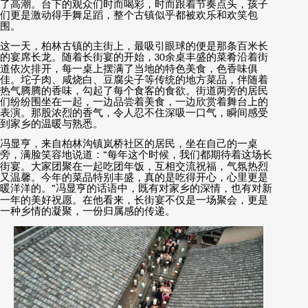
了高潮。台下的观众们时而喝彩，时而跟着节奏点头，孩子
们更是激动得手舞足蹈，整个古镇似乎都被欢乐和欢笑包
围。
这一天，柏林古镇的主街上，最吸引眼球的便是那条百米长
的宴席长龙。随着长街宴的开始，
30
余桌丰盛的菜肴沿着街
道依次排开，每一桌上摆满了当地的特色美食，色香味俱
佳。坨子肉、咸烧白、豆腐尖子等传统的地方菜品，伴随着
热气腾腾的香味，勾起了每个食客的食欲。街道两旁的居民
们纷纷围坐在一起，一边品尝着美食，一边欣赏着舞台上的
表演。那股浓烈的香气，令人忍不住深吸一口气，瞬间感受
到家乡的温暖与熟悉。
冯显亨，来自柏林沟镇岚桥社区的居民，坐在自己的一桌
旁，满脸笑容地说道：
“
每年这个时候，我们都期待着这场长
街宴。大家团聚在一起吃团年饭，互相交流祝福，气氛热烈
又温馨。今年的菜品特别丰盛，真的是吃得开心，心里更是
暖洋洋的。
”
冯显亨的话语中，既有对家乡的深情，也有对新
一年的美好祝愿。在他看来，长街宴不仅是一场聚会，更是
一种乡情的凝聚，一份归属感的传递。