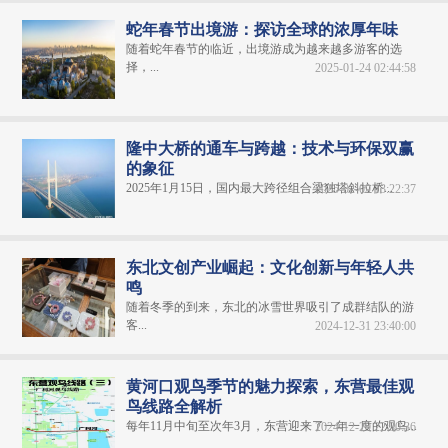
蛇年春节出境游：探访全球的浓厚年味
随着蛇年春节的临近，出境游成为越来越多游客的选
择，...
2025-01-24 02:44:58
隆中大桥的通车与跨越：技术与环保双赢
的象征
2025年1月15日，国内最大跨径组合梁独塔斜拉桥...
2025-02-09 13:22:37
东北文创产业崛起：文化创新与年轻人共
鸣
随着冬季的到来，东北的冰雪世界吸引了成群结队的游
客...
2024-12-31 23:40:00
黄河口观鸟季节的魅力探索，东营最佳观
鸟线路全解析
每年11月中旬至次年3月，东营迎来了一年一度的观鸟...
2024-12-29 22:30:36