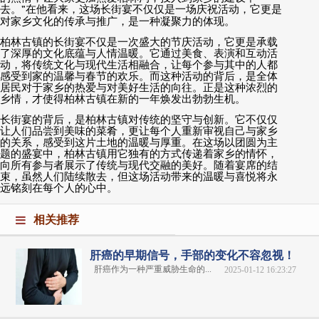
去。
”
在他看来，这场长街宴不仅仅是一场庆祝活动，它更是
对家乡文化的传承与推广，是一种凝聚力的体现。
柏林古镇的长街宴不仅是一次盛大的节庆活动，它更是承载
了深厚的文化底蕴与人情温暖。它通过美食、表演和互动活
动，将传统文化与现代生活相融合，让每个参与其中的人都
感受到家的温馨与春节的欢乐。而这种活动的背后，是全体
居民对于家乡的热爱与对美好生活的向往。正是这种浓烈的
乡情，才使得柏林古镇在新的一年焕发出勃勃生机。
长街宴的背后，是柏林古镇对传统的坚守与创新。它不仅仅
让人们品尝到美味的菜肴，更让每个人重新审视自己与家乡
的关系，感受到这片土地的温暖与厚重。在这场以团圆为主
题的盛宴中，柏林古镇用它独有的方式传递着家乡的情怀，
向所有参与者展示了传统与现代交融的美好。随着宴席的结
束，虽然人们陆续散去，但这场活动带来的温暖与喜悦将永
远铭刻在每个人的心中。
相关推荐
肝癌的早期信号，手部的变化不容忽视！
肝癌作为一种严重威胁生命的...
2025-01-12 16:23:27