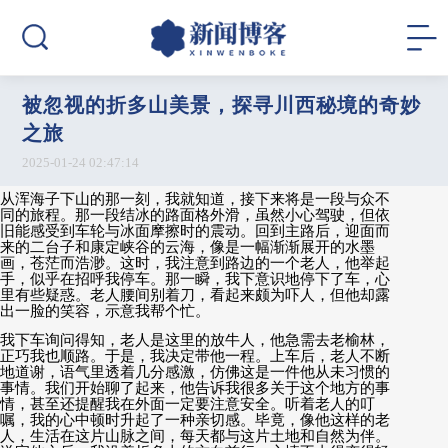
被忽视的折多山美景，探寻川西秘境的奇妙
之旅
2025-01-24 02:47:14
从浑海子下山的那一刻，我就知道，接下来将是一段与众不
同的旅程。那一段结冰的路面格外滑，虽然小心驾驶，但依
旧能感受到车轮与冰面摩擦时的震动。回到主路后，迎面而
来的二台子和康定峡谷的云海，像是一幅渐渐展开的水墨
画，苍茫而浩渺。这时，我注意到路边的一个老人，他举起
手，似乎在招呼我停车。那一瞬，我下意识地停下了车，心
里有些疑惑。老人腰间别着刀，看起来颇为吓人，但他却露
出一脸的笑容，示意我帮个忙。
我下车询问得知，老人是这里的放牛人，他急需去老榆林，
正巧我也顺路。于是，我决定带他一程。上车后，老人不断
地道谢，语气里透着几分感激，仿佛这是一件他从未习惯的
事情。我们开始聊了起来，他告诉我很多关于这个地方的事
情，甚至还提醒我在外面一定要注意安全。听着老人的叮
嘱，我的心中顿时升起了一种亲切感。毕竟，像他这样的老
人，生活在这片山脉之间，每天都与这片土地和自然为伴。