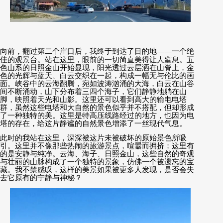
向前，翻过第二个崖口后，我终于到达了目的地
——
一个绝
佳的观景台。站在这里，眼前的一切简直美得让人窒息。五
色山系的日照金山开始显现，阳光透过云层洒在山脊上，金
色的光辉与蓝天、白云交织在一起，构成一幅无与伦比的画
面。峡谷中的云海翻腾，宛如波涛汹涌的大海，白云在山谷
间不断涌动，山下分布着三四个海子，它们静静地躺在山
脚，映照着天光和山影。这里还可以看到高大的输电电塔
群，虽然这些电塔和大自然的景色似乎并不搭配，但却形成
了一种独特的美。这里是特高压线路经过的地方，也因为电
塔的存在，给这片静谧的自然景色增添了一丝现代气息。
此时的我站在这里，深深被这片未被破坏的原始景色所吸
引。这里并不像那些热闹的旅游景点，喧嚣而拥挤；这里有
的是安静与纯净。云海、海子、日照金山，这些自然的奇观
与壮丽的山脉构成了一个独特的景象，仿佛一个被遗忘的宝
藏。我不禁感叹，这样的美景如果被更多人发现，是否会失
去它原有的宁静与神秘？