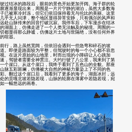
驶过结冰的路段后，眼前的景色开始更加开阔。海子群的轮
廓逐渐显现出来，周围是一片片宁静的湖泊，虽然大多数海
子已被寒冷封冻，但它们依旧保持着无与伦比的美丽。这里
几乎无人问津，整个地区显得异常安静，只有偶尔的风声和
远处山脉传来的回音打破沉寂。我停车后，下车漫步在结冰
的湖面上，仿佛走进了一个人类无法触及的秘境。周围的一
切都显得那么静谧，仿佛这片土地与世隔绝，没有任何外界
的喧嚣。
前行，路上虽然宽阔，但依旧会遇到一些急弯和碎石的坡
道。即便是路面较为平整，但驾驶时的每一个小心都不容忽
视。在这片原始的山地里，时而出现的小障碍让人心跳加
速，驾驶者需要全神贯注。大约行驶了八公里，我来到了第
一个崖口。从这个崖口，我终于看到了五色山的全貌。那座
山脉五彩斑斓，仿佛被大自然的神秘力量染上了不同的色
彩。翻过这个崖口后，我看到了更多的海子，湖面冰封，远
处的贡嘎北坡若隐若现，山脉的轮廓在薄雾中若隐若现，宛
如一幅悠远的画卷。