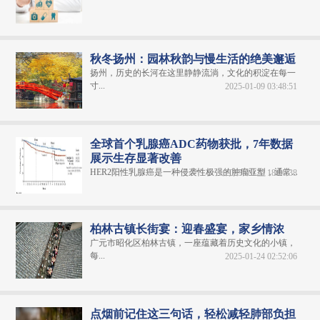
秋冬扬州：园林秋韵与慢生活的绝美邂逅
扬州，历史的长河在这里静静流淌，文化的积淀在每一
寸...
2025-01-09 03:48:51
全球首个乳腺癌ADC药物获批，7年数据
展示生存显著改善
HER2阳性乳腺癌是一种侵袭性极强的肿瘤亚型，通常...
2025-01-20 18:06:38
柏林古镇长街宴：迎春盛宴，家乡情浓
广元市昭化区柏林古镇，一座蕴藏着历史文化的小镇，
每...
2025-01-24 02:52:06
点烟前记住这三句话，轻松减轻肺部负担