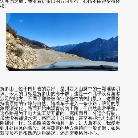
送完他之后，我沿着折多山的方向前行，心情不由得变得轻
松。
折多山，位于四川省的西部，是川西大山脉中的一颗璀璨明
珠。今天的目标是折多山的海子群，这是一个几乎没有游客
涉足的地方。不同于那些被商业化侵蚀的热门景点，这里保
持着原始的宁静与自然。随着车子进入一条小路，眼前的景
象逐渐变化，路面开始由沥青转为土路，但仍然非常平整。
这条路是为了电力施工所开辟的，宽阔而且十分适合行驶。
虽然没有铺设水泥，路面却十分平稳，甚至有些地方如同刚
刚铺过一样。这条路的景色独具一格，进入后不久，我便看
到几处结冰的路段。冰层覆盖的地方像镜面一般光滑，如果
驾驶员不是很熟悉这种路况，还是需要格外小心。