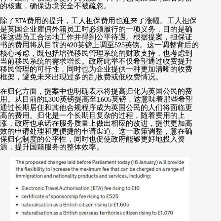
的核查，确保边境安全不被疏忽。
除了
ETA
费用的提升，工人担保费用也迎来了涨幅。工人担保
是英国企业雇佣外籍员工时必须履行的一项义务，目的是确
保这些员工合法地工作并得到公平待遇。根据提案，担保证
书的费用将从目前的
420
英镑上调至
525
英镑。这一调整背后的
核心考虑，既包括增强移民管理系统的财政支持，也考虑到
当前移民系统的需求增长。政府此举不仅希望通过收费提升
移民管理的可行性，同时也为企业提供一种更加清晰的收费
框架，避免未来出现过多的乱收费或低收费情况。
在归化方面，提案中也明确表示将提高归化为英国公民的费
用。从目前的
1,300
英镑提高至
1,605
英镑，这意味着那些希望
通过长期居住和其他合规程序成为英国公民的人们将面临更
高的费用。归化是一个长期且复杂的过程，随着费用的上
涨，政府也承诺在服务质量上做出相应的改进，提供更加高
效的申请处理和更便捷的申请渠道。这一政策调整，意在确
保归化制度的公平性，同时也促使政府能够更好地投入资
源，提升国籍服务的整体效率。