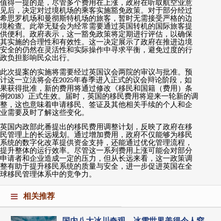
值得一提的是，尽管多个费用在上涨，政府在听取航空业意
见后，决定对过境机场的乘客实施豁免政策。对于部分经过
希思罗机场和曼彻斯特机场的旅客，暂时无需接受严格的边
境检查。此举无疑会为经常需要通过英国转机的国际旅客提
供便利。政府表示，这一豁免政策将定期进行评估，以确保
其实施的合理性和有效性。这一决定展示了政府在推进边境
安全的仍然在灵活性和实际操作中寻求平衡，避免过度的行
政负担影响民众出行。
此次提案的实施将需要经过英国议会两院的审议与批准。预
计这一立法将会在
2025
年春季进入正式的议会辩论阶段，如
果获得批准，新的费用将通过修改《移民和国籍（费用）条
例
2018
》正式生效。届时，英国的移民费用将迎来一轮新的调
整，这也意味着申请移民、签证及其他相关手续的个人和企
业需要及时了解这些变化。
英国内政部此番提出的移民费用调整计划，反映了政府在移
民管理上的长远规划。通过增加费用，政府不仅能够为移民
系统的数字化改革提供资金支持，还能通过优化管理流程，
提升整体的运行效率。尽管这一系列费用上涨可能会对部分
申请者和企业造成一定的压力，但从长远来看，这一政策调
整有助于提升移民系统的质量与安全，进一步促进英国在全
球移民管理体系中的竞争力。
相关推荐
国内八大冰川奇观，冰雪世界美得令人窒