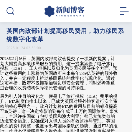
英国内政部计划提高移民费用，助力移民系
统数字化改革
2025-01-24 02:53:00
2025
年
1
月
16
日，英国内政部向议会提交了一项新的提案，计
划大幅提高多项移民服务的费用。这一提案涵盖了电子旅行
授权（
ETA
）、工人担保以及归化为英国公民等多个方面。预
计这些费用的上涨将为英国政府带来每年
2.69
亿英镑的额外收
入，并在一定程度上推动移民系统的数字化与现代化。通过
这项举措，政府不仅期望加强边境安全管理，同时还希望通
过合理的收费结构保障移民管理的可持续性。
最为引人注目的变化之一便是电子旅行授权（
ETA
）费用的提
升。
ETA
制度自推出以来，已成为英国对境外旅客进行安全审
核的核心手段之一。政府计划将
ETA
的费用从目前的标准提高
至
16
英镑，这一决定将影响到每年成千上万的国际旅客。事实
上，全球许多国家（包括美国和澳大利亚）都已实施类似的
边境安全措施，以确保对入境人员的有效监控与管理。英国
此次的费用调整，也显示出与国际接轨的趋势。通过
ETA
的推
行，政府不仅能够提升入境效率，同时也能加强对旅客身份