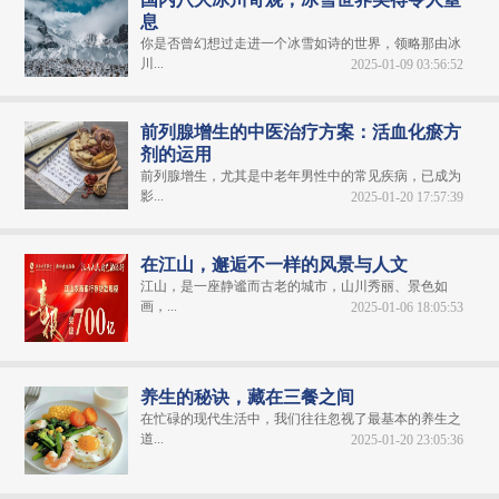
息
你是否曾幻想过走进一个冰雪如诗的世界，领略那由冰
川...
2025-01-09 03:56:52
前列腺增生的中医治疗方案：活血化瘀方
剂的运用
前列腺增生，尤其是中老年男性中的常见疾病，已成为
影...
2025-01-20 17:57:39
在江山，邂逅不一样的风景与人文
江山，是一座静谧而古老的城市，山川秀丽、景色如
画，...
2025-01-06 18:05:53
养生的秘诀，藏在三餐之间
在忙碌的现代生活中，我们往往忽视了最基本的养生之
道...
2025-01-20 23:05:36