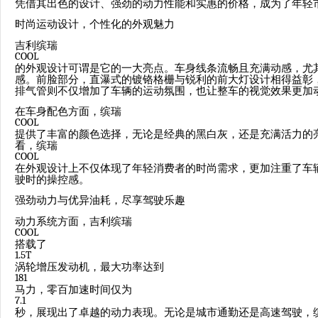
凭借其出色的设计、强劲的动力性能和实惠的价格，成为了年轻
时尚运动设计，个性化的外观魅力
吉利缤瑞
COOL
的外观设计可谓是它的一大亮点。车身线条流畅且充满动感，尤
感。前脸部分，直瀑式的镀铬格栅与锐利的前大灯设计相得益彰
排气管则不仅增加了车辆的运动氛围，也让整车的视觉效果更加
在车身配色方面，缤瑞
COOL
提供了丰富的颜色选择，无论是经典的黑白灰，还是充满活力的
看，缤瑞
COOL
在外观设计上不仅体现了年轻消费者的时尚需求，更加注重了车
驶时的操控感。
强劲动力与优异油耗，尽享驾驶乐趣
动力系统方面，吉利缤瑞
COOL
搭载了
1.5T
涡轮增压发动机，最大功率达到
181
马力，零百加速时间仅为
7.1
秒，展现出了卓越的动力表现。无论是城市通勤还是高速驾驶，