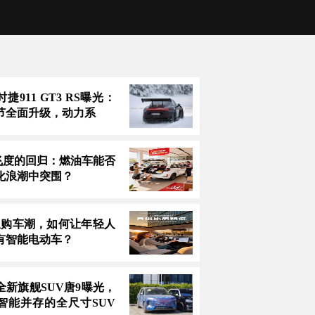
捷911 GT3 RS曝光：
节全面升级，动力系
万飞度的回归：燃油车能否
化浪潮中突围？
息购车潮，如何让年轻人
有智能电动车？
全新旗舰SUV唐9曝光，
智能并存的全尺寸SUV