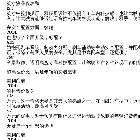
英寸液晶仪表和
12.3
英寸中控触摸屏，双联屏设计不仅提升了车内科技感，也让驾驶
入，让驾驶者能够通过语音控制车辆各项功能，解放了双手，使
在安全配置方面，缤瑞
COOL
也进行了全面升级，标配了
ABS
防抱死刹车系统、制动力分配、刹车辅助等主动安全配置，并配
置，保障了驾乘人员的安全。尤其是中高配车型，还提供了
360°
全景影像、透明底盘等高科技配置，让驾驶者在各种路况下都能
超高性价比，满足年轻消费者需求
吉利缤瑞
COOL
的起售价仅为
7.18
万元，这一价格无疑是其最大的亮点之一。在同级别车型中，这
时优惠活动，最高可享受
3.7
万元的优惠，对于预算有限但又追求运动驾驶乐趣的年轻消费者
COOL
无疑是一个理想的选择。
吉利缤瑞
COOL