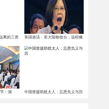
远离的三类
美国放话：若大陆敢收台，远程瘫
游节：湖
中国曾援助犹太人：忘恩负义与历