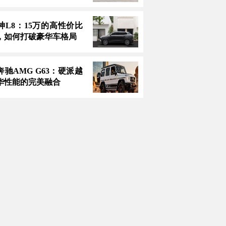
神L8：15万的高性价比
，如何打破豪华车格局
款奔驰AMG G63：硬派越
华性能的完美融合