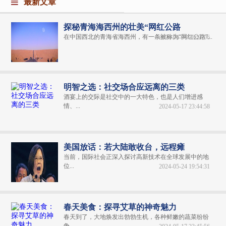
最新文章
探秘青海海西州的壮美“网红公路
在中国西北的青海省海西州，有一条被称为“网红公路”...
2024-06-04 20:31:06
明智之选：社交场合应远离的三类
酒宴上的交际是社交中的一大特色，也是人们增进感
情、...
2024-05-17 23:44:58
美国放话：若大陆敢收台，远程瘫
当前，国际社会正深入探讨高新技术在全球发展中的地
位...
2024-05-24 19:54:31
春天美食：探寻艾草的神奇魅力
春天到了，大地焕发出勃勃生机，各种鲜嫩的蔬菜纷纷
争...