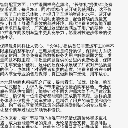
智能配置方面，
L7
插混同样亮点频出。
“
长智礼
”
提供
5
年免费
娱乐流量，每月
2GB
，同时赠送
5
年蓝牙钥匙使用权。这不仅
丰富了车内娱乐体验，也提升了车辆的智能化水平。蓝牙钥
匙的应用让车辆开锁和启动更加便捷，配合持续的流量支
持，打造了舒适且高效的驾驶环境。现代消费者对智能互联
的需求日益增长，厂家通过这些配置满足了用户的期待，让
L7
插混在同级别车型中更具竞争力，彰显科技进步带来的便
捷生活。
保障服务同样让人安心。
“
长伴礼
”
提供首任非营运车主
10
年不
限里程的整车质保，三电系统更是终身质保，保障动力系统
稳定耐用。终身免费道路救援服务为用户解除后顾之忧，质
量问题不限里程，非质量问题提供
30
公里内免费救援，保障
了用车安全和便利。这样的质保体系展现了厂家对产品质量
的信心，也体现了对消费者负责的态度。消费者能够在长时
间内享受专业的售后保障，真正做到购车无忧，用车放心。
本地经销商也积极配合厂家，提供看车、试驾、比价、购车
一站式服务，力求为客户带来舒适便捷的购车体验。专业的
服务团队热情周到，能够针对不同客户需求给予合理建议和
帮助，确保每一位消费者都能顺利完成购车流程。这样的服
务体系不仅提升了购车效率，也增强了用户的满意度和信任
感。购车者在享受优惠政策的还能感受到贴心的专业服务，
让整个购车过程更加顺畅和愉快。
总体来看，端午节期间
L7
插混车型凭借优惠价格和多重礼
遇，成为新能源市场的亮点。无论是资金支持、置换补贴，
还是充电桩免费安装、智能娱乐流量及蓝牙钥匙使用，抑或