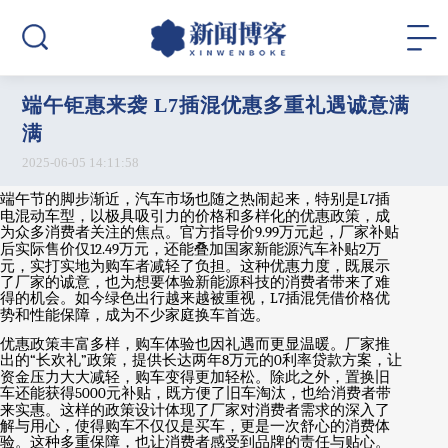
端午钜惠来袭 L7插混优惠多重礼遇诚意满
满
2025-06-05 14:11:58
端午节的脚步渐近，汽车市场也随之热闹起来，特别是
L7
插
电混动车型，以极具吸引力的价格和多样化的优惠政策，成
为众多消费者关注的焦点。官方指导价
9.99
万元起，厂家补贴
后实际售价仅
12.49
万元，还能叠加国家新能源汽车补贴
2
万
元，实打实地为购车者减轻了负担。这种优惠力度，既展示
了厂家的诚意，也为想要体验新能源科技的消费者带来了难
得的机会。如今绿色出行越来越被重视，
L7
插混凭借价格优
势和性能保障，成为不少家庭换车首选。
优惠政策丰富多样，购车体验也因礼遇而更显温暖。厂家推
出的
“
长欢礼
”
政策，提供长达两年
8
万元的
0
利率贷款方案，让
资金压力大大减轻，购车变得更加轻松。除此之外，置换旧
车还能获得
5000
元补贴，既方便了旧车淘汰，也给消费者带
来实惠。这样的政策设计体现了厂家对消费者需求的深入了
解与用心，使得购车不仅仅是买车，更是一次舒心的消费体
验。这种多重保障，也让消费者感受到品牌的责任与贴心。