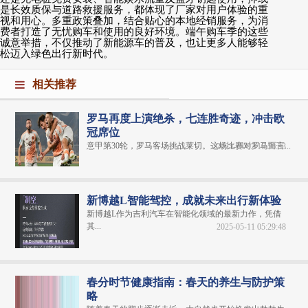
是长效质保与道路救援服务，都体现了厂家对用户体验的重
视和用心。多重政策叠加，结合贴心的本地经销服务，为消
费者打造了无忧购车和使用的良好环境。端午购车季的这些
诚意举措，不仅推动了新能源车的普及，也让更多人能够轻
松迈入绿色出行新时代。
相关推荐
罗马再度上演绝杀，七连胜奇迹，冲击欧
冠席位
意甲第30轮，罗马客场挑战莱切。这场比赛对罗马而言...
2025-04-03 16:56:33
新博越L智能驾控，成就未来出行新体验
新博越L作为吉利汽车在智能化领域的最新力作，凭借
其...
2025-05-11 05:29:48
春分时节健康指南：春天的养生与防护策
略