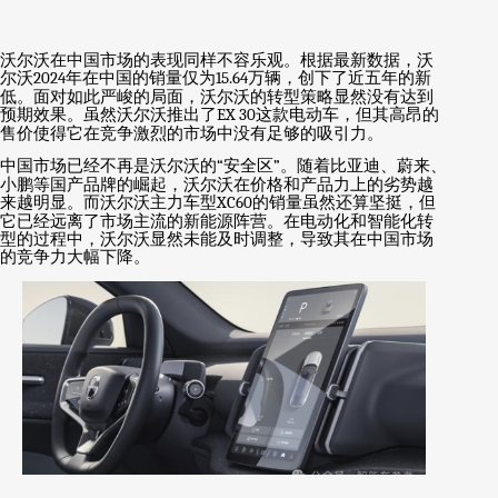
沃尔沃在中国市场的表现同样不容乐观。根据最新数据，沃
尔沃
2024
年在中国的销量仅为
15.64
万辆，创下了近五年的新
低。面对如此严峻的局面，沃尔沃的转型策略显然没有达到
预期效果。虽然沃尔沃推出了
EX 30
这款电动车，但其高昂的
售价使得它在竞争激烈的市场中没有足够的吸引力。
中国市场已经不再是沃尔沃的
“
安全区
”
。随着比亚迪、蔚来、
小鹏等国产品牌的崛起，沃尔沃在价格和产品力上的劣势越
来越明显。而沃尔沃主力车型
XC60
的销量虽然还算坚挺，但
它已经远离了市场主流的新能源阵营。在电动化和智能化转
型的过程中，沃尔沃显然未能及时调整，导致其在中国市场
的竞争力大幅下降。