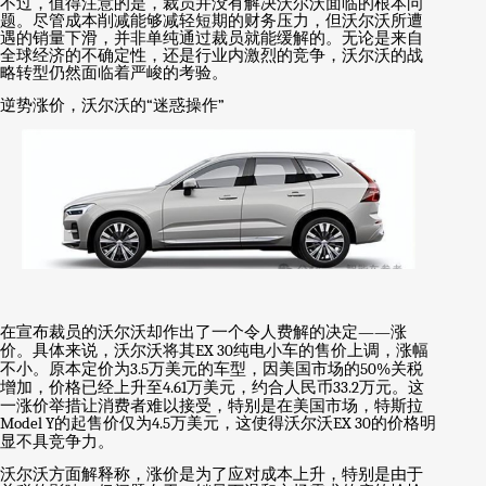
不过，值得注意的是，裁员并没有解决沃尔沃面临的根本问
题。尽管成本削减能够减轻短期的财务压力，但沃尔沃所遭
遇的销量下滑，并非单纯通过裁员就能缓解的。无论是来自
全球经济的不确定性，还是行业内激烈的竞争，沃尔沃的战
略转型仍然面临着严峻的考验。
逆势涨价，沃尔沃的
“
迷惑操作
”
在宣布裁员的沃尔沃却作出了一个令人费解的决定
——
涨
价。具体来说，沃尔沃将其
EX 30
纯电小车的售价上调，涨幅
不小。原本定价为
3.5
万美元的车型，因美国市场的
50%
关税
增加，价格已经上升至
4.61
万美元，约合人民币
33.2
万元。这
一涨价举措让消费者难以接受，特别是在美国市场，特斯拉
Model Y
的起售价仅为
4.5
万美元，这使得沃尔沃
EX 30
的价格明
显不具竞争力。
沃尔沃方面解释称，涨价是为了应对成本上升，特别是由于