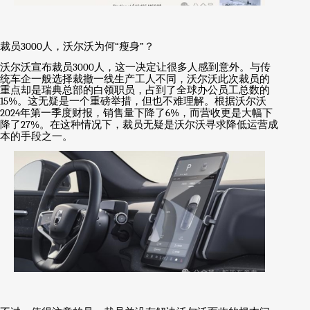
裁员
3000
人，沃尔沃为何
“
瘦身
”
？
沃尔沃宣布裁员
3000
人，这一决定让很多人感到意外。与传
统车企一般选择裁撤一线生产工人不同，沃尔沃此次裁员的
重点却是瑞典总部的白领职员，占到了全球办公员工总数的
15%
。这无疑是一个重磅举措，但也不难理解。根据沃尔沃
2024
年第一季度财报，销售量下降了
6%
，而营收更是大幅下
降了
27%
。在这种情况下，裁员无疑是沃尔沃寻求降低运营成
本的手段之一。