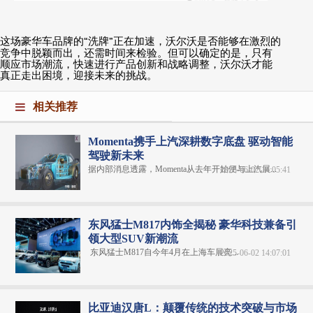
这场豪华车品牌的
“
洗牌
”
正在加速，沃尔沃是否能够在激烈的
竞争中脱颖而出，还需时间来检验。但可以确定的是，只有
顺应市场潮流，快速进行产品创新和战略调整，沃尔沃才能
真正走出困境，迎接未来的挑战。
相关推荐
Momenta携手上汽深耕数字底盘 驱动智能
驾驶新未来
据内部消息透露，Momenta从去年开始便与上汽展...
2025-06-02 14:05:41
东风猛士M817内饰全揭秘 豪华科技兼备引
领大型SUV新潮流
东风猛士M817自今年4月在上海车展亮...
2025-06-02 14:07:01
比亚迪汉唐L：颠覆传统的技术突破与市场