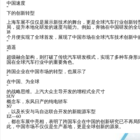
中国速度
”
下的创新转型
上海车展不仅仅是展示新技术的舞台，更是全球汽车行业创新转
局，提升本地化研发的速度与能力。例如，奔驰在中国研发的全
18
个月便实现了全球首发，展现了中国市场在全球汽车技术创新中
“
逍遥
”
超级融合架构，则打破了传统汽车研发模式，实现了多种车身形
国在全球汽车行业中的重要角色。
跨国企业在中国市场的转型，也展示了
“
在中国、为全球
”
的战略思维。上汽大众主导开发的增程式全尺寸
SUV
概念车，东风日产的纯电轿车
N7
，以及长安与马自达联合开发的新能源车型
EZ—60
，都在车展中亮相，表明了跨国车企在中国的创新研究已不再局
此，中国市场不仅仅是生产基地，更是全球创新的源泉。