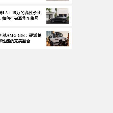
神L8：15万的高性价比
，如何打破豪华车格局
款奔驰AMG G63：硬派越
华性能的完美融合