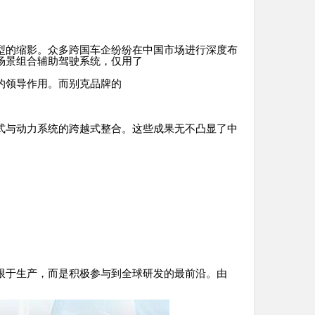
型的缩影。众多跨国车企纷纷在中国市场进行深度布
场景组合辅助驾驶系统，仅用了
的领导作用。而别克品牌的
式与动力系统的跨越式整合。这些成果无不凸显了中
限于生产，而是积极参与到全球研发的最前沿。由