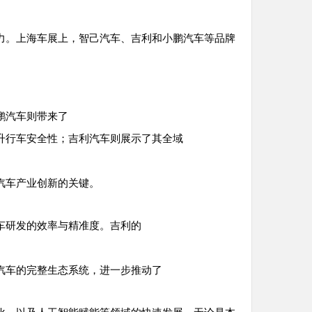
力。上海车展上，智己汽车、吉利和小鹏汽车等品牌
鹏汽车则带来了
升行车安全性；吉利汽车则展示了其全域
汽车产业创新的关键。
车研发的效率与精准度。吉利的
汽车的完整生态系统，进一步推动了