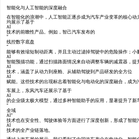
智能化与人工智能的深度融合
在智能化的浪潮中，人工智能正逐步成为汽车产业变革的核心动
均展示了基于
AI
技术的前瞻性产品。例如，智己汽车发布的
“
线控数字底盘
”
能够有效缩短制动距离，并且主动过滤掉驾驶中的危险操作；小
AI
智能预描功能，通过扫描路面情况来自动调整车辆的减震器，提
AI
技术，涵盖了从动力到座舱、从辅助驾驶到产品研发的全方位
AI
赋能。这些技术的出现标志着智能化与电动化的深度融合，成为
车展上，东风汽车还展示了基于
AI
的企业级太极大模型，通过多种智能助手的应用，显著提升了新
“
全域
AI”
技术也在安全性、驾驶体验等方面进行了深度创新，形成了智能
AI
技术的全产业链落地。