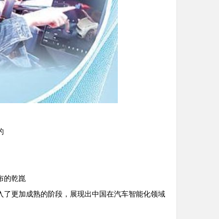
的
布的乾崑
入了更加成熟的阶段，展现出中国在汽车智能化领域