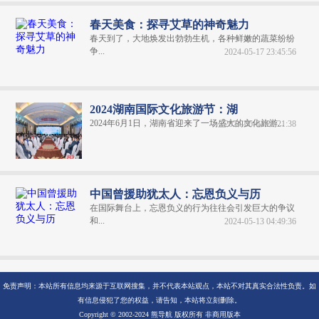
春天美食：探寻艾草的神奇魅力
春天到了，大地焕发出勃勃生机，各种鲜嫩的蔬菜纷纷
争...
2024-05-17 23:45:56
2024湖南国际文化旅游节：湖
2024年6月1日，湖南省迎来了一场盛大的文化旅游...
2024-06-04 20:21:38
中国曾援助犹太人：忘恩负义与历
在国际舞台上，忘恩负义的行为往往会引发巨大的争议
和...
2024-05-13 04:49:36
免责声明：本站所有信息均来源于互联网搜集，并不代表本站观点，本站不对其真实合法性负责。如
有信息侵犯了您的权益，请告知，本站将立刻删除。
Copyright © 2002-2024 熊导航 版权所有 非商用版本