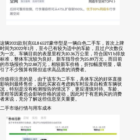
这辆
2021
款别克
GL8 652T
豪华型是一辆白色二手车，首次上牌
时间为
2022
年
1
月，至今已有较为适中的车龄，且过户次数仅
为一次。车辆目前的表显里程为
10.36
万公里，符合国
VI b
排放
标准，整体车况较为良好。新车指导价为
25.89
万元，而目前
的市场报价为
12.88
万元，相较新车价格，折扣幅度明显，吸
引了不少预算有限但追求高品质的消费者。
但值得注意的是，由于该车为二手车，具体车况的好坏直接
影响到最终售价，因此买家在考虑购车时应亲自检查车辆状
况，特别是没有检测报告的情况下，更应谨慎对待。车龄、
里程等因素也会影响价格的波动，因此对于有意购买的消费
者来说，充分了解这些信息至关重要。
二手市场行情与用车成本