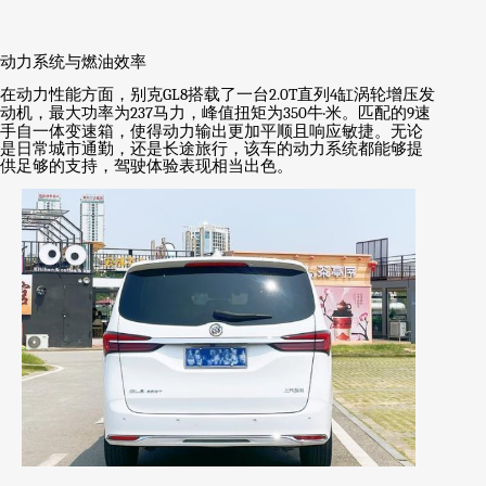
动力系统与燃油效率
在动力性能方面，别克
GL8
搭载了一台
2.0T
直列
4
缸涡轮增压发
动机，最大功率为
237
马力，峰值扭矩为
350
牛
·
米。匹配的
9
速
手自一体变速箱，使得动力输出更加平顺且响应敏捷。无论
是日常城市通勤，还是长途旅行，该车的动力系统都能够提
供足够的支持，驾驶体验表现相当出色。