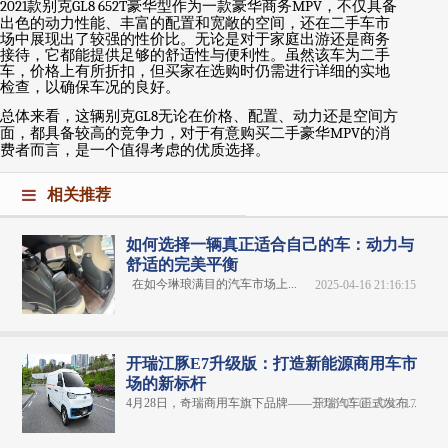
2021
款别克
GL8 652T
豪华型作为一款豪华商务
MPV
，不仅具备
出色的动力性能、丰富的配置和宽敞的空间，还在二手车市
场中展现出了较强的性价比。无论是对于家庭出游还是商务
接待，它都能提供足够的舒适性与便利性。虽然该车为二手
车，价格上有所折扣，但买家在选购时仍需进行详细的实地
检查，以确保车况的良好。
总体来看，这辆别克
GL8
无论在价格、配置、动力还是空间方
面，都具备较高的竞争力，对于有意购买二手豪华
MPV
的消
费者而言，是一个值得考虑的优质选择。
相关推荐
如何选择一辆真正适合自己的车：动力与
舒适的完美平衡
在如今琳琅满目的汽车市场上...
2025-04-16 21:16:15
开瑞江豚E7升级版：打造新能源商用车市
场的新标杆
4月28日，奇瑞商用车旗下品牌——开瑞汽车正式发布...
2025-05-09 20:43:17