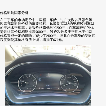
价格影响因素分析
在二手车的市场定价中，里程、车龄、过户次数以及颜色等
因素都是影响价格的重要指标。这款别克
GL8
的里程较同车型
的平均水平稍高，导致价格降低约
10200
元；而车龄较短的优
势则让其价格相应提高
9000
元。过户次数多于平均水平也对
价格造成一定的影响，减少了
2100
元。与此白色车身的受欢迎
程度则使其价格有所上调，增加了
674
元。