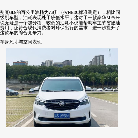
别克
GL8
的百公里油耗为
7.8
升（按
NEDC
标准测定），相比同
级别车型，油耗表现处于较低水平，这对于一款豪华
MPV
来
说无疑是一个加分项。较低的油耗不仅能帮助车主节省燃油
费用，还符合现代消费者对环保出行的需求，进一步提升了
这款车的综合竞争力。
车身尺寸与空间表现