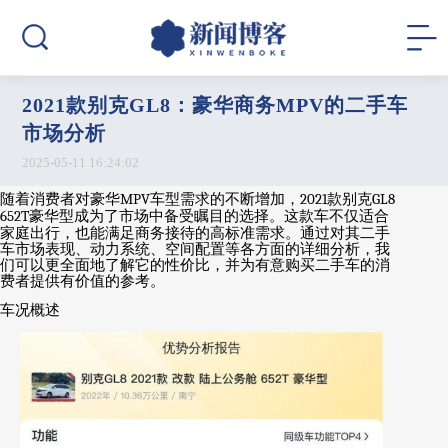
2021款别克GL8：豪华商务MPV的二手车
市场分析
2025-05-11 16:24:02
随着消费者对豪华
MPV
车型需求的不断增加，
2021
款别克
GL8
652T
豪华型成为了市场中备受瞩目的选择。这款车不仅适合
家庭出行，也能满足商务接待的高标准需求。通过对其二手
车市场表现、动力系统、空间配置等各方面的详细分析，我
们可以更全面地了解它的性价比，并为有意购买二手车的消
费者提供有价值的参考。
车况概述