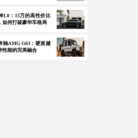
神L8：15万的高性价比
，如何打破豪华车格局
款奔驰AMG G63：硬派越
华性能的完美融合