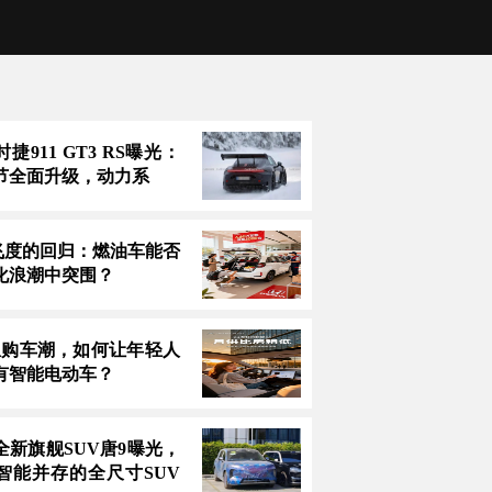
捷911 GT3 RS曝光：
节全面升级，动力系
万飞度的回归：燃油车能否
化浪潮中突围？
息购车潮，如何让年轻人
有智能电动车？
全新旗舰SUV唐9曝光，
智能并存的全尺寸SUV