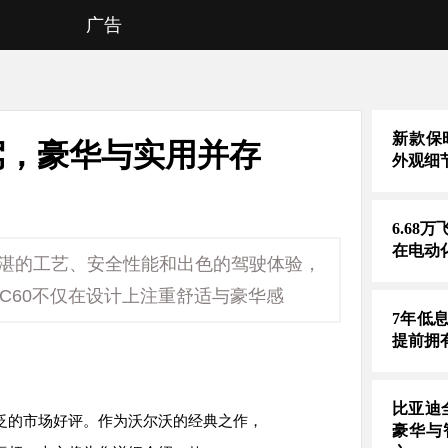
广告
新款保时
驾，豪华与实用并存
外观细
6.68
在电动
精湛的工艺、安全性能和出色的驾驶体验，
C60不仅在设计上注重舒适与豪华感
7年低
提前拥
比亚迪
泛的市场好评。作为沃尔沃的经典之作，
豪华与