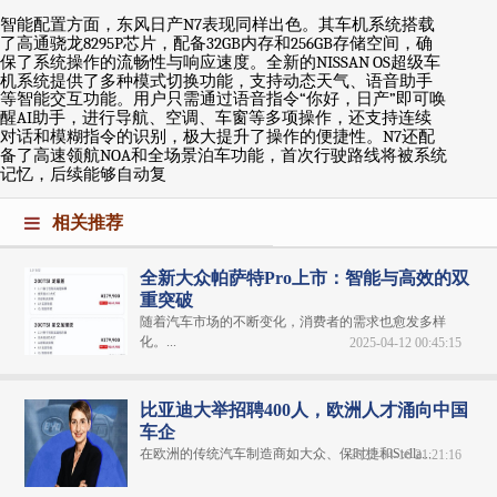
智能配置方面，东风日产
N7
表现同样出色。其车机系统搭载
了高通骁龙
8295P
芯片，配备
32GB
内存和
256GB
存储空间，确
保了系统操作的流畅性与响应速度。全新的
NISSAN OS
超级车
机系统提供了多种模式切换功能，支持动态天气、语音助手
等智能交互功能。用户只需通过语音指令
“
你好，日产
”
即可唤
醒
AI
助手，进行导航、空调、车窗等多项操作，还支持连续
对话和模糊指令的识别，极大提升了操作的便捷性。
N7
还配
备了高速领航
NOA
和全场景泊车功能，首次行驶路线将被系统
记忆，后续能够自动复
相关推荐
全新大众帕萨特Pro上市：智能与高效的双
重突破
随着汽车市场的不断变化，消费者的需求也愈发多样
化。...
2025-04-12 00:45:15
比亚迪大举招聘400人，欧洲人才涌向中国
车企
在欧洲的传统汽车制造商如大众、保时捷和Stella...
2025-04-16 21:21:16