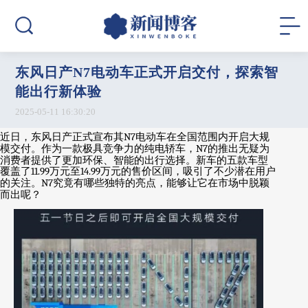
东风日产N7电动车正式开启交付，探索智
能出行新体验
2025-05-11 16:30:20
近日，东风日产正式宣布其
N7
电动车在全国范围内开启大规
模交付。作为一款极具竞争力的纯电轿车，
N7
的推出无疑为
消费者提供了更加环保、智能的出行选择。新车的五款车型
覆盖了
11.99
万元至
14.99
万元的售价区间，吸引了不少潜在用户
的关注。
N7
究竟有哪些独特的亮点，能够让它在市场中脱颖
而出呢？