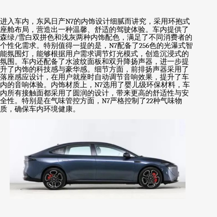
进入车内，东风日产
N7
的内饰设计细腻而讲究，采用环抱式
座舱布局，营造出一种温馨、舒适的驾驶体验。车内提供了
森绿
/
雪白双拼色和浅灰两种内饰配色，满足了不同消费者的
个性化需求。特别值得一提的是，
N7
配备了
256
色的光瀑式智
能氛围灯，能够根据用户需求调节灯光模式，创造沉浸式的
氛围。车内还配备了水波纹面板和双升降扬声器，进一步提
升了内饰的科技感与豪华感。细节方面，前排扬声器采用了
落座感应设计，在用户就座时自动调节音响效果，提升了车
内的音响体验。内饰材质上，
N7
选用了婴儿级环保材料，车
内所有接触面都采用了圆润的设计，带来更高的舒适性与安
全性。特别是在气味管控方面，
N7
严格控制了
22
种气味物
质，确保车内环境健康。