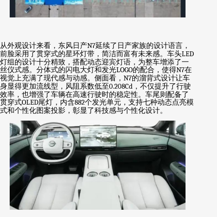
从外观设计来看，东风日产
N7
延续了日产家族的设计语言，
前脸采用了贯穿式的星环灯带，简洁而富有未来感。车头
LED
灯组的设计十分精致，搭配动态迎宾灯语，为整车增添了一
丝仪式感。分体式的闪电大灯和发光
LOGO
的配合，使得
N7
在
视觉上充满了现代感与动感。侧面看，
N7
的溜背式设计让车
身显得更加流线型，风阻系数低至
0.208Cd
，不仅提升了行驶
效率，也增强了车辆在高速行驶时的稳定性。车尾则配备了
贯穿式
OLED
尾灯，内含
882
个发光单元，支持七种动态点亮模
式和个性化图案投影，彰显了科技感与个性化设计。