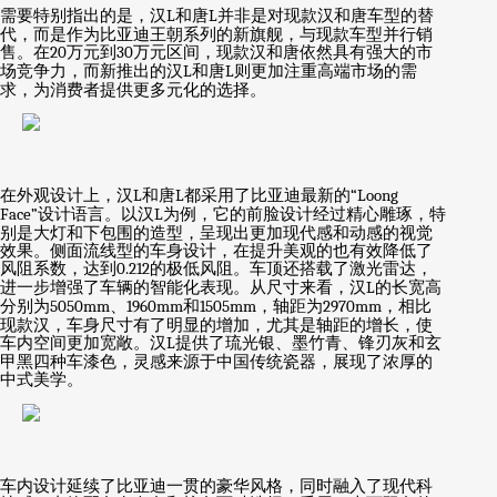
需要特别指出的是，汉
L
和唐
L
并非是对现款汉和唐车型的替
代，而是作为比亚迪王朝系列的新旗舰，与现款车型并行销
售。在
20
万元到
30
万元区间，现款汉和唐依然具有强大的市
场竞争力，而新推出的汉
L
和唐
L
则更加注重高端市场的需
求，为消费者提供更多元化的选择。
在外观设计上，汉
L
和唐
L
都采用了比亚迪最新的
“Loong
Face”
设计语言。以汉
L
为例，它的前脸设计经过精心雕琢，特
别是大灯和下包围的造型，呈现出更加现代感和动感的视觉
效果。侧面流线型的车身设计，在提升美观的也有效降低了
风阻系数，达到
0.212
的极低风阻。车顶还搭载了激光雷达，
进一步增强了车辆的智能化表现。从尺寸来看，汉
L
的长宽高
分别为
5050mm
、
1960mm
和
1505mm
，轴距为
2970mm
，相比
现款汉，车身尺寸有了明显的增加，尤其是轴距的增长，使
车内空间更加宽敞。汉
L
提供了琉光银、墨竹青、锋刃灰和玄
甲黑四种车漆色，灵感来源于中国传统瓷器，展现了浓厚的
中式美学。
车内设计延续了比亚迪一贯的豪华风格，同时融入了现代科