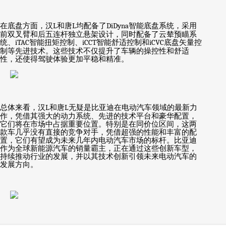
在底盘方面，汉
L
和唐
L
均配备了
DiDyna
智能底盘系统，采用
前双叉臂和后五连杆独立悬架设计，同时配备了云辇预瞄系
统、
iTAC
智能扭矩控制、
iCCT
智能舒适控制和
iCVC
底盘矢量控
制等先进技术。这些技术不仅提升了车辆的操控性和舒适
性，还使得驾驶体验更加平稳和精准。
总体来看，汉
L
和唐
L
无疑是比亚迪在电动汽车领域的最新力
作，凭借其强大的动力系统、先进的技术平台和豪华配置，
它们将在市场中占据重要位置。特别是在同价位区间，这两
款车几乎没有直接的竞争对手，凭借超强的性能和丰富的配
置，它们有望成为未来几年内电动汽车市场的标杆。比亚迪
作为全球新能源汽车的销量霸主，正在通过这些创新车型，
持续推动行业的发展，并以其技术创新引领未来电动汽车的
发展方向。