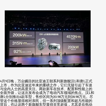
4
月
9
日晚，万众瞩目的比亚迪王朝系列新旗舰汉
L
和唐
L
正式
上市，作为比亚迪近年来的重磅之作，它们无疑引起了车迷
与业内人士的高度关注。两款新车在技术、配置和性能上的
全面升级，让这次发布会成为了电动汽车领域的焦点。汉
L
和
唐
L
分别推出
6
款车型，售价区间为
20.98
万元到
28.98
万元。尽
管这个价格显得相对亲民，但一系列顶级配置和超凡性能的
背后，也让这两个新旗舰车型显得非常超值，尤其是在电动