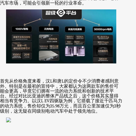
汽车市场，可能会引领新一轮的行业革命。
首先从价格角度来看，汉
L
和唐
L
的定价令不少消费者感到意
外。特别是在最初的宣传中，大家都认为这两款车的售价可
能会更高，毕竟它们拥有一流的动力系统和创新的技术平
台。经过对比比亚迪的整体产品线之后，这个价格其实显得
相当有竞争力。以汉
L EV
四驱版为例，它搭载了接近千匹马力
的动力系统，售价却仅为
25.98
万元，而且百公里加速仅为
2
秒
级别，这无疑在同级别电动汽车中处于领先地位。