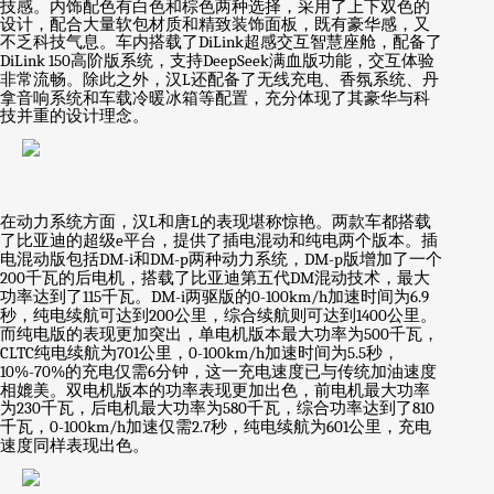
技感。内饰配色有白色和棕色两种选择，采用了上下双色的
设计，配合大量软包材质和精致装饰面板，既有豪华感，又
不乏科技气息。车内搭载了
DiLink
超感交互智慧座舱，配备了
DiLink 150
高阶版系统，支持
DeepSeek
满血版功能，交互体验
非常流畅。除此之外，汉
L
还配备了无线充电、香氛系统、丹
拿音响系统和车载冷暖冰箱等配置，充分体现了其豪华与科
技并重的设计理念。
在动力系统方面，汉
L
和唐
L
的表现堪称惊艳。两款车都搭载
了比亚迪的超级
e
平台，提供了插电混动和纯电两个版本。插
电混动版包括
DM-i
和
DM-p
两种动力系统，
DM-p
版增加了一个
200
千瓦的后电机，搭载了比亚迪第五代
DM
混动技术，最大
功率达到了
115
千瓦。
DM-i
两驱版的
0-100km/h
加速时间为
6.9
秒，纯电续航可达到
200
公里，综合续航则可达到
1400
公里。
而纯电版的表现更加突出，单电机版本最大功率为
500
千瓦，
CLTC
纯电续航为
701
公里，
0-100km/h
加速时间为
5.5
秒，
10%-70%
的充电仅需
6
分钟，这一充电速度已与传统加油速度
相媲美。双电机版本的功率表现更加出色，前电机最大功率
为
230
千瓦，后电机最大功率为
580
千瓦，综合功率达到了
810
千瓦，
0-100km/h
加速仅需
2.7
秒，纯电续航为
601
公里，充电
速度同样表现出色。