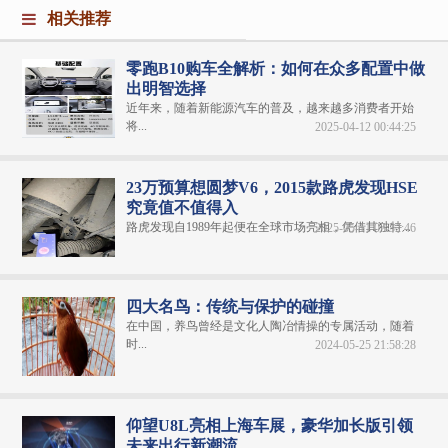
相关推荐
零跑B10购车全解析：如何在众多配置中做
出明智选择
近年来，随着新能源汽车的普及，越来越多消费者开始
将...
2025-04-12 00:44:25
23万预算想圆梦V6，2015款路虎发现HSE
究竟值不值得入
路虎发现自1989年起便在全球市场亮相，凭借其独特...
2025-05-11 05:32:46
四大名鸟：传统与保护的碰撞
在中国，养鸟曾经是文化人陶冶情操的专属活动，随着
时...
2024-05-25 21:58:28
仰望U8L亮相上海车展，豪华加长版引领
未来出行新潮流