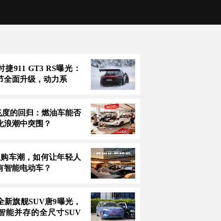
捷911 GT3 RS曝光：
节全面升级，动力系
万飞度的回归：燃油车能否
化浪潮中突围？
息购车潮，如何让年轻人
有智能电动车？
全新旗舰SUV唐9曝光，
智能并存的全尺寸SUV