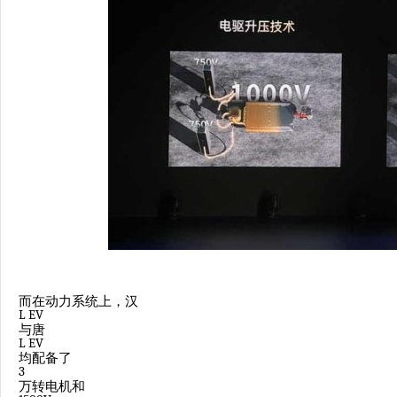
而在动力系统上，汉
L EV
与唐
L EV
均配备了
3
万转电机和