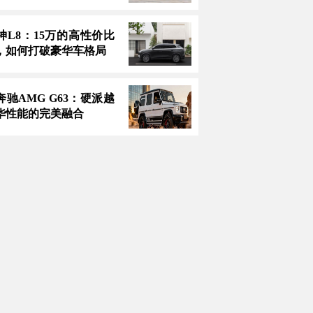
神L8：15万的高性价比
，如何打破豪华车格局
款奔驰AMG G63：硬派越
华性能的完美融合