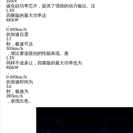
1500V
碳化硅功率芯片，提供了强劲的动力输出。汉
L EV
四驱版的最大功率达
810kW
，
0-100km/h
的加速仅需
2.7
秒，极速可达
305km/h
，堪比赛道级别的性能表现。唐
L EV
同样不遑多让，四驱版的最大功率也为
810kW
，
0-100km/h
的加速时间为
3.6
秒，极速为
287km/h
，表现出色。