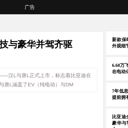
广告
新款保时
科技与豪华并驾齐驱
外观细
6.68
在电动
型——汉L与唐L正式上市，标志着比亚迪在
与唐L涵盖了EV（纯电动）与DM
7年低
提前拥
比亚迪
豪华与