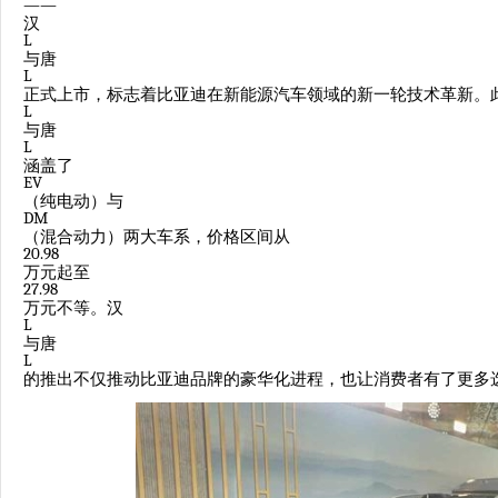
——
汉
L
与唐
L
正式上市，标志着比亚迪在新能源汽车领域的新一轮技术革新。
L
与唐
L
涵盖了
EV
（纯电动）与
DM
（混合动力）两大车系，价格区间从
20.98
万元起至
27.98
万元不等。汉
L
与唐
L
的推出不仅推动比亚迪品牌的豪华化进程，也让消费者有了更多