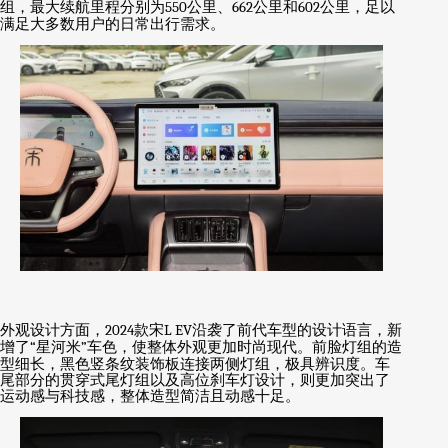
组，最大续航里程分别为
550
公里、
662
公里和
602
公里，足以
满足大多数用户的日常出行需求。
外观设计方面，
2024
款宋
L EV
沿袭了前代车型的设计语言，新
增了
“
星河米
”
车色，使整体外观更加时尚现代。前脸灯组的造
型细长，黑色竖条纹装饰板连接两侧灯组，极具辨识度。车
尾部分的贯穿式尾灯组以及高位刹车灯设计，则更加突出了
运动感与科技感，整体造型简洁且动感十足。