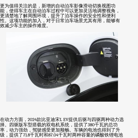
更为值得关注的是，新增的自动泊车影像滑动切换视图功
能，使得车主在自动泊车过程中可以更加灵活地调整视角，
更清楚地了解周围环境，提升了泊车操作的安全性和便利
性。这项功能的加入，对于日常泊车场景尤其有用，能够有
效减少车主的操作难度。
在动力方面，
2024
款比亚迪宋
L EV
提供后驱与四驱两种动力选
择。四驱版车型搭载的双电机系统，提供了
380
千瓦的总功
率，动力强劲，驾驶感受更加顺畅。车辆的电池也得到了升
级，提供了
71.8
千瓦时和
87.04
千瓦时两种容量的磷酸铁锂电池