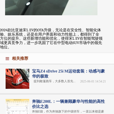
2024
款比亚迪宋
L EV
的
OTA
升级，无论是在安全性、智能化体
验、娱乐系统，还是在用户界面和动力性能上，都得到了全
方位的提升。这些新增功能和优化，使得宋
L EV
在智能驾驶领
域更具竞争力，进一步巩固了它在中型电动
SUV
市场中的领先
地位。
相关推荐
宝马Z4 sDrive 25i M运动套装：动感与豪
华的极致
提到敞篷跑车，大多数人首先...
2025-06-01 14:54:21
奔驰E200L：一辆兼顾豪华与性能的高性
价比之选
奔驰E级，作为奔驰旗下的中级轿车，一直以来都是豪