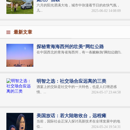
六月的阳光洒满大地，城市中弥漫着节日的欢快气氛，
儿...
2025-06-02 14:08:09
最新文章
探秘青海海西州的壮美“网红公路
在中国西北的青海省海西州，有一条被称为“网红公路”...
2024-06-04 20:31:06
明智之选：社交场合应远离的三类
酒宴上的交际是社交中的一大特色，也是人们增进感
情、...
2024-05-17 23:44:58
美国放话：若大陆敢收台，远程瘫
当前，国际社会正深入探讨高新技术在全球发展中的地
位...
2024-05-24 19:54:31