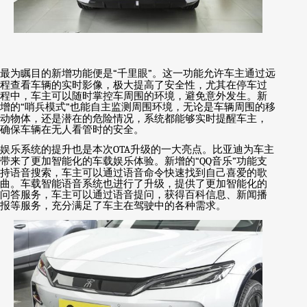
最为瞩目的新增功能便是
“
千里眼
”
。这一功能允许车主通过远
程查看车辆的实时影像，极大提高了安全性，尤其在停车过
程中，车主可以随时掌控车周围的环境，避免意外发生。新
增的
“
哨兵模式
”
也能自主监测周围环境，无论是车辆周围的移
动物体，还是潜在的危险情况，系统都能够实时提醒车主，
确保车辆在无人看管时的安全。
娱乐系统的提升也是本次
OTA
升级的一大亮点。比亚迪为车主
带来了更加智能化的车载娱乐体验。新增的
“QQ
音乐
”
功能支
持语音搜索，车主可以通过语音命令快速找到自己喜爱的歌
曲。车载智能语音系统也进行了升级，提供了更加智能化的
问答服务，车主可以通过语音提问，获得百科信息、新闻播
报等服务，充分满足了车主在驾驶中的各种需求。