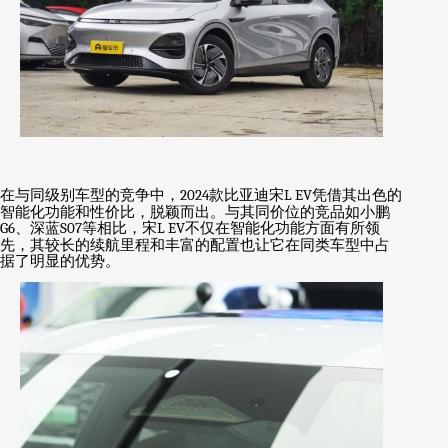
在与同级别车型的竞争中，
2024
款比亚迪宋
L EV
凭借其出色的
智能化功能和性价比，脱颖而出。与其同价位的竞品如小鹏
G6
、深蓝
S07
等相比，宋
L EV
不仅在智能化功能方面有所领
先，其较长的续航里程和丰富的配置也让它在同类车型中占
据了明显的优势。