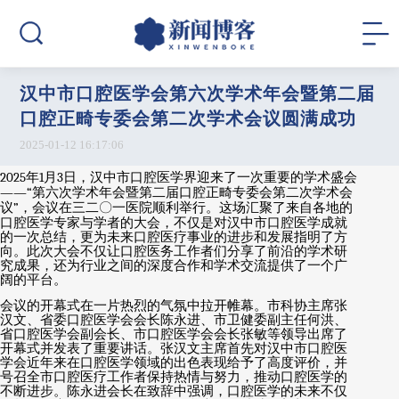
汉中市口腔医学会第六次学术年会暨第二届
口腔正畸专委会第二次学术会议圆满成功
2025-01-12 16:17:06
2025
年
1
月
3
日，汉中市口腔医学界迎来了一次重要的学术盛会
——“
第六次学术年会暨第二届口腔正畸专委会第二次学术会
议
”
，会议在三二〇一医院顺利举行。这场汇聚了来自各地的
口腔医学专家与学者的大会，不仅是对汉中市口腔医学成就
的一次总结，更为未来口腔医疗事业的进步和发展指明了方
向。此次大会不仅让口腔医务工作者们分享了前沿的学术研
究成果，还为行业之间的深度合作和学术交流提供了一个广
阔的平台。
会议的开幕式在一片热烈的气氛中拉开帷幕。市科协主席张
汉文、省委口腔医学会会长陈永进、市卫健委副主任何洪、
省口腔医学会副会长、市口腔医学会会长张敏等领导出席了
开幕式并发表了重要讲话。张汉文主席首先对汉中市口腔医
学会近年来在口腔医学领域的出色表现给予了高度评价，并
号召全市口腔医疗工作者保持热情与努力，推动口腔医学的
不断进步。陈永进会长在致辞中强调，口腔医学的未来不仅