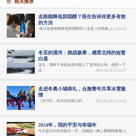
相关推荐
走路能降低胆固醇？医生告诉你更多有效
的方法
每日走路能够降低胆固醇吗？这是一个许多...
2025-01-20 18:00:45
冬至的漠河：挑战极寒，感受北纬的短暂
白昼
这次，我终于有机会亲自踏上了漠河的土地，感受一下
这...
2024-12-29 22:32:57
走进冬奥小城崇礼，台胞青年共享冰雪激
情
1月19日，在河北张家口的...
2025-02-09 13:29:05
2024年，我的平安与幸福年
今天是2024年的最后一天，回顾这一年，我有许多想...
2025-01-09 03:51:46