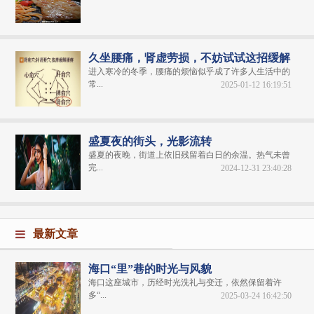
久坐腰痛，肾虚劳损，不妨试试这招缓解
进入寒冷的冬季，腰痛的烦恼似乎成了许多人生活中的
常...
2025-01-12 16:19:51
盛夏夜的街头，光影流转
盛夏的夜晚，街道上依旧残留着白日的余温。热气未曾
完...
2024-12-31 23:40:28
最新文章
海口“里”巷的时光与风貌
海口这座城市，历经时光洗礼与变迁，依然保留着许
多“...
2025-03-24 16:42:50