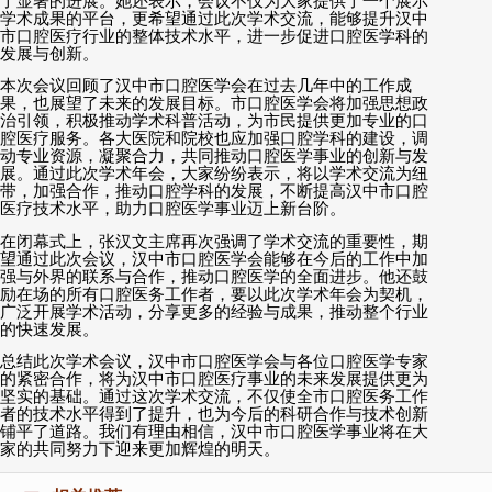
了显著的进展。她还表示，会议不仅为大家提供了一个展示
学术成果的平台，更希望通过此次学术交流，能够提升汉中
市口腔医疗行业的整体技术水平，进一步促进口腔医学科的
发展与创新。
本次会议回顾了汉中市口腔医学会在过去几年中的工作成
果，也展望了未来的发展目标。市口腔医学会将加强思想政
治引领，积极推动学术科普活动，为市民提供更加专业的口
腔医疗服务。各大医院和院校也应加强口腔学科的建设，调
动专业资源，凝聚合力，共同推动口腔医学事业的创新与发
展。通过此次学术年会，大家纷纷表示，将以学术交流为纽
带，加强合作，推动口腔学科的发展，不断提高汉中市口腔
医疗技术水平，助力口腔医学事业迈上新台阶。
在闭幕式上，张汉文主席再次强调了学术交流的重要性，期
望通过此次会议，汉中市口腔医学会能够在今后的工作中加
强与外界的联系与合作，推动口腔医学的全面进步。他还鼓
励在场的所有口腔医务工作者，要以此次学术年会为契机，
广泛开展学术活动，分享更多的经验与成果，推动整个行业
的快速发展。
总结此次学术会议，汉中市口腔医学会与各位口腔医学专家
的紧密合作，将为汉中市口腔医疗事业的未来发展提供更为
坚实的基础。通过这次学术交流，不仅使全市口腔医务工作
者的技术水平得到了提升，也为今后的科研合作与技术创新
铺平了道路。我们有理由相信，汉中市口腔医学事业将在大
家的共同努力下迎来更加辉煌的明天。