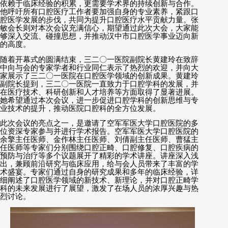
依赖于临床经验的积累，更需要学术界的持续创新与合作。
他呼吁所有口腔医疗工作者要加强自身的专业素养，紧跟口
腔医学发展的步伐，共同为提升口腔医疗水平贡献力量。张
敏会长则对本次会议充满信心，期望通过此次大会，大家能
够深入交流、碰撞思想，并推动汉中市口腔医学事业迈向新
的高度。
随着开幕式的圆满结束，三二〇一医院副院长黄建玲在致辞
中向与会的专家学者和行业同仁表示了热烈的欢迎，并向大
家展示了三二〇一医院在口腔医学领域的创新成果。黄建玲
副院长提到，三二〇一医院一直致力于口腔学科的发展，并
在医疗技术、科研创新和人才培养等方面取得了显著进展。
她希望通过本次会议，进一步促进口腔学科的创新思维与专
业技术的提升，推动医院口腔科的全方位发展。
此次会议的亮点之一，是邀请了空军军医大学口腔医院的多
位资深专家参与并进行学术报告。空军军医大学口腔医院的
余擎主任医师、金作林主任医师、刘倩副主任医师、曹猛主
任医师等专家们分别围绕口腔正畸、口腔修复、口腔疾病的
预防与治疗等多个议题展开了精彩的学术讲座。讲座深入浅
出，兼顾前沿研究与临床应用，给与会人员带来了丰富的学
术盛宴。专家们通过自身的研究成果和多年的临床经验，详
细阐述了口腔医学领域的新技术、新理论，并对口腔正畸学
科的未来发展进行了展望，激发了在场人员的浓厚兴趣与热
烈讨论。