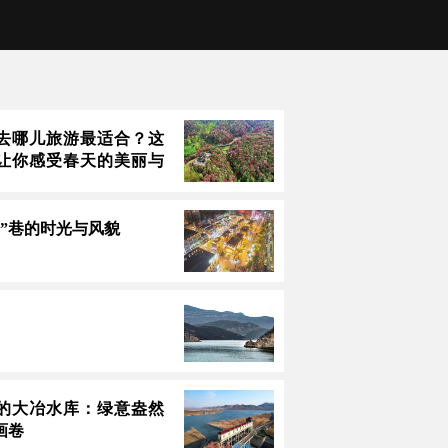
去哪儿旅游最适合？这
让你感受春天的美丽与
里”巷的时光与风貌
的大冶水库：绿意盎然
画卷