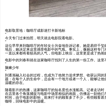
电影取景地：咖啡厅成影迷打卡新地标
“
今天专门过来拍照，明天就去电影院看电影。
”
这位早早来到咖啡厅的年轻女士兴奋地告诉记者。她是易烊千玺
地后，她决定来这里感受电影中的气氛。事实上，像她这样专门
一直以来都有着较高的人气，但电影上映后，这里更是成了热闹
电影中的刘春和就在这家咖啡厅找到了人生的第一份工作。这里
“
脑瘫少年
”
到逐渐融入社会的过程，也成为了他努力追求梦想、收获认同的
题：在每个人的生命中，总会有一个地方或者一个人，能够让他
温暖的存在。
随着影片的热播，这家咖啡厅的知名度也水涨船高。记者走访时
在店里各个角落捕捉与电影中场景相似的画面，仿佛这一刻他们
时间，由于电影的影响，前来打卡的顾客多了不少，有些顾客甚
咖啡，回味电影中的温暖。