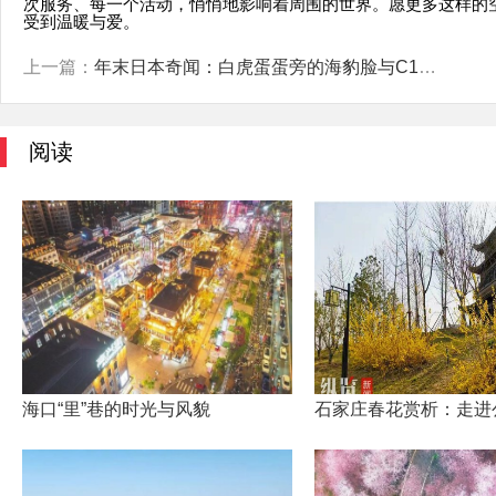
次服务、每一个活动，悄悄地影响着周围的世界。愿更多这样的
受到温暖与爱。
上一篇：
年末日本奇闻：白虎蛋蛋旁的海豹脸与C105摊主缺席之谜
阅读
海口“里”巷的时光与风貌
石家庄春花赏析：走进