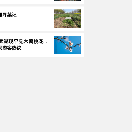
滩寻菜记
武湖现罕见六瓣桃花，
民游客热议