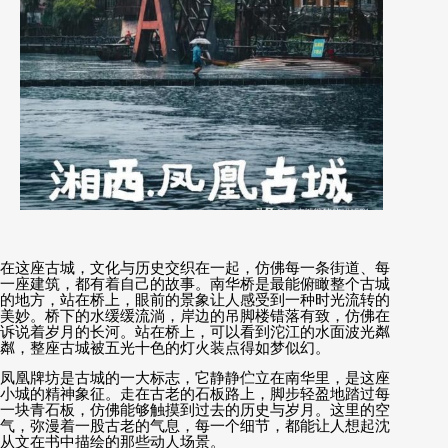
在这座古城，文化与历史交织在一起，仿佛每一条街道、每
一座建筑，都有着自己的故事。南华桥是最能俯瞰整个古城
的地方，站在桥上，眼前的景象让人感受到一种时光流转的
美妙。桥下的水缓缓流淌，岸边的吊脚楼错落有致，仿佛在
诉说着岁月的长河。站在桥上，可以看到沱江的水面波光粼
粼，整座古城被五光十色的灯火装点得如梦似幻。
凤凰牌坊是古城的一大标志，它静静伫立在南华里，是这座
小城的精神象征。走在古老的石板路上，脚步轻盈地踏过每
一块青石板，仿佛能够触摸到过去的历史与岁月。这里的空
气，弥漫着一股古老的气息，每一个细节，都能让人想起沈
从文在书中描绘的那些动人场景。