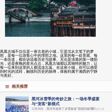
凤凰古城不仅仅是一座古老的小城，它是沈从文笔下的梦
想，是每一位游客心中的理想之地。这里的每一处景观、每
一条街道，都在诉说着历史与故事。无论是清晨的第一缕阳
光，还是夜晚的星光点点，凤凰古城都以其独特的魅力，让
每一位来到这里的人都流连忘返。在这座小城，你可以感受
到时光的流转，触摸到历史的脉搏，体验到属于湘西的宁静
与美好。
相关推荐
黑河冰雪季的奇妙之旅：一场冬季盛宴
与“宠客”新模式
12月30日，黑河市迎来了冰雪旅游“百日行动”暨“...
2025-01-09 03:55:54