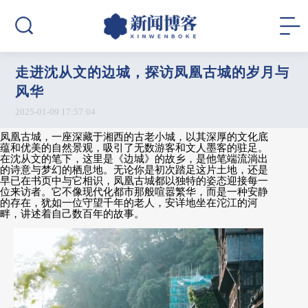
走进沈从文的边城，探访凤凰古城的岁月与
风华
2025-01-09 17:57:04
凤凰古城，一座深藏于湘西的古老小城，以其深厚的文化底
蕴和优美的自然景观，吸引了无数游客和文人墨客的驻足。
在沈从文的笔下，这里是《边城》的故乡，是他笔端流淌出
的诗意与梦幻的栖息地。无论你是初次踏足这片土地，还是
早已在书页中与它相识，凤凰古城都以独特的姿态迎接每一
位来访者。它不像现代化都市那般喧嚣繁华，而是一种安静
的存在，犹如一位守望千年的老人，安详地坐在沱江的河
畔，讲述着自己数百年的故事。