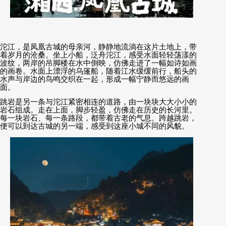
沱江，是凤凰古城的母亲河，静静地流淌在这片土地上，带
着岁月的沧桑。坐上小船，泛舟沱江，感受水面轻轻荡漾的
波纹，两岸的吊脚楼在水中倒映，仿佛走进了一幅如诗如画
的画卷。水面上漂浮的乌篷船，随着江水缓缓前行，船头的
水声与岸边的鸟鸣交织在一起，形成一幅宁静而悠远的画
面。
跳岩是另一条与沱江紧密相连的道路，由一块块大大小小的
岩石组成。走在上面，脚步轻盈，仿佛走在历史的长河里。
每一块岩石、每一条路段，都带着古老的气息。跨越跳岩，
便可以到达古城的另一端，感受到这座小城不同的风貌。