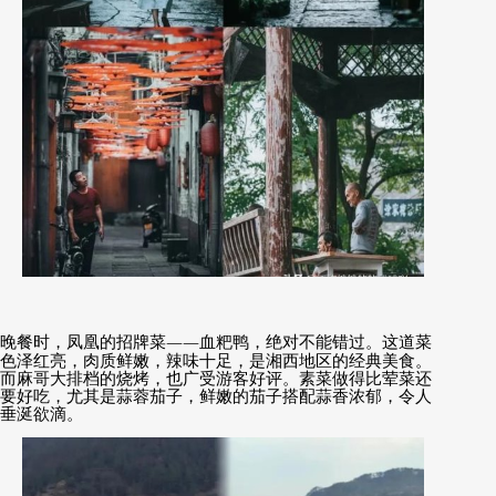
晚餐时，凤凰的招牌菜
——
血粑鸭，绝对不能错过。这道菜
色泽红亮，肉质鲜嫩，辣味十足，是湘西地区的经典美食。
而麻哥大排档的烧烤，也广受游客好评。素菜做得比荤菜还
要好吃，尤其是蒜蓉茄子，鲜嫩的茄子搭配蒜香浓郁，令人
垂涎欲滴。