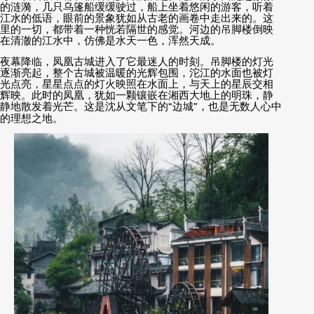
的涟漪，几只乌篷船缓缓驶过，船上坐着悠闲的游客，听着
江水的低语，眼前的景象犹如从古老的画卷中走出来的。这
里的一切，都带着一种恍若隔世的感觉。河边的吊脚楼倒映
在清澈的江水中，仿佛是水天一色，浑然天成。
夜幕降临，凤凰古城进入了它最迷人的时刻。吊脚楼的灯光
逐渐亮起，整个古城被温暖的光辉包围，沱江的水面也被灯
光点亮，星星点点的灯火映照在水面上，与天上的星辰交相
辉映。此时的凤凰，犹如一颗镶嵌在湘西大地上的明珠，静
静地散发着光芒。这是沈从文笔下的
“
边城
”
，也是无数人心中
的理想之地。