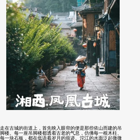
走在古城的街道上，首先映入眼帘的便是那些依山而建的吊
脚楼。每一座吊脚楼都透着古老的气息，仿佛每一根木柱、
每一块石板，都在低语着岁月的痕迹。沱江的水面泛起微微