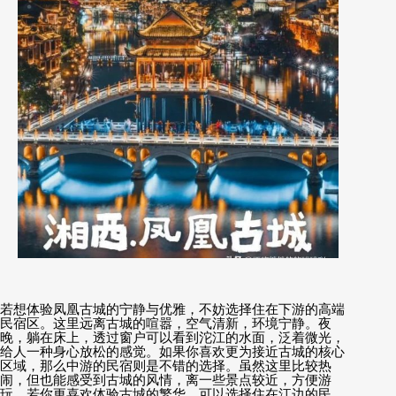
若想体验凤凰古城的宁静与优雅，不妨选择住在下游的高端
民宿区。这里远离古城的喧嚣，空气清新，环境宁静。夜
晚，躺在床上，透过窗户可以看到沱江的水面，泛着微光，
给人一种身心放松的感觉。如果你喜欢更为接近古城的核心
区域，那么中游的民宿则是不错的选择。虽然这里比较热
闹，但也能感受到古城的风情，离一些景点较近，方便游
玩。若你更喜欢体验古城的繁华，可以选择住在江边的民