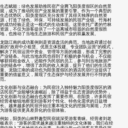
生态赋能：绿色发展助推民宿产业腾飞阳羡度假区的自然景
观，成为了推动民宿产业发展的重要引擎。作为一个典型的
生态优势区，阳羡度假区充分发挥了其得天独厚的自然资
源，打造了绿色、环保、可持续发展的民宿产业链。竹海村
的成功经验正是这一模式的生动体现。这里依托广袤的竹林
资源，不仅为游客提供了一个远离城市喧嚣的自然度假胜
地，也推动了当地生态旅游和民宿产业的双赢发展。
龙隐江南的成功案例则是资源盘活的典范。当地政府通过创
新的
“
政府中介租赁、优质主体投建、专业团队运营
”
的模式，
解决了民宿运营中资金、管理等方面的难题，形成了完整的
产业链条。与此当地农民也得到了积极的参与机会，不仅能
够获得租金收入，还能作为民宿的员工，参与到当地旅游产
业的链条中，增强了农民的收入来源，提升了他们的生活质
量。龙隐江南的成功也为阳羡度假区的酒店民宿行业提供了
重要的借鉴意义，展现了生态保护与经济发展并行不悖的典
范。
文化创新与业态融合：为民宿注入独特魅力阳羡度假区的酒
店民宿产业能够快速崛起，除了得益于生态资源的优势外，
文化创新与业态融合也发挥了重要作用。在阳羡，许多民宿
经营者敏锐地察觉到游客对个性化、特色化需求的日益增
长。越来越多的民宿开始注重本地文化的挖掘与展现，力求
为游客提供更具差异化的住宿体验。
例如，阳羡的山林野趣型民宿就深受游客青睐。经营者刘老
板表示：
“
游客的需求越来越注重独特的文化体验，我们在经