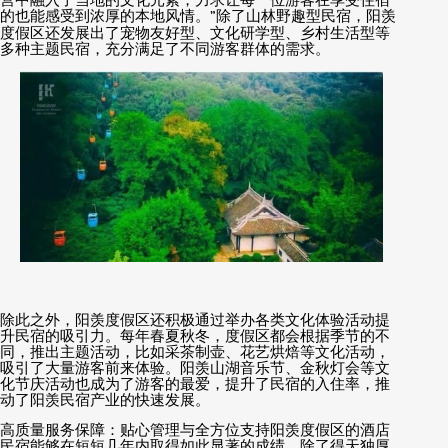
营中融入了当地的文化元素，力求让每一位游客在享受住宿
的也能感受到浓厚的本地风情。
”
除了山林野趣型民宿，阳羡
度假区还发展出了宠物友好型、文化研学型、乡村生活型等
多种主题民宿，充分满足了不同游客群体的需求。
除此之外，阳羡度假区还积极通过举办各类文化体验活动提
升民宿的吸引力。每年春夏秋冬，度假区都会根据季节的不
同，推出主题活动，比如采茶制壶、花艺烘焙等文化活动，
吸引了大量游客前来体验。阳羡山湖音乐节、金秋灯会等文
化节庆活动也成为了游客的最爱，提升了民宿的入住率，推
动了阳羡民宿产业的快速发展。
高质量服务保障：贴心管理与全方位支持阳羡度假区的酒店
民宿能够在短短几年内取得如此显著的成绩，除了得天独厚