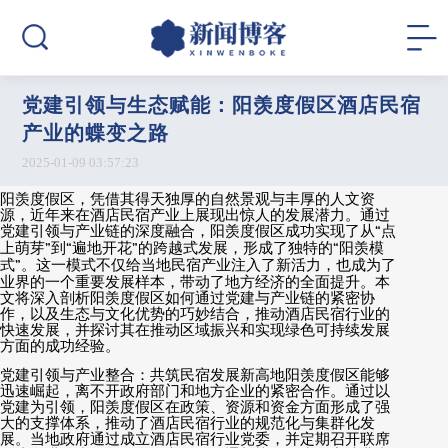
党建引领与生态赋能：阳羡度假区酒店民宿
产业的蝶变之路
2025-01-09 03:57:23
阳羡度假区，凭借其得天独厚的自然景观与丰厚的人文资
源，近年来在酒店民宿产业上展现出惊人的发展潜力。通过
党建引领与产业链的深度融合，阳羡度假区成功实现了从
“
点
上萌芽
”
到
“
遍地开花
”
的跨越式发展，形成了独特的
“
阳羡模
式
”
。这一模式不仅给当地民宿产业注入了新活力，也成为了
业界的一个重要发展样本，带动了地方经济的全面提升。本
文将深入剖析阳羡度假区如何通过党建与产业链的紧密协
作，以及生态与文化优势的巧妙结合，推动酒店民宿行业的
快速发展，并探讨其在推动区域振兴和实现绿色可持续发展
方面的成功经验。
党建引领与产业整合：共筑民宿发展新高地阳羡度假区能够
迅速崛起，离不开政府部门和地方企业的紧密合作。通过以
党建为引领，阳羡度假区在政策、资源和资金方面形成了强
大的支撑体系，推动了酒店民宿行业的规范化与集群化发
展。当地政府通过成立酒店民宿行业党委，并定期召开联席