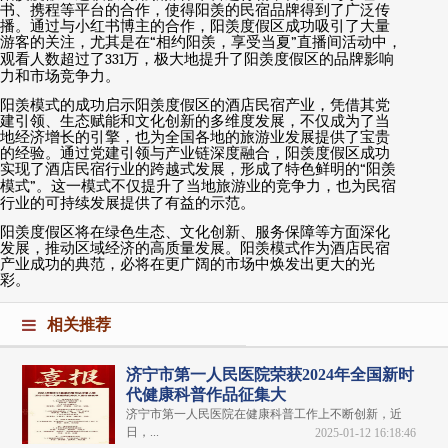
书、携程等平台的合作，使得阳羡的民宿品牌得到了广泛传
播。通过与小红书博主的合作，阳羡度假区成功吸引了大量
游客的关注，尤其是在
“
相约阳羡，享受当夏
”
直播间活动中，
观看人数超过了
331
万，极大地提升了阳羡度假区的品牌影响
力和市场竞争力。
阳羡模式的成功启示阳羡度假区的酒店民宿产业，凭借其党
建引领、生态赋能和文化创新的多维度发展，不仅成为了当
地经济增长的引擎，也为全国各地的旅游业发展提供了宝贵
的经验。通过党建引领与产业链深度融合，阳羡度假区成功
实现了酒店民宿行业的跨越式发展，形成了特色鲜明的
“
阳羡
模式
”
。这一模式不仅提升了当地旅游业的竞争力，也为民宿
行业的可持续发展提供了有益的示范。
阳羡度假区将在绿色生态、文化创新、服务保障等方面深化
发展，推动区域经济的高质量发展。阳羡模式作为酒店民宿
产业成功的典范，必将在更广阔的市场中焕发出更大的光
彩。
相关推荐
济宁市第一人民医院荣获2024年全国新时
代健康科普作品征集大
济宁市第一人民医院在健康科普工作上不断创新，近
日，...
2025-01-12 16:18:46