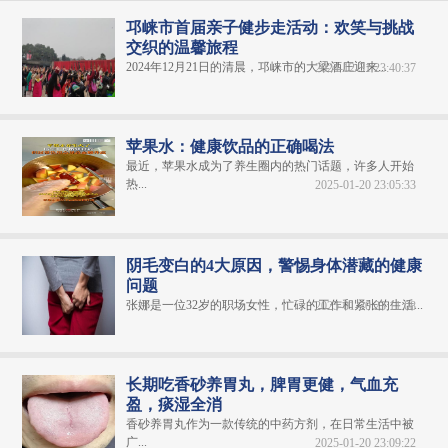
邛崃市首届亲子健步走活动：欢笑与挑战
交织的温馨旅程
2024年12月21日的清晨，邛崃市的大梁酒庄迎来...
2024-12-31 23:40:37
苹果水：健康饮品的正确喝法
最近，苹果水成为了养生圈内的热门话题，许多人开始
热...
2025-01-20 23:05:33
阴毛变白的4大原因，警惕身体潜藏的健康
问题
张娜是一位32岁的职场女性，忙碌的工作和紧张的生活...
2025-01-20 23:11:08
长期吃香砂养胃丸，脾胃更健，气血充
盈，痰湿全消
香砂养胃丸作为一款传统的中药方剂，在日常生活中被
广...
2025-01-20 23:09:22