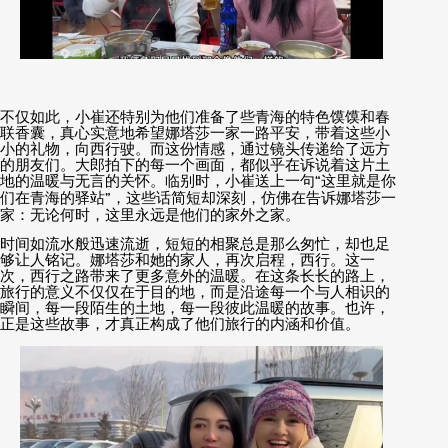
不仅如此，小崔还特别为他们准备了些青海的特色馍馍和春
联香囊，真心实意地希望娜塔莎一家一路平安，带着这些小
小的礼物，向西行驶。而这份情感，通过镜头传递给了远方
的朋友们。大郎拍下的每一个画面，都似乎在诉说着这片土
地的温暖与无言的关怀。临别时，小崔送上一句
“
这里就是你
们在青海的驿站
”
，这些话简短却深刻，仿佛在告诉娜塔莎一
家：无论何时，这里永远是他们的家外之家。
时间如流水般迅速流逝，短短的相聚总是那么匆忙，却也足
够让人铭记。娜塔莎和她的家人，再次启程，西行。这一
次，西行之路带来了更多意外的温暖。在这条长长的路上，
旅行的意义不仅仅在于目的地，而是沿途每一个与人相识的
瞬间，每一段陌生的土地，每一段彼此温暖的故事。也许，
正是这些故事，才真正构成了他们旅行的内涵和价值。