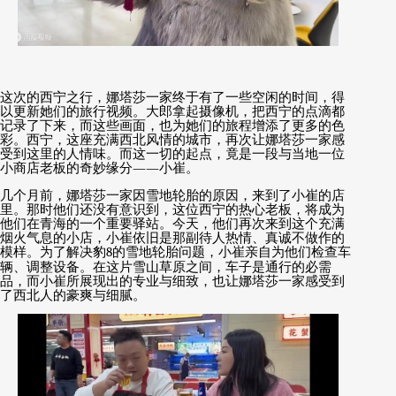
这次的西宁之行，娜塔莎一家终于有了一些空闲的时间，得
以更新她们的旅行视频。大郎拿起摄像机，把西宁的点滴都
记录了下来，而这些画面，也为她们的旅程增添了更多的色
彩。西宁，这座充满西北风情的城市，再次让娜塔莎一家感
受到这里的人情味。而这一切的起点，竟是一段与当地一位
小商店老板的奇妙缘分
——
小崔。
几个月前，娜塔莎一家因雪地轮胎的原因，来到了小崔的店
里。那时他们还没有意识到，这位西宁的热心老板，将成为
他们在青海的一个重要驿站。今天，他们再次来到这个充满
烟火气息的小店，小崔依旧是那副待人热情、真诚不做作的
模样。为了解决豹
8
的雪地轮胎问题，小崔亲自为他们检查车
辆、调整设备。在这片雪山草原之间，车子是通行的必需
品，而小崔所展现出的专业与细致，也让娜塔莎一家感受到
了西北人的豪爽与细腻。