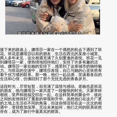
接下来的路途上，娜塔莎一家在一个偶然的机会下遇到了班
花。班花是娜塔莎以前的朋友，生活在西北的某座小城里。
两人多年未见，这次相遇充满了久别重逢的喜悦。班花一见
到娜塔莎一家，便热情地招待他们，安排了许多有趣的活
动。娜塔莎一家在她的安排下，感受到了这座城市的独特魅
力。与班花的交谈中，娜塔莎发现，自己与她的心灵依然有
着千丝万缕的联系。那一晚，他们一起品酒，笑谈着各自的
生活和心情，仿佛回到了那个无忧无虑的青春岁月。
这段时光，尽管短暂，却充满了温情与感动。老杨也是班花
的朋友，他与娜塔莎一家共度了一段愉快的时光。大家举杯
相祝，笑声和祝福交织在一起。在这样简单的聚会中，彼此
之间的友情得到了重新的审视和升华。虽然他们在这片广袤
的土地上生活在不同的角落，但这份情谊却在这一次次的相
遇中，变得愈加深厚。无论未来如何，他们之间的联系依然
存在，成为了旅行中最真实的财富。