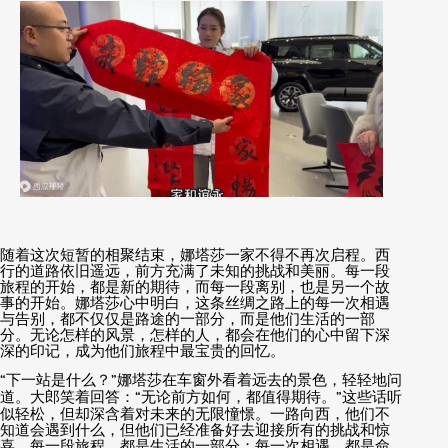
随着这次短暂的相聚结束，娜塔莎一家不得不再次启程。西
行的道路依旧遥远，前方充满了未知的挑战和美丽。每一段
旅程的开始，都是新的期待，而每一段离别，也是另一个故
事的开始。娜塔莎心中明白，这条丝绸之路上的每一次相遇
与告别，都不仅仅是路途的一部分，而是他们生活的一部
分。无论怎样的风景，怎样的人，都会在他们的心中留下深
深的印记，成为他们旅程中最宝贵的回忆。
“
下一站是什么？
”
娜塔莎在车窗外看着远去的景色，轻轻地问
道。大郎笑着回答：
“
无论前方如何，都值得期待。
”
这些话听
似轻松，但却深含着对未来的无限憧憬。一路向西，他们不
知道会遇到什么，但他们已经准备好去迎接所有的挑战和惊
喜。每一段旅程，都是生活的一部分；每一次相遇，都是命