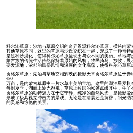
科尔沁草原：沙地与草原交织的奇异景观科尔沁草原，横跨内蒙
其他草原不同，这里的草原与沙丘交织在一起，形成了一种奇特
是这种沙漠化，使得科尔沁草原呈现出与众不同的美丽。草地与
蒙古族的传统生活依然保持着原始的风貌，牧民骑马、放牧，展
要发源地，浓郁的民俗风情和深厚的文化底蕴，使得科尔沁草原
贡格尔草原：湖泊与草地交相辉映的摄影天堂贡格尔草原位于赤
480
万亩，是内蒙古草原中一片水草丰美的宝地。这里的湖泊星罗棋
每到夏季，湖面上波光粼粼，草原上牧民的帐篷点缀其中，牛羊
贡格尔草原的独特魅力在于它宁静、纯净的自然风光，是摄影爱
形成了极具视觉冲击力的景观。无论是在清晨还是黄昏，阳光洒
的灵感和惊艳的美景。