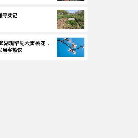
滩寻菜记
武湖现罕见六瓣桃花，
民游客热议