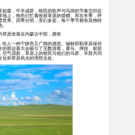
草如茵，牛羊成群，牧民的歌声与马蹄的节奏交织在
草地上，牧民们忙着收获草原的馈赠。而在冬季，呼
雪世界。四季分明，变幻多姿，每个季节都有其独特
地。
的草原坐落在内蒙古中部，拥有
，给人一种宁静而又广阔的感觉。锡林郭勒草原保持
年的那达慕大会吸引了无数游客，赛马、摔跤、射箭
，空气清新，草原上的牧民与他们的马群、羊群共同
文化和草原风光的理想去处。