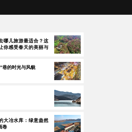
去哪儿旅游最适合？这
让你感受春天的美丽与
里”巷的时光与风貌
的大冶水库：绿意盎然
画卷