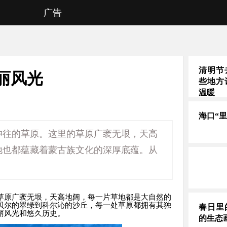
广告
清明节
丽风光
些地方
温暖
海口“
神往的草原。这里的草原广袤无垠，天高
地也都蕴藏着蒙古族文化的深厚底蕴。从
草原广袤无垠，天高地阔，每一片草地都是大自然的
贝尔的翠绿到科尔沁的沙丘，每一处草原都拥有其独
春日里
丽风光和悠久历史。
的生态