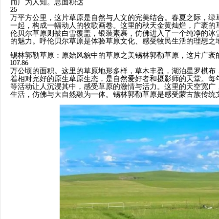
而广为人知。总面积达
25
万平方公里，这片草原是自然与人文的完美结合。春夏之际，绿
一起，构成一幅动人的牧歌画卷。这里的秋天金黄灿烂，广袤的
伦贝尔草原则被白雪覆盖，银装素裹，仿佛进入了一个纯净的冰
的魅力。呼伦贝尔草原是体验草原文化、感受牧民生活的理想之
锡林郭勒草原：原始风貌中的草原之美锡林郭勒草原，这片广袤
107.86
万公顷的面积。这里的草原地形多样，草木丰盈，湖泊星罗棋布
着相对完好的原生草原生态，是自然爱好者和摄影师的天堂。每
等活动让人沉浸其中，感受草原的激情与活力。这里的天空宽广
生活，仿佛与大自然融为一体。锡林郭勒草原是感受蒙古族传统