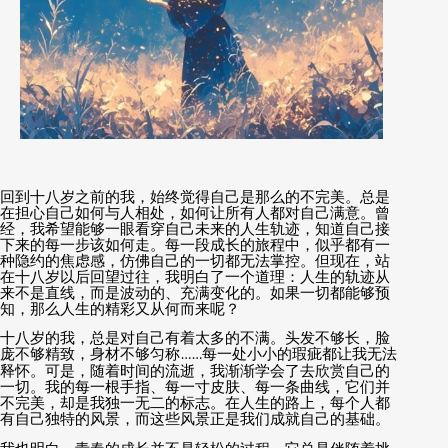
回到十八岁之前的我，始终觉得自己是那么的不完美。总是
在担心自己如何与人相处，如何让所有人都对自己满意。曾
经，我希望能够一眼看穿自己未来的人生轨迹，知道自己接
下来的每一步该如何走。每一段成长的旅程中，似乎都有一
种隐约的焦虑感，仿佛自己的一切都无法掌控。但现在，站
在十八岁以后回望过往，我明白了一个道理：人生的轨迹从
来不是直线，而是波动的、充满变化的。如果一切都能够预
知，那么人生的精彩又从何而来呢？
十八岁的我，总是对自己有着太多的不满。头发不够长，脸
庞不够精致，身材不够匀称
……
每一处小小的瑕疵都让我无法
释怀。可是，随着时间的流逝，我渐渐学会了去欣赏自己的
一切。我的每一根手指、每一寸皮肤、每一条曲线，它们并
不完美，却是我独一无二的标志。在人生的路上，每个人都
有自己独特的风景，而这些风景正是我们成就自己的基础。