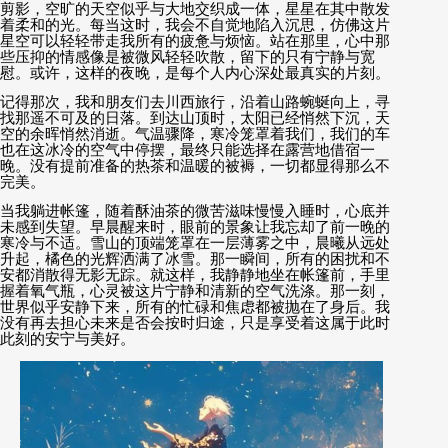
剪影，空旷的天空似乎与大地交织成一体，星星在其中散发
着柔和的光。每当这时，我会不自觉地陷入沉思，仿佛这片
星空可以轻轻带走我所有的疲惫与烦恼。站在那里，心中那
些压抑的情感像是被微风轻轻吹散，留下的只有宁静与宽
慰。或许，这样的夜晚，是每个人内心深处最真实的片刻。
记得那次，我和朋友们去川西旅行，沿着山路蜿蜒向上，寻
找那遥不可及的日落。到达山顶时，太阳已经悄然下沉，天
空的余晖悄然消逝。气温骤降，寒冷笼罩着我们，我们的车
也在这冰冷的空气中停摆，最终只能选择在露营地借宿一
晚。没有提前准备的热茶和温暖的被褥，一切都显得那么不
完美。
当我躺进帐篷，随着酥油茶的微苦滋味慢慢入睡时，心底并
未感到失望。早晨醒来时，眼前的景象让我忘却了前一晚的
寒冷与不适。雪山的顶端笼罩在一层薄雾之中，晨曦从远处
升起，橘色的光辉洒满了冰雪。那一瞬间，所有的困扰和不
安都消散得无影无踪。就这样，我静静地坐在帐篷前，手里
握着氧气瓶，心灵被这片宁静和清新的空气洗涤。那一刻，
世界似乎安静下来，所有的忙碌和焦虑都被抛在了身后。我
没有再去担心未来是否会按时归途，只是享受着这属于此时
此刻的安宁与美好。