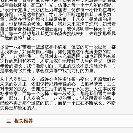
我也明白，青春的成长并不是轻松的过程，它总是伴随着挑
战与自我怀疑。高三的时光，仿佛是每一个十八岁的缩影。
那段日子充满了无尽的压力与焦虑，仿佛每一秒钟都在与时
间赛跑。正是这些挑战，才让我们不断超越自我，积累力
量，最终在世界的舞台上崭露头角。十八岁，是梦想的起
点，也是现实的考验。那时，我对未来充满了幻想，幻想着
自己能够像孙悟空一样翻云覆雨，或像路明非一样无所畏
惧。每一个梦想都让我更加渴望去挑战未知，去迎接那些属
于我的冒险与成功。
尽管十八岁带着一些迷茫和不确定，但它的每一段经历，都
让我学会了如何与自己和解，如何拥抱这个充满变数的世
界。十八岁的我们，曾经对未来充满恐惧，却也正因为有着
这样的恐惧和不安，才更加深刻地理解了人生的意义。随着
年龄的增长，我们渐渐明白，真正的成长不是消除恐惧，而
是学会与它共处，学会在风雨中找到前行的力量。
从十八岁到二十岁，或许会有许多转折与变化，但愿我们在
未来的岁月里，依旧保持那颗年轻的心，去追寻梦想，去面
对未知的挑战，去拥抱生活中的每一个不完美。人生本没有
标准答案，而每一个选择，每一段经历，都是我们通向未来
的一部分。十八岁的你，十八岁的我，走过这段青春的路，
已经不再是那个迷茫的孩子，而是一个正在不断成长、不断
变得更加坚定的人。
相关推荐