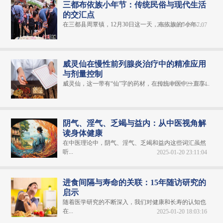
三都布依族小年节：传统民俗与现代生活
的交汇点
在三都县周覃镇，12月30日这一天，布依族的“小年...
2025-01-09 03:57:07
威灵仙在慢性前列腺炎治疗中的精准应用
与剂量控制
威灵仙，这一带有“仙”字的药材，在传统中医中一直享...
2025-01-20 23:13:24
阴气、淫气、乏竭与益内：从中医视角解
读身体健康
在中医理论中，阴气、淫气、乏竭和益内这些词汇虽然
听...
2025-01-20 23:11:04
进食间隔与寿命的关联：15年随访研究的
启示
随着医学研究的不断深入，我们对健康和长寿的认知也
在...
2025-01-20 18:03:16