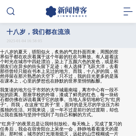
十八岁，我们都在流浪
2025-01-04 16:58:05
十八岁的夏天，骄阳似火，炙热的气息扑面而来，周围的世
界似乎都在欢庆着属于这个年龄的狂欢与释放。有人趁着这
个时光在城市中四处漂泊，染上了五颜六色的发色，或是和
朋友们在异乡的街头留下足迹；有人选择了飞跃大洋，去看
那些曾经只能在书本上见过的地方。而我，十八岁的我，依
然停留在那片熟悉的天空下，只不过，我的目光更多的是落
在课本上，心里的梦想也在静默的世界里悄悄酝酿。
我复读的地方位于市郊的大学城最南端，离市中心有一段不
短的距离。那座学校的外墙，漆成了鲜亮的红色，每一块砖
石都仿佛在诉说着属于它的故事。当地人亲切地称它为
“
红房
子
”
。而我，在这座
“
红房子
”
里，面对的是无尽的学业压力和
孤独的生活。对我来说，这一年不过是前行的过渡期，却也
让我在孤独与坚持中找到了与自己和解的方式。
“
红房子
”
的夜景总是让我特别放松。每天晚上，完成了复习的
任务后，我会在宿舍阳台上呆坐一会，静静地看着漫天的星
辰。那时候，城市的灯光渐渐熄灭，远处的山峦模糊成一片