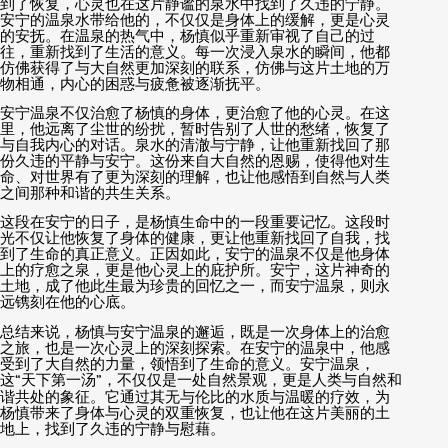
到了恢复，心灵也在这片静谧的泉水中找到了久违的宁静。
安宁的温泉水带给他的，不仅仅是身体上的缓解，更是心灵
的安抚。在温泉的热气中，杨慎似乎重新审视了自己的过
往，重新找到了生活的意义。每一次浸入泉水的瞬间，他都
仿佛获得了与大自然更加深刻的联系，仿佛与这片土地的万
物相通，内心的困惑与疲惫被逐渐抚平。
安宁温泉不仅治愈了杨慎的身体，更治愈了他的心灵。在这
里，他远离了尘世的纷扰，暂时告别了人世的愁绪，恢复了
与自我内心的对话。泉水的清澈与宁静，让他重新找回了那
份久违的平静与安宁。这份来自大自然的恩赐，使得他对生
命、对世界有了更为深刻的理解，也让他感悟到自然与人类
之间那种和谐的共生关系。
这段在安宁的日子，是杨慎生命中的一段重要记忆。这段时
光不仅让他恢复了身体的健康，更让他重新找回了自我，找
到了生命的真正意义。正因如此，安宁的温泉不仅是他身体
上的疗愈之泉，更是他心灵上的庇护所。安宁，这片神奇的
土地，成了他此生最为珍贵的回忆之一，而安宁温泉，则永
远镌刻在他的心底。
总结来说，杨慎与安宁温泉的邂逅，既是一次身体上的治愈
之旅，也是一次心灵上的深刻探索。在安宁的温泉中，他感
受到了大自然的力量，领悟到了生命的意义。安宁温泉，
这
“
天下第一汤
”
，不仅仅是一处自然景观，更是人类与自然和
谐共处的象征。它通过其无与伦比的水质与温暖的疗效，为
杨慎带来了身体与心灵的双重恢复，也让他在这片美丽的土
地上，找到了久违的宁静与慰藉。