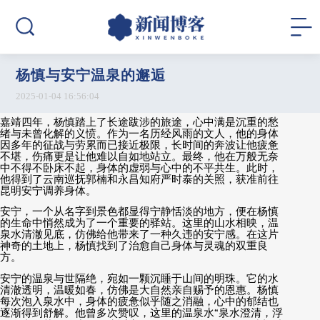
杨慎与安宁温泉的邂逅
2025-01-04 16:56:04
嘉靖四年，杨慎踏上了长途跋涉的旅途，心中满是沉重的愁
绪与未曾化解的义愤。作为一名历经风雨的文人，他的身体
因多年的征战与劳累而已接近极限，长时间的奔波让他疲惫
不堪，伤痛更是让他难以自如地站立。最终，他在万般无奈
中不得不卧床不起，身体的虚弱与心中的不平共生。此时，
他得到了云南巡抚郭楠和永昌知府严时泰的关照，获准前往
昆明安宁调养身体。
安宁，一个从名字到景色都显得宁静恬淡的地方，便在杨慎
的生命中悄然成为了一个重要的驿站。这里的山水相映，温
泉水清澈见底，仿佛给他带来了一种久违的安宁感。在这片
神奇的土地上，杨慎找到了治愈自己身体与灵魂的双重良
方。
安宁的温泉与世隔绝，宛如一颗沉睡于山间的明珠。它的水
清澈透明，温暖如春，仿佛是大自然亲自赐予的恩惠。杨慎
每次泡入泉水中，身体的疲惫似乎随之消融，心中的郁结也
逐渐得到舒解。他曾多次赞叹，这里的温泉水
“
泉水澄清，浮