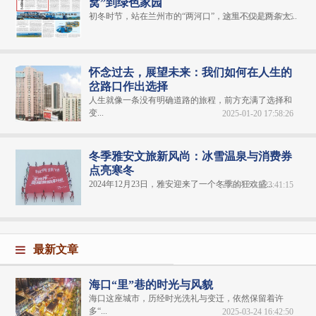
窝”到绿色家园
初冬时节，站在兰州市的“两河口”，这里不仅是两条大...
2024-12-31 23:37:25
怀念过去，展望未来：我们如何在人生的
岔路口作出选择
人生就像一条没有明确道路的旅程，前方充满了选择和
变...
2025-01-20 17:58:26
冬季雅安文旅新风尚：冰雪温泉与消费券
点亮寒冬
2024年12月23日，雅安迎来了一个冬季的狂欢盛...
2024-12-31 23:41:15
最新文章
海口“里”巷的时光与风貌
海口这座城市，历经时光洗礼与变迁，依然保留着许
多“...
2025-03-24 16:42:50