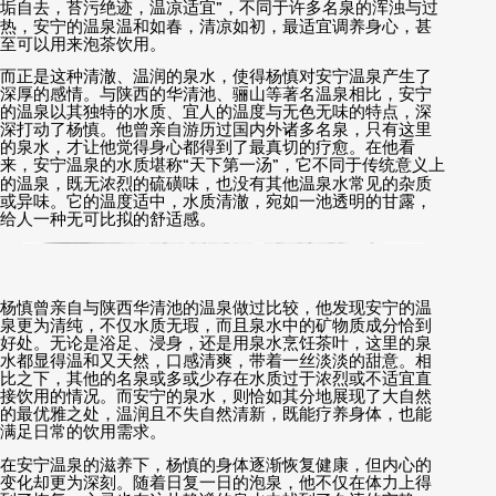
垢自去，苔污绝迹，温凉适宜
”
，不同于许多名泉的浑浊与过
热，安宁的温泉温和如春，清凉如初，最适宜调养身心，甚
至可以用来泡茶饮用。
而正是这种清澈、温润的泉水，使得杨慎对安宁温泉产生了
深厚的感情。与陕西的华清池、骊山等著名温泉相比，安宁
的温泉以其独特的水质、宜人的温度与无色无味的特点，深
深打动了杨慎。他曾亲自游历过国内外诸多名泉，只有这里
的泉水，才让他觉得身心都得到了最真切的疗愈。在他看
来，安宁温泉的水质堪称
“
天下第一汤
”
，它不同于传统意义上
的温泉，既无浓烈的硫磺味，也没有其他温泉水常见的杂质
或异味。它的温度适中，水质清澈，宛如一池透明的甘露，
给人一种无可比拟的舒适感。
杨慎曾亲自与陕西华清池的温泉做过比较，他发现安宁的温
泉更为清纯，不仅水质无瑕，而且泉水中的矿物质成分恰到
好处。无论是浴足、浸身，还是用泉水烹饪茶叶，这里的泉
水都显得温和又天然，口感清爽，带着一丝淡淡的甜意。相
比之下，其他的名泉或多或少存在水质过于浓烈或不适宜直
接饮用的情况。而安宁的泉水，则恰如其分地展现了大自然
的最优雅之处，温润且不失自然清新，既能疗养身体，也能
满足日常的饮用需求。
在安宁温泉的滋养下，杨慎的身体逐渐恢复健康，但内心的
变化却更为深刻。随着日复一日的泡泉，他不仅在体力上得