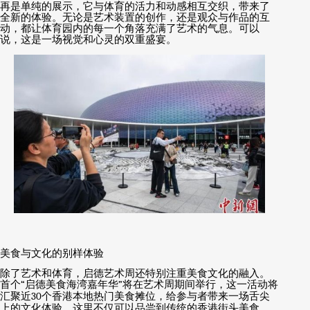
再是单纯的展示，它与体育的活力和动感相互交织，带来了
全新的体验。无论是艺术装置的创作，还是观众与作品的互
动，都让体育园内的每一个角落充满了艺术的气息。可以
说，这是一场视觉和心灵的双重盛宴。
美食与文化的别样体验
除了艺术和体育，启德艺术周还特别注重美食文化的融入。
首个
“
启德美食海湾嘉年华
”
将在艺术周期间举行，这一活动将
汇聚近
30
个香港本地热门美食摊位，给参与者带来一场舌尖
上的文化体验。这里不仅可以品尝到传统的香港街头美食，