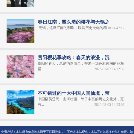
春日江南，鼋头渚的樱花与无锡之
无锡，这座江南的明珠，以其历史文化的积...
2025-03-18 14:47:12
贵阳樱花季攻略：春天的浪漫，沉
贵阳的春天，总是悄然而至，带来一场色彩斑斓的花海
盛...
2025-03-07 14:32:33
不可错过的十大中国人间仙境，带
中国幅员辽阔，山河壮丽，除了丰富的历史文化外，更
有...
2025-03-05 14:23:07
免责声明：本站所有信息均来源于互联网搜集，并不代表本站观点，本站不对其真实合法性负责。如