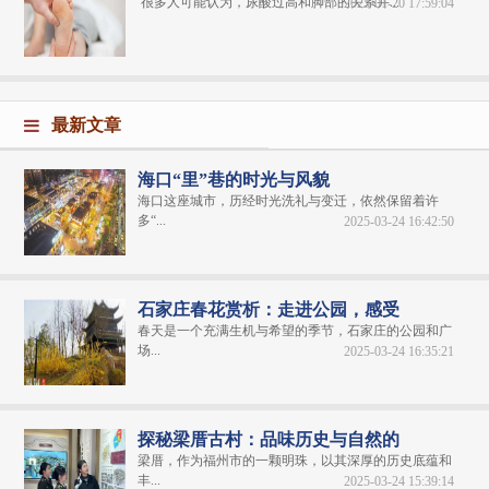
很多人可能认为，尿酸过高和脚部的关系并...
2025-01-20 17:59:04
最新文章
海口“里”巷的时光与风貌
海口这座城市，历经时光洗礼与变迁，依然保留着许
多“...
2025-03-24 16:42:50
石家庄春花赏析：走进公园，感受
春天是一个充满生机与希望的季节，石家庄的公园和广
场...
2025-03-24 16:35:21
探秘梁厝古村：品味历史与自然的
梁厝，作为福州市的一颗明珠，以其深厚的历史底蕴和
丰...
2025-03-24 15:39:14