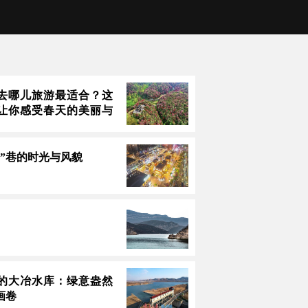
去哪儿旅游最适合？这
让你感受春天的美丽与
里”巷的时光与风貌
的大冶水库：绿意盎然
画卷