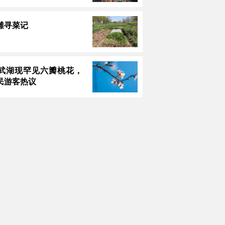
滩寻菜记
武湖现罕见六瓣桃花，
民游客热议