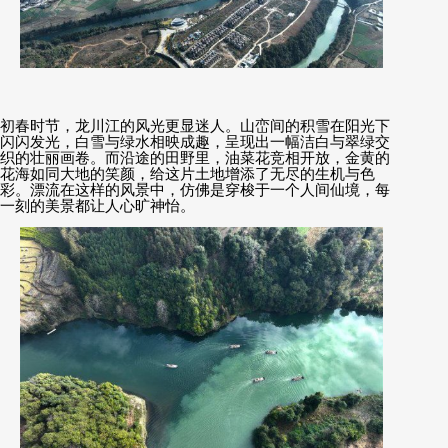
初春时节，龙川江的风光更显迷人。山峦间的积雪在阳光下
闪闪发光，白雪与绿水相映成趣，呈现出一幅洁白与翠绿交
织的壮丽画卷。而沿途的田野里，油菜花竞相开放，金黄的
花海如同大地的笑颜，给这片土地增添了无尽的生机与色
彩。漂流在这样的风景中，仿佛是穿梭于一个人间仙境，每
一刻的美景都让人心旷神怡。