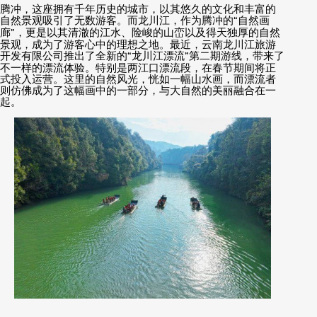
腾冲，这座拥有千年历史的城市，以其悠久的文化和丰富的
自然景观吸引了无数游客。而龙川江，作为腾冲的
“
自然画
廊
”
，更是以其清澈的江水、险峻的山峦以及得天独厚的自然
景观，成为了游客心中的理想之地。最近，云南龙川江旅游
开发有限公司推出了全新的
“
龙川江漂流
”
第二期游线，带来了
不一样的漂流体验。特别是两江口漂流段，在春节期间将正
式投入运营。这里的自然风光，恍如一幅山水画，而漂流者
则仿佛成为了这幅画中的一部分，与大自然的美丽融合在一
起。