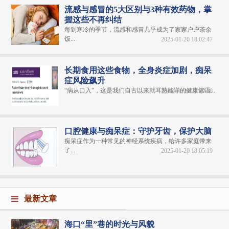
流感与感冒的5大区别与3种有效药物，掌
握这些不再纠结
每到寒冷的季节，流感和感冒几乎成为了家家户户茶余
饭...
2025-01-20 18:02:47
长期食用这些食物，全身炎症加剧，痴呆
症风险飙升
“病从口入”，这是我们自古以来就耳熟能详的健康谚语...
2025-01-20 23:09:10
口腔健康与痴呆症：守护牙齿，保护大脑
痴呆症作为一种常见的神经系统疾病，给许多家庭带来
了...
2025-01-20 18:05:19
最新文章
海口“里”巷的时光与风貌