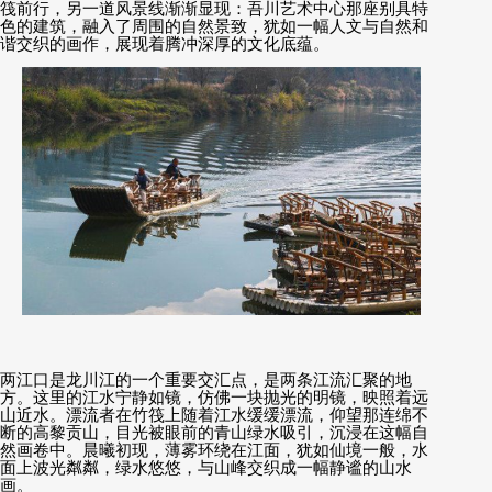
筏前行，另一道风景线渐渐显现：吾川艺术中心那座别具特
色的建筑，融入了周围的自然景致，犹如一幅人文与自然和
谐交织的画作，展现着腾冲深厚的文化底蕴。
两江口是龙川江的一个重要交汇点，是两条江流汇聚的地
方。这里的江水宁静如镜，仿佛一块抛光的明镜，映照着远
山近水。漂流者在竹筏上随着江水缓缓漂流，仰望那连绵不
断的高黎贡山，目光被眼前的青山绿水吸引，沉浸在这幅自
然画卷中。晨曦初现，薄雾环绕在江面，犹如仙境一般，水
面上波光粼粼，绿水悠悠，与山峰交织成一幅静谧的山水
画。