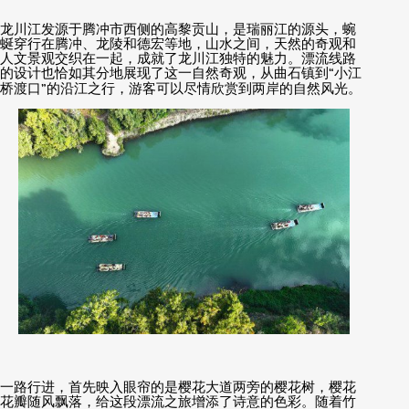
龙川江发源于腾冲市西侧的高黎贡山，是瑞丽江的源头，蜿
蜒穿行在腾冲、龙陵和德宏等地，山水之间，天然的奇观和
人文景观交织在一起，成就了龙川江独特的魅力。漂流线路
的设计也恰如其分地展现了这一自然奇观，从曲石镇到
“
小江
桥渡口
”
的沿江之行，游客可以尽情欣赏到两岸的自然风光。
一路行进，首先映入眼帘的是樱花大道两旁的樱花树，樱花
花瓣随风飘落，给这段漂流之旅增添了诗意的色彩。随着竹