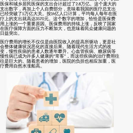
医保和城乡居民医保的支出合计超过了
2.8
万亿。这个庞大的
支出数字，再加上个人自费部分，意味着我国的医疗总支出
已经突破了
5
万亿大关。按
14
亿人口计算，平均每人每年在医
疗上的支出就高达
3570
元。这个数字的增加，恰恰是医保费
用上涨的一个重要原因。医保费用的持续上涨，反映了国家
在医疗保障方面的压力不断加大，也意味着民众健康问题的
日益突出。
医疗费用的增长不仅仅是由医院收入的提高所驱动，更是社
会整体健康状况恶化的直接后果。随着现代生活方式的改
变，慢性疾病的患者人数逐年攀升。心血管疾病、糖尿病等
慢性病已成为许多人健康的
“
常客
”
，而这些疾病的治疗费用往
往是巨大的。随着患者的增加，医院的负担也相应加重，医
疗费用自然水涨船高。