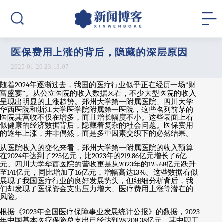
医保费用上涨的背后，隐藏的深层原因
2025-01-20 23:13:07
随着
2024
年逐渐过去，我国的医疗行业似乎正在经历一场
“
财
富盛宴
”
。从公立医院的收入数据来看，不少大型医院的收入
呈现出明显的上涨趋势。郑州大学第一附属医院、四川大学
华西医院和浙江大学医学院附属第一医院，这些名列前茅的
医院其营收不仅在增多，而且增长幅度不小。这些表面上看
似健康的经济数据背后，隐藏着复杂的社会问题。医保费用
的逐年上涨，并非偶然，而是多重因素交织下的必然结果。
从医院收入的变化来看，郑州大学第一附属医院的收入预算
在
2024
年达到了
225
亿元，比
2023
年的
219.86
亿元增长了
6
亿
元。四川大学华西医院的营收更是从
2023
年的
125.68
亿元跃升
至
141
亿元，同比增加了
16
亿元，增幅高达
13%
。这些数据看似
展现了我国医疗行业的良好发展势头，但细细分析背后，我
们却发现了医保资金支出压力增大、医疗费用上涨等潜在的
风险。
根据《
2023
年全国医疗保障事业发展统计公报》的数据，
2023
年中国基本医疗保险总支出已经达到
28,208.38
亿元，其中职工