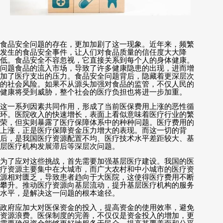
食品安全问题的存在，更加加剧了这一现象。近年来，频繁
发生的食品安全事件，让人们对食品质量的信任度大大降
低。食品安全不容忽视，它直接关系到每个人的身体健康。
问题食品的流入市场，导致了许多健康隐患的出现，进而增
加了医疗支出的压力。食品安全问题背后，隐藏着更深层次
的社会风险。如果不从源头加强对食品的监管，不仅人民的
健康将受到威胁，整个社会的医疗负担也将进一步加重。
这一系列因素共同作用，形成了当前医保费用上涨的恶性循
环。医院收入的快速增长，表面上看似意味着医疗行业的繁
荣，但实则暴露了医疗保障体系中的种种问题。医疗费用的
上涨，正是医疗保障资金压力增大的表现。而这一切的背
后，是我国医疗资源配置不均、医疗技术水平差距较大、基
层医疗机构发展滞后等深层次问题。
为了应对这些挑战，首先需要加强基层医疗建设。我国的医
疗资源主要集中在大城市，而广大农村和中小城市的医疗资
源相对匮乏，导致患者趋向于大医院，这使得医疗费用不断
攀升。推动医疗资源向基层流动，提升基层医疗机构的服务
水平，是解决这一问题的根本途径。
政府应加大对医保资金的投入，提高资金的使用效率，避免
资源浪费。医保制度的完善，不仅仅是资金投入的增加，更