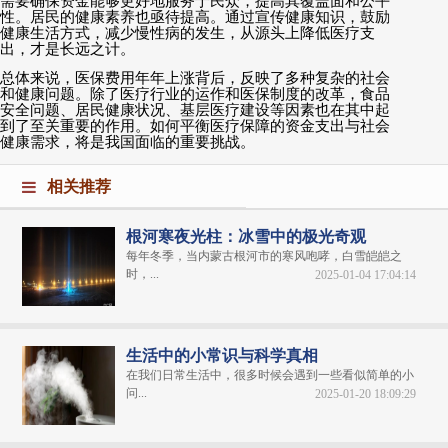
需要确保资金能够更好地服务于民众，提高其覆盖面和公平
性。居民的健康素养也亟待提高。通过宣传健康知识，鼓励
健康生活方式，减少慢性病的发生，从源头上降低医疗支
出，才是长远之计。
总体来说，医保费用年年上涨背后，反映了多种复杂的社会
和健康问题。除了医疗行业的运作和医保制度的改革，食品
安全问题、居民健康状况、基层医疗建设等因素也在其中起
到了至关重要的作用。如何平衡医疗保障的资金支出与社会
健康需求，将是我国面临的重要挑战。
相关推荐
根河寒夜光柱：冰雪中的极光奇观
每年冬季，当内蒙古根河市的寒风咆哮，白雪皑皑之
时，...
2025-01-04 17:04:14
生活中的小常识与科学真相
在我们日常生活中，很多时候会遇到一些看似简单的小
问...
2025-01-20 18:09:29