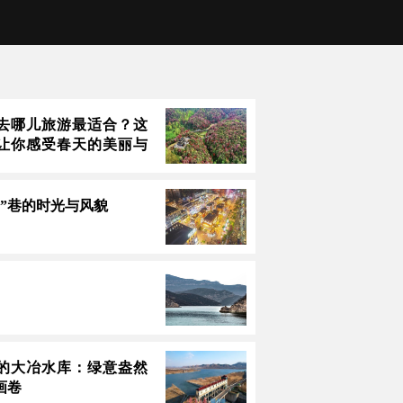
去哪儿旅游最适合？这
让你感受春天的美丽与
里”巷的时光与风貌
的大冶水库：绿意盎然
画卷