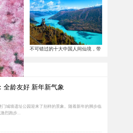
不可错过的十大中国人间仙境，带
的浪漫，沉
：全龄友好 新年新气象
西便门城墙遗址公园迎来了别样的景象。随着新年的脚步临
烈跑步...