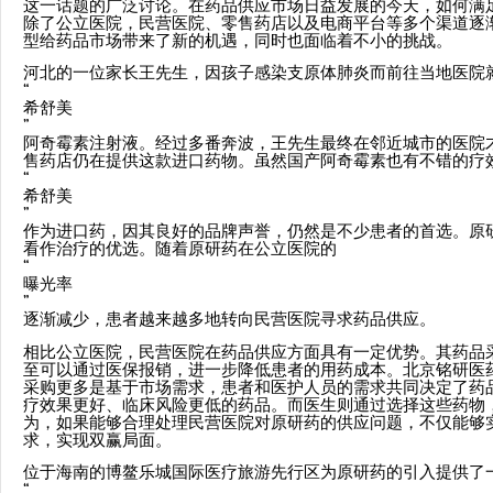
这一话题的广泛讨论。在药品供应市场日益发展的今天，如何满
除了公立医院，民营医院、零售药店以及电商平台等多个渠道逐
型给药品市场带来了新的机遇，同时也面临着不小的挑战。
河北的一位家长王先生，因孩子感染支原体肺炎而前往当地医院
“
希舒美
”
阿奇霉素注射液。经过多番奔波，王先生最终在邻近城市的医院
售药店仍在提供这款进口药物。虽然国产阿奇霉素也有不错的疗
“
希舒美
”
作为进口药，因其良好的品牌声誉，仍然是不少患者的首选。原
看作治疗的优选。随着原研药在公立医院的
“
曝光率
”
逐渐减少，患者越来越多地转向民营医院寻求药品供应。
相比公立医院，民营医院在药品供应方面具有一定优势。其药品
至可以通过医保报销，进一步降低患者的用药成本。北京铭研医
采购更多是基于市场需求，患者和医护人员的需求共同决定了药
疗效果更好、临床风险更低的药品。而医生则通过选择这些药物
为，如果能够合理处理民营医院对原研药的供应问题，不仅能够
求，实现双赢局面。
位于海南的博鳌乐城国际医疗旅游先行区为原研药的引入提供了
“