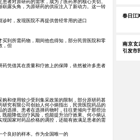
足患者对原研药的需求，成为了医药界的核心关切。
渐崭露头角，为原研药的供应注入了新动力。这一转
春日江
就诊时，发现医院不再提供曾经常用的进口
才买到所需药物，期间他也得知，部分民营医院和零
南京玄
效，但
引发市
研药凭借其在质量和疗效上的保障，依然被许多患者
采购和使用较少受到集采政策的限制，部分原研药甚
药研究有限公司创始人何小炳指出，民营医院药品的
品的选择。患者在选择药物时，往往更倾向于那些治
，既能降低治疗风险，也能提升治疗效果。何小炳认
实现国家对药品价格的调控，还能有效满足患者的需
一个良好的样本。作为全国唯一的