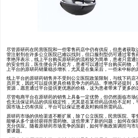
尽管原研药在民营医院和一些零售药店中仍有供应，但患者获取
管注射剂在许多公立医院已难以找到，但口服剂型仍可通过零售
李艳萍表示，线上平台购买原研药的流程较为简单，患者只需通
的安全性后，医生便会开具处方，患者可以通过平台购买药物，
上平台的原研药销量稳步增长，尤其是在集采后，一些未中标的
线上平台的原研药销售并不受到公立医院政策限制，与线下药店
员开支，因此可以提供更具价格竞争力的药品。李艳萍还提到，
资源，愿意通过平台提供更优惠的价格，这为患者带来了更多的
尽管电商平台在原研药的销售上具备一定优势，但仍然面临市场
也无法保证药品的供应稳定性，尤其是在某些药品供给不足时，
国市场上仍有供应，平台可以保证患者及时购得所需药品。
原研药市场的供给渠道不断扩展，除了公立医院，民营医院、零
能够从多个途径获得所需药物。这也带来了新的问题：如何在保
充分供应。随着原研药市场竞争的加剧，如何平衡政策调控与市
要课题。