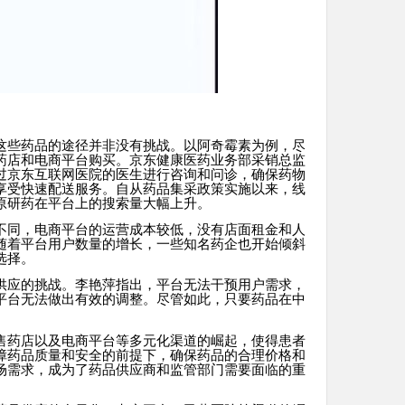
这些药品的途径并非没有挑战。以阿奇霉素为例，尽
药店和电商平台购买。京东健康医药业务部采销总监
过京东互联网医院的医生进行咨询和问诊，确保药物
享受快速配送服务。自从药品集采政策实施以来，线
原研药在平台上的搜索量大幅上升。
不同，电商平台的运营成本较低，没有店面租金和人
随着平台用户数量的增长，一些知名药企也开始倾斜
选择。
供应的挑战。李艳萍指出，平台无法干预用户需求，
平台无法做出有效的调整。尽管如此，只要药品在中
售药店以及电商平台等多元化渠道的崛起，使得患者
障药品质量和安全的前提下，确保药品的合理价格和
场需求，成为了药品供应商和监管部门需要面临的重