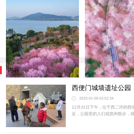
内容
贵阳樱花季攻略：春天
西便门城墙遗址公园
春日江南，鼋头渚的樱花与无锡之
2025-01-09 03:52:34
12月31日下午，位于西二环的
近，公园里的人们或悠闲散步，或激