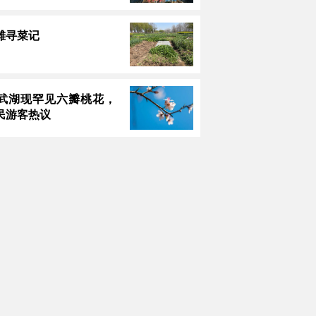
滩寻菜记
武湖现罕见六瓣桃花，
民游客热议