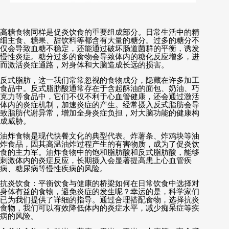
高糖食物同样是促炎饮食的重要组成部分。日常生活中的精
细主食、糖果、甜饮料等都含有大量的糖分。过多的糖分不
仅会导致血糖不稳定，还能通过破坏肠道菌群的平衡，诱发
慢性炎症。糖分过多的食物会导致体内的糖化反应增多，进
而激活炎症通路，对身体和大脑造成长远的损害。
反式脂肪，这一我们常常忽视的食物成分，隐藏在许多加工
食品中。反式脂肪酸通常存在于含起酥油的面包、奶油、巧
克力等食品中，它们不仅不利于心血管健康，还会通过激活
体内的炎症机制，加速炎症的产生。经常摄入反式脂肪会导
致脂肪代谢异常，增加全身炎症负担，对大脑功能的健康构
成威胁。
油炸食物是现代快餐文化的典型代表。炸薯条、炸鸡块等油
炸食品，因其高温油炸过程产生的有害物质，成为了促炎饮
食的主力军。油炸食物中的饱和脂肪酸和反式脂肪酸，能够
刺激体内的炎症反应，长期摄入会显著提高患上心血管疾
病、糖尿病等慢性疾病的风险。
抗炎饮食：平衡饮食与健康的桥梁如何在日常饮食中选择对
身体有益的食物，避免炎症的发生呢？幸运的是，科学家们
已为我们提供了详细的指导。通过合理搭配食物，选择抗炎
食物，我们可以有效降低体内的炎症水平，减少痴呆症等疾
病的风险。