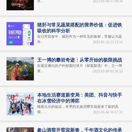
火...
2025-01-04 17:04:34
猪肝与常见蔬菜搭配的营养价值：促进铁
吸收的科学分析
在日常饮食中，猪肝作为一种常见的食材，常被认为是
补...
2025-01-20 23:13:10
王一博的攀岩奇迹：从零开始的极限挑战
在最近播出的户外探索纪录片《探索新境》中，王一博
展...
2025-01-09 03:50:53
本地生活赛道新变局：美团、抖音与快手
在冰雪经济中的博弈
随着元旦的临近，冬季的文旅消费市场迎来了新的高
潮，...
2025-01-04 16:57:33
象山酒窖开窖迎新春，千年酒文化的传承