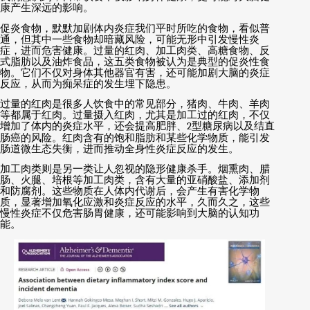
康产生深远的影响。
促炎食物，默默加剧体内炎症我们平时所吃的食物，看似普
通，但其中一些食物却暗藏风险，可能无形中引发慢性炎
症，进而危害健康。过量的红肉、加工肉类、高糖食物、反
式脂肪以及油炸食品，这五类食物被认为是典型的促炎性食
物。它们不仅对身体其他器官有害，还可能加剧大脑的炎症
反应，从而为痴呆症的发生埋下隐患。
过量的红肉是很多人饮食中的常见部分，猪肉、牛肉、羊肉
等都属于红肉。过量摄入红肉，尤其是加工过的红肉，不仅
增加了体内的炎症水平，还会提高肥胖、
2
型糖尿病以及结直
肠癌的风险。红肉含有的饱和脂肪和某些化学物质，能引发
肠道微生态失衡，进而推动全身性炎症反应的发生。
加工肉类则是另一类让人忽视的隐形健康杀手。烟熏肉、腊
肠、火腿、培根等加工肉类，含有大量的亚硝酸盐、添加剂
和防腐剂。这些物质在人体内代谢后，会产生有害化学物
质，显著增加氧化应激和炎症反应的水平，久而久之，这些
慢性炎症不仅危害肠胃健康，还可能影响到大脑的认知功
能。