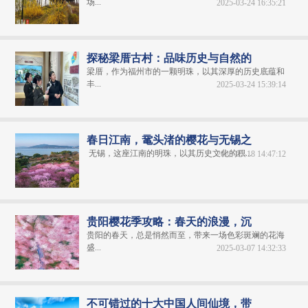
场...
2025-03-24 16:35:21
探秘梁厝古村：品味历史与自然的
梁厝，作为福州市的一颗明珠，以其深厚的历史底蕴和
丰...
2025-03-24 15:39:14
春日江南，鼋头渚的樱花与无锡之
无锡，这座江南的明珠，以其历史文化的积...
2025-03-18 14:47:12
贵阳樱花季攻略：春天的浪漫，沉
贵阳的春天，总是悄然而至，带来一场色彩斑斓的花海
盛...
2025-03-07 14:32:33
不可错过的十大中国人间仙境，带