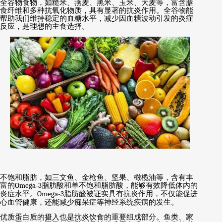
全谷物食物，如糙米、燕麦、黑米、玉米、大麦等，富含膳
食纤维和多种抗氧化物质，具有显著的抗炎作用。全谷物能
帮助我们维持稳定的血糖水平，减少因血糖波动引发的炎症
反应，是理想的主食选择。
不饱和脂肪，如三文鱼、金枪鱼、坚果、橄榄油等，含有丰
富的
Omega-3
脂肪酸和单不饱和脂肪酸，能够有效降低体内的
炎症水平。
Omega-3
脂肪酸被证实具有抗炎作用，不仅能促进
心血管健康，还能减少痴呆症等神经系统疾病的发生。
优质蛋白质的摄入也是抗炎饮食的重要组成部分。鱼类、家