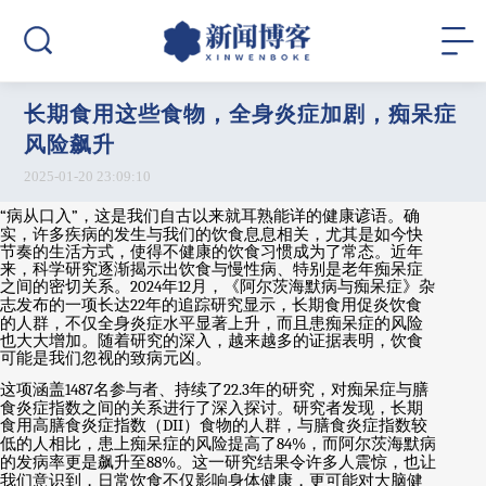
长期食用这些食物，全身炎症加剧，痴呆症
风险飙升
2025-01-20 23:09:10
“
病从口入
”
，这是我们自古以来就耳熟能详的健康谚语。确
实，许多疾病的发生与我们的饮食息息相关，尤其是如今快
节奏的生活方式，使得不健康的饮食习惯成为了常态。近年
来，科学研究逐渐揭示出饮食与慢性病、特别是老年痴呆症
之间的密切关系。
2024
年
12
月，《阿尔茨海默病与痴呆症》杂
志发布的一项长达
22
年的追踪研究显示，长期食用促炎饮食
的人群，不仅全身炎症水平显著上升，而且患痴呆症的风险
也大大增加。随着研究的深入，越来越多的证据表明，饮食
可能是我们忽视的致病元凶。
这项涵盖
1487
名参与者、持续了
22.3
年的研究，对痴呆症与膳
食炎症指数之间的关系进行了深入探讨。研究者发现，长期
食用高膳食炎症指数（
DII
）食物的人群，与膳食炎症指数较
低的人相比，患上痴呆症的风险提高了
84%
，而阿尔茨海默病
的发病率更是飙升至
88%
。这一研究结果令许多人震惊，也让
我们意识到，日常饮食不仅影响身体健康，更可能对大脑健