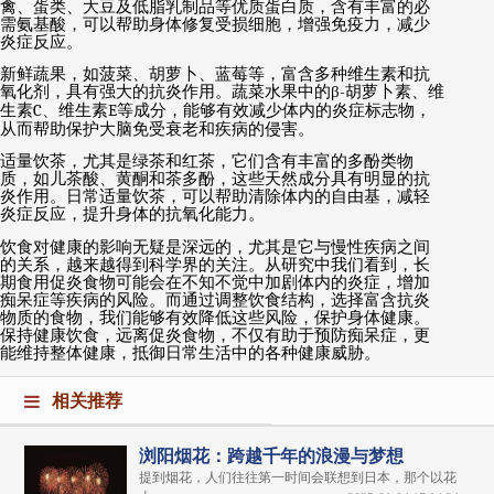
禽、蛋类、大豆及低脂乳制品等优质蛋白质，含有丰富的必
需氨基酸，可以帮助身体修复受损细胞，增强免疫力，减少
炎症反应。
新鲜蔬果，如菠菜、胡萝卜、蓝莓等，富含多种维生素和抗
氧化剂，具有强大的抗炎作用。蔬菜水果中的
β-
胡萝卜素、维
生素
C
、维生素
E
等成分，能够有效减少体内的炎症标志物，
从而帮助保护大脑免受衰老和疾病的侵害。
适量饮茶，尤其是绿茶和红茶，它们含有丰富的多酚类物
质，如儿茶酸、黄酮和茶多酚，这些天然成分具有明显的抗
炎作用。日常适量饮茶，可以帮助清除体内的自由基，减轻
炎症反应，提升身体的抗氧化能力。
饮食对健康的影响无疑是深远的，尤其是它与慢性疾病之间
的关系，越来越得到科学界的关注。从研究中我们看到，长
期食用促炎食物可能会在不知不觉中加剧体内的炎症，增加
痴呆症等疾病的风险。而通过调整饮食结构，选择富含抗炎
物质的食物，我们能够有效降低这些风险，保护身体健康。
保持健康饮食，远离促炎食物，不仅有助于预防痴呆症，更
能维持整体健康，抵御日常生活中的各种健康威胁。
相关推荐
浏阳烟花：跨越千年的浪漫与梦想
提到烟花，人们往往第一时间会联想到日本，那个以花