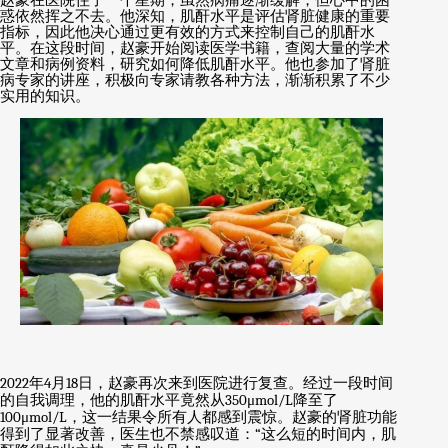
赵豪在医院住了一个星期，虽然病痛逐渐缓解，但心中的困
惑依然挥之不去。他深知，肌酐水平是评估肾脏健康的重要
指标，因此他决心通过更有效的方式来控制自己的肌酐水
平。在这段时间，赵豪开始阅读医学书籍，查阅大量的学术
文章和病例资料，研究如何降低肌酐水平。他也参加了肾脏
病专家的讲座，积极向专家请教各种方法，渐渐积累了不少
实用的知识。
2022
年
4
月
18
日，赵豪再次来到医院进行复查。经过一段时间
的自我调理，他的肌酐水平竟然从
350μmol/L
降至了
100μmol/L
，这一结果令所有人都感到震惊。赵豪的肾脏功能
得到了显著改善，医生也不禁感叹道：
“
这么短的时间内，肌