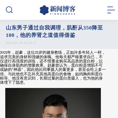
山东男子通过自我调理，肌酐从350降至
100，他的养肾之道值得借鉴
2025-01-20 18:10:37
2021
年，赵豪，这位
32
岁的健身教练，正如许多年轻人一样，
追求完美的身材和强健的体魄。他每天都严格要求自己，不
仅进行高强度的训练，还不惜重金购买高品质的蛋白粉，以
确保自身肌肉的增量效果。赵豪曾认为，蛋白粉是增肌不可
或缺的
“
神器
”
，因此他比同事摄入的量更多，甚至会吃上多一
倍。与此他也不忘补充其他高蛋白的食物，如鸡胸肉和蛋白
粉等。他没有意识到，长期过量的蛋白质摄入，也为他的身
体埋下了隐患。