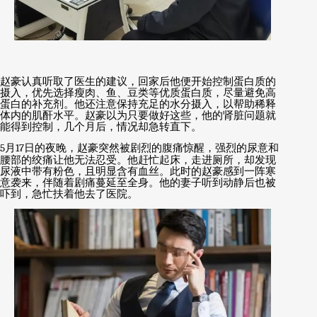
赵豪认真听取了医生的建议，回家后他便开始控制蛋白质的
摄入，优先选择瘦肉、鱼、豆类等优质蛋白质，尽量避免高
蛋白的补充剂。他还注意保持充足的水分摄入，以帮助稀释
体内的肌酐水平。赵豪以为只要做好这些，他的肾脏问题就
能得到控制，几个月后，情况却急转直下。
5
月
17
日的夜晚，赵豪突然被剧烈的腹痛惊醒，强烈的尿意和
腰部的绞痛让他无法忍受。他赶忙起床，走进厕所，却发现
尿液中带有粉色，且明显含有血丝。此时的赵豪感到一阵寒
意袭来，伴随着剧痛蔓延至全身。他的妻子听到动静后也被
吓到，急忙扶着他去了医院。