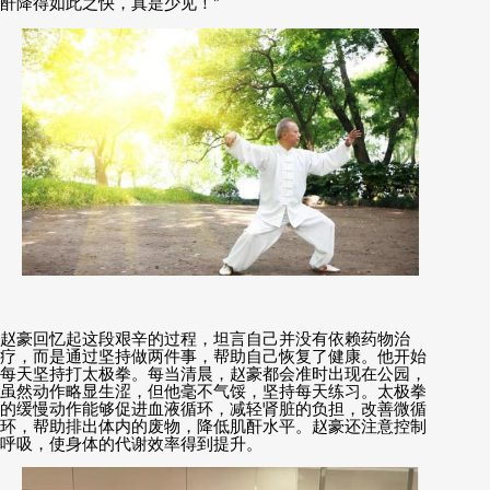
酐降得如此之快，真是少见！
”
赵豪回忆起这段艰辛的过程，坦言自己并没有依赖药物治
疗，而是通过坚持做两件事，帮助自己恢复了健康。他开始
每天坚持打太极拳。每当清晨，赵豪都会准时出现在公园，
虽然动作略显生涩，但他毫不气馁，坚持每天练习。太极拳
的缓慢动作能够促进血液循环，减轻肾脏的负担，改善微循
环，帮助排出体内的废物，降低肌酐水平。赵豪还注意控制
呼吸，使身体的代谢效率得到提升。