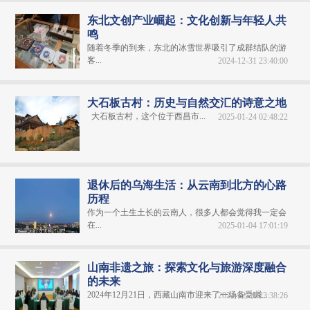
东北文创产业崛起：文化创新与年轻人共
鸣
随着冬季的到来，东北的冰雪世界吸引了成群结队的游
客...
2024-12-31 23:40:00
大石板古村：历史与自然交汇的诗意之地
大石板古村，这个位于西昌市...
2025-01-24 02:48:22
退休后的乌海生活：从云南到北方的心路
历程
作为一个土生土长的云南人，很多人都会觉得我一定会
在...
2025-01-04 17:01:19
山南非遗之旅：探索文化与旅游深度融合
的未来
2024年12月21日，西藏山南市迎来了一场备受瞩...
2024-12-31 23:38:26