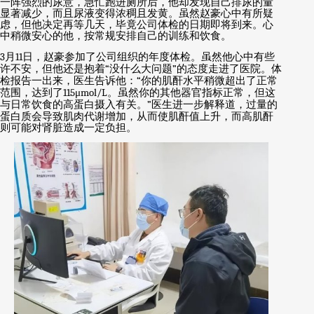
一阵强烈的尿意，急忙跑进厕所后，他却发现自己排尿的量
显著减少，而且尿液变得浓稠且发黄。虽然赵豪心中有所疑
虑，但他决定再等几天，毕竟公司体检的日期即将到来。心
中稍微安心的他，按常规安排自己的训练和饮食。
3
月
11
日，赵豪参加了公司组织的年度体检。虽然他心中有些
许不安，但他还是抱着
“
没什么大问题
”
的态度走进了医院。体
检报告一出来，医生告诉他：
“
你的肌酐水平稍微超出了正常
范围，达到了
115μmol/L
。虽然你的其他器官指标正常，但这
与日常饮食的高蛋白摄入有关。
”
医生进一步解释道，过量的
蛋白质会导致肌肉代谢增加，从而使肌酐值上升，而高肌酐
则可能对肾脏造成一定负担。