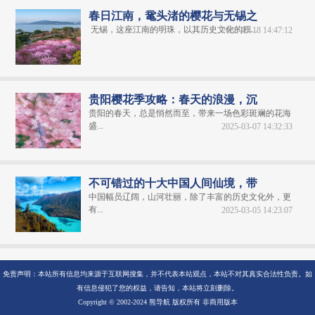
春日江南，鼋头渚的樱花与无锡之
无锡，这座江南的明珠，以其历史文化的积...
2025-03-18 14:47:12
贵阳樱花季攻略：春天的浪漫，沉
贵阳的春天，总是悄然而至，带来一场色彩斑斓的花海
盛...
2025-03-07 14:32:33
不可错过的十大中国人间仙境，带
中国幅员辽阔，山河壮丽，除了丰富的历史文化外，更
有...
2025-03-05 14:23:07
免责声明：本站所有信息均来源于互联网搜集，并不代表本站观点，本站不对其真实合法性负责。如
有信息侵犯了您的权益，请告知，本站将立刻删除。
Copyright © 2002-2024 熊导航 版权所有 非商用版本