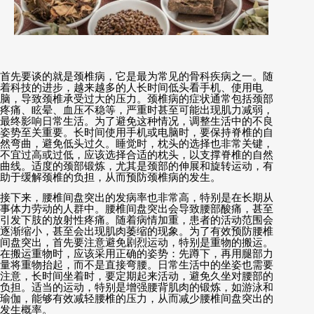
首先要谈的就是颈椎病，它是最为常见的骨科疾病之一。随
着科技的进步，越来越多的人长时间低头看手机、使用电
脑，导致颈椎承受过大的压力。颈椎病的症状通常包括颈部
疼痛、眩晕、血压不稳等，严重时甚至可能出现肌力减弱，
最终影响日常生活。为了避免这种情况，调整生活中的不良
姿势至关重要。长时间使用手机或电脑时，要保持脊椎的自
然弯曲，避免低头过久。睡觉时，枕头的选择也非常关键，
不宜过高或过低，应该选择合适的枕头，以支撑脊椎的自然
曲线。适度的颈部锻炼，尤其是颈部的伸展和旋转运动，有
助于缓解颈椎的负担，从而预防颈椎病的发生。
接下来，腰椎间盘突出的发病率也非常高，特别是在长期从
事体力劳动的人群中。腰椎间盘突出会导致腰部酸痛，甚至
引发下肢的放射性疼痛。随着病情加重，患者的活动范围会
逐渐缩小，甚至会出现肌肉萎缩的现象。为了有效预防腰椎
间盘突出，首先要注意避免剧烈运动，特别是重物的搬运。
在搬运重物时，应该采用正确的姿势：先蹲下，再用腿部力
量将重物抬起，而不是直接弯腰。日常生活中的坐姿也需要
注意，长时间坐着时，要定期起来活动，避免久坐对腰部的
负担。适当的运动，特别是增强腰背肌肉的锻炼，如游泳和
瑜伽，能够有效减轻腰椎的压力，从而减少腰椎间盘突出的
发生概率。