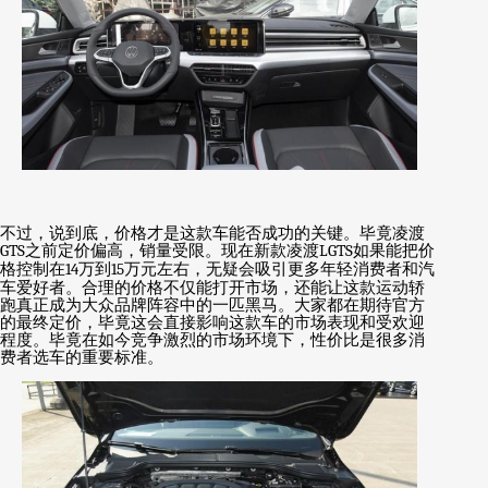
不过，说到底，价格才是这款车能否成功的关键。毕竟凌渡
GTS
之前定价偏高，销量受限。现在新款凌渡
LGTS
如果能把价
格控制在
14
万到
15
万元左右，无疑会吸引更多年轻消费者和汽
车爱好者。合理的价格不仅能打开市场，还能让这款运动轿
跑真正成为大众品牌阵容中的一匹黑马。大家都在期待官方
的最终定价，毕竟这会直接影响这款车的市场表现和受欢迎
程度。毕竟在如今竞争激烈的市场环境下，性价比是很多消
费者选车的重要标准。