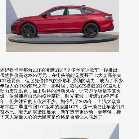
还记得当年那台
2.0T
的凌渡
GTS
吗？多年前这款车一经推出，
虽然售价高达
22.89
万元，在街头的能见度甚至比大众高尔夫
GTI
还要低，但它凭借帅气的外形和强劲的动力，成为了不少
年轻人心中的梦想之车。那时候，凌渡
GTS
搭载的
2.0T
发动机
动力表现出色，加上独特的运动风格，让它即使销量不算火
爆，依然拥有自己的粉丝基础。时光流转，凌渡
GTS
停产多
年，但关注它的人依然不少。如今到了
2025
年，上汽大众宣
布将在二季度带回
2.0T
版本的凌渡
LGTS
，这一消息让车迷们兴
奋不已。曝光的渲染图显示，新车造型更运动、更年轻，接
下来大家最关心的无疑就是价格是否能让人满意了。