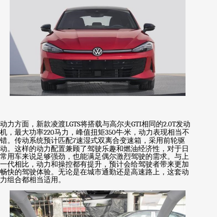
动力方面，新款凌渡
LGTS
将搭载与高尔夫
GTI
相同的
2.0T
发动
机，最大功率
220
马力，峰值扭矩
350
牛
·
米，动力表现相当不
错。传动系统预计匹配
7
速湿式双离合变速箱，采用前轮驱
动。这样的动力配置兼顾了驾驶乐趣和燃油经济性，对于日
常用车来说足够强劲，也能满足偶尔激烈驾驶的需求。与上
一代相比，动力和操控都有提升，预计会给驾驶者带来更加
畅快的驾驶体验。无论是在城市通勤还是高速路上，这套动
力组合都相当适用。