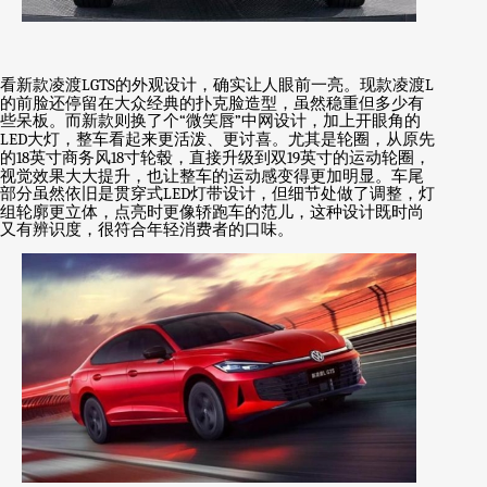
看新款凌渡
LGTS
的外观设计，确实让人眼前一亮。现款凌渡
L
的前脸还停留在大众经典的扑克脸造型，虽然稳重但多少有
些呆板。而新款则换了个
“
微笑唇
”
中网设计，加上开眼角的
LED
大灯，整车看起来更活泼、更讨喜。尤其是轮圈，从原先
的
18
英寸商务风
18
寸轮毂，直接升级到双
19
英寸的运动轮圈，
视觉效果大大提升，也让整车的运动感变得更加明显。车尾
部分虽然依旧是贯穿式
LED
灯带设计，但细节处做了调整，灯
组轮廓更立体，点亮时更像轿跑车的范儿，这种设计既时尚
又有辨识度，很符合年轻消费者的口味。